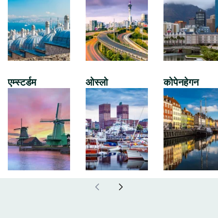
एम्स्टर्डम
ओस्लो
कोपेनहेगन