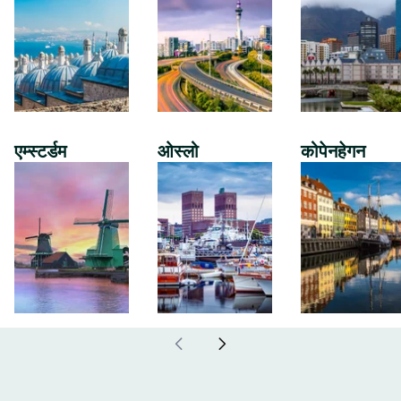
एम्स्टर्डम
ओस्लो
कोपेनहेगन