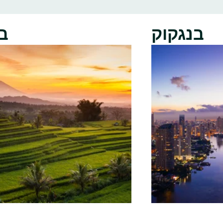
בנגקוק
ב