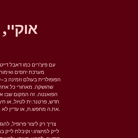
אוקיי,
עם פיצ'רים כמו דאבל דייט
מערכת יחסים ואימות 
שהושקה. מאחורי כל אחת
הפואנטה. זה המקום שבו א
חדש, פרטנר.ית לטיול, או ח
את.ה מחפש.ת, או עדיין לא מחפש.ת, טינדר נותנת לך את המרחב להבין את זה.
צריך רק ליצור פרופיל, לה
לייק למישהו.י וקיבלת לייק