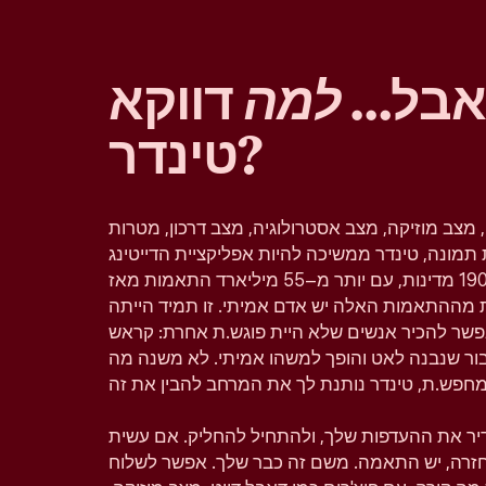
 אבל…
למה
דווקא
טינדר?
, מצב מוזיקה, מצב אסטרולוגיה, מצב דרכון, מטרות
תמונה, טינדר ממשיכה להיות אפליקציית הדייטינג
הפופולרית בעולם וזמינה ב–190 מדינות, עם יותר מ–55 מיליארד התאמות מאז
 מההתאמות האלה יש אדם אמיתי. זו תמיד הייתה
פשר להכיר אנשים שלא היית פוגש.ת אחרת: קראש
יבור שנבנה לאט והופך למשהו אמיתי. לא משנה מה
גדיר את ההעדפות שלך, ולהתחיל להחליק. אם עשית
 בחזרה, יש התאמה. משם זה כבר שלך. אפשר לשלוח