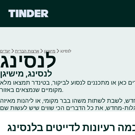
ד
ף
ה
ב
י
ת
ש
לנסינג
מישיגן
ארצות הברית
יעדים
לנסינג
ל
ט
י
לנסינג, מישיגן
נ
ים כאן או מתכננים לנסוע לביקור, בטינדר תמצאו מלא
ד
ר
מקומיים שנמצאים באזור.
דש, לשבת לשתות משהו בבר מקומי, או ליהנות מאיזה