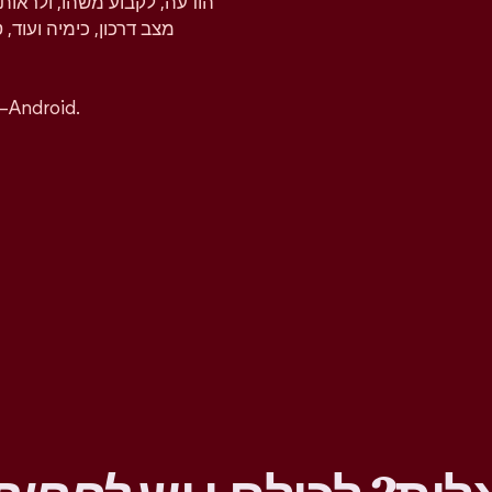
הודעה, לקבוע משהו, ולראות 
מצב דרכון, כימיה ועוד, 
אפשר להוריד את אפליקציית טינדר בחינם ל-iOS ו–ndroid