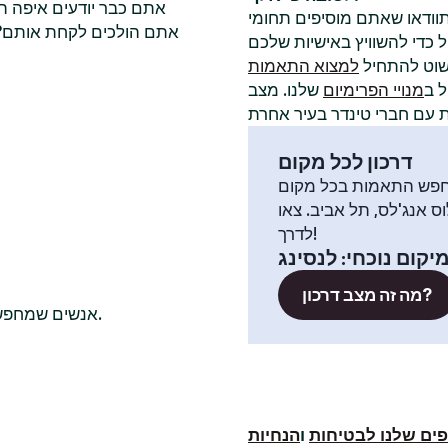
אתם כבר יודעים איפה ה
תוודאו שאתם מוסיפים תחומי
אתם הולכים לקחת אותם? ל
שוט להתחיל
למצוא התאמות
 ב
מנויי הפרימיום
שלנו. מצב
דרכון לכל מקום
פש התאמות בכל מקום
וס אנג'לס, תל אביב. צאו
לדרך!
יקום נוכחי
:
לנסינג
מה זה מצב דרכון?
אנשים שמחפשים שם חברי טינדר רווקים בדרך כלל בודקים גם בערים האלה.
ים שלנו לבטיחות
ו
הנחיות