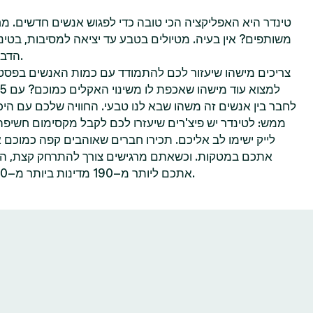
טינדר היא האפליקציה הכי טובה כדי לפגוש אנשים חדשים. מח
משותפים? אין בעיה. מטיולים בטבע עד יציאה למסיבות, בטינ
הדברים שאתם הכי נהנים לעשות.
צריכים מישהו שיעזור לכם להתמודד עם כמות האנשים בפסטי
לחבר בין אנשים זה משהו שבא לנו טבעי. החוויה שלכם עם היכר
ממש: לטינדר יש פיצ'רים שיעזרו לכם לקבל מקסימום חשיפ
לייק ישימו לב אליכם. תכירו חברים שאוהבים קפה כמוכם 
אתכם במטקות. וכשאתם מרגישים צורך להתרחק קצת, הפיצ
אתכם ליותר מ–190 מדינות ביותר מ–40 שפות—הכל אפשרי בטינדר.