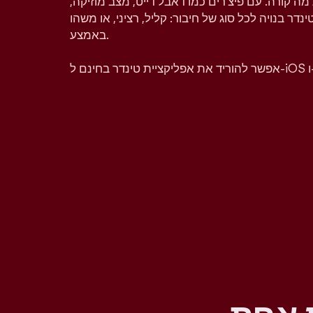
מה קורה. עם פיצ'רים כמו דאבל דייט, מצב מוזיקה,
טינדר בנויה לכל סוג של חיבור: קליל, רציני, או משהו
באמצע.
A.