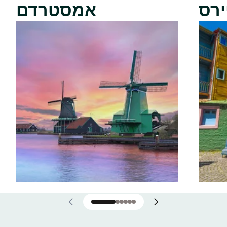
ירס
אמסטרדם