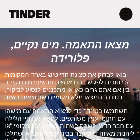
ד
ף
ה
ב
י
מצאו התאמה. מים נקיים,
ת
ש
פלורידה
ל
ט
י
בואו לבדוק את סצינת הדייטינג באחד המקומות
נ
הכי טובים לפגוש בהם אנשים חדשים: מים נקיים.
ד
בין אם אתם גרים כאן או מתכננים לנסוע לביקור,
ר
בטינדר תמצאו מלא מקומיים שנמצאים באזור.
תשתמשו בטינדר כדי למצוא התאמה עם מישהו
עם תחומי עניין משותפים, לחקור את חיי הלילה
עם חבר חדש, לשבת לשתות משהו בבר מקומי, או
ליהנות מאיזה דייט קצר בבית קפה קרוב. או שתלכו