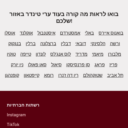
בואו לראות מה קורה בעוד ערי טינדר באזור
שלכם!
בואנוס איירס
באלי
אמסטרדם
איסטנבול
אוקלנד
אוסלו
ורשה
הלסינקי
דובאי
דבלין
ברצלונה
ברלין
בנגקוק
מלבורן
מיאמי
מדריד
לוס אנג'לס
לונדון
טייפה
טוקיו
פריז
פראג
סן פרנסיסקו
סיאול
סאו פאולו
ניו יורק
תל אביב
שטוקהולם
ריו דה ז'נרו
רומא
קייפטאון
קופנהגן
רשתות חברתיות
Instagram
TikTok