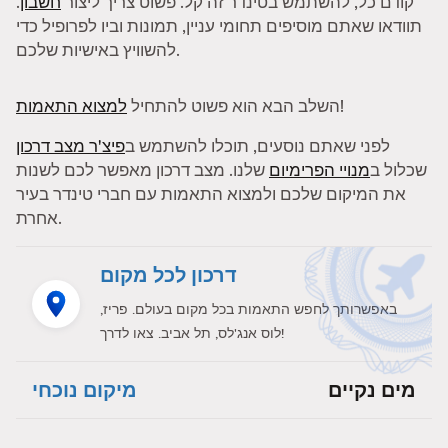
קודם כל, להשתמש בטינדר זה קל. פשוט צריך ליצור
חשבון
.
תוודאו שאתם מוסיפים תחומי עניין, תמונות וביו לפרופיל כדי
להשוויץ באישיות שלכם.
!
השלב הבא הוא פשוט להתחיל
למצוא התאמות
לפני שאתם נוסעים, תוכלו להשתמש ב
פיצ'ר מצב דרכון
שכלול ב
מנויי הפרימיום
שלנו. מצב דרכון מאפשר לכם לשנות
את המיקום שלכם ולמצוא התאמות עם חברי טינדר בעיר
אחרת.
דרכון לכל מקום
באפשרותך לחפש התאמות בכל מקום בעולם. פריז,
לוס אנג'לס, תל אביב. צאו לדרך!
מים נקיים
מיקום נוכחי