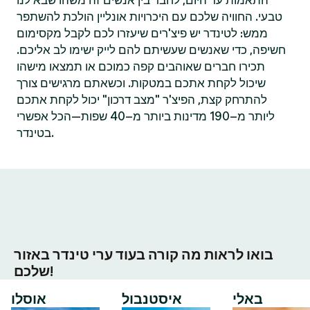
התאמות עד היום, לחבר בין אנשים זה משהו שבא לנו
טבעי. החוויה שלכם עם היכרויות אונליין הולכת להשתפר
ממש: לטינדר יש פיצ'רים שיעזרו לכם לקבל מקסימום
חשיפה, כדי שאנשים שעשיתם להם לייק ישימו לב אליכם.
תכירו חברים שאוהבים קפה כמוכם או תמצאו מישהו
שיכול לקחת אתכם במטקות. וכשאתם מרגישים צורך
להתרחק קצת, הפיצ'ר "מצב דרכון" יכול לקחת אתכם
ליותר מ–190 מדינות ביותר מ–40 שפות—הכל אפשרי
בטינדר.
בואו לראות מה קורה בעוד ערי טינדר באזור
שלכם!
באלי
איסטנבול
אוסלו