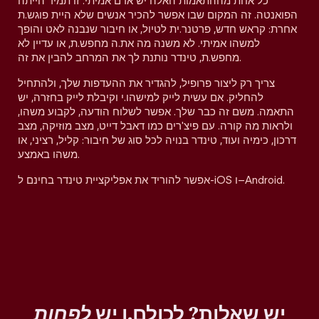
כל אחת מההתאמות האלה יש אדם אמיתי. זו תמיד הייתה
הפואנטה. זה המקום שבו אפשר להכיר אנשים שלא היית פוגש.ת
אחרת: קראש חדש, פרטנר.ית לטיול, או חיבור שנבנה לאט והופך
למשהו אמיתי. לא משנה מה את.ה מחפש.ת, או עדיין לא
מחפש.ת, טינדר נותנת לך את המרחב להבין את זה.
צריך רק ליצור פרופיל, להגדיר את ההעדפות שלך, ולהתחיל
להחליק. אם עשית לייק למישהו.י וקיבלת לייק בחזרה, יש
התאמה. משם זה כבר שלך. אפשר לשלוח הודעה, לקבוע משהו,
ולראות מה קורה. עם פיצ'רים כמו דאבל דייט, מצב מוזיקה, מצב
דרכון, כימיה ועוד, טינדר בנויה לכל סוג של חיבור: קליל, רציני, או
משהו באמצע.
אפשר להוריד את אפליקציית טינדר בחינם ל-iOS ו–Android.
יש שאלות? לכולם.ן יש
לפחות