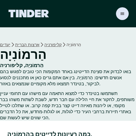
ד
ף
ה
ב
י
הַרמוֹנִיָה
קליפורניה
ארצות הברית
יעדים
ת
הַרמוֹנִיָה
ש
ל
ט
הַרמוֹנִיָה, קליפורניה
י
בואו לבדוק את סצינת הדייטינג באחד המקומות הכי טובים לפגוש בהם
נ
אנשים חדשים: הַרמוֹנִיָה. בין אם אתם גרים כאן או מתכננים לנסוע
ד
לביקור, בטינדר תמצאו מלא מקומיים שנמצאים באזור.
ר
תשתמשו בטינדר כדי למצוא התאמה עם מישהו עם תחומי עניין
משותפים, לחקור את חיי הלילה עם חבר חדש, לשבת לשתות משהו בבר
מקומי, או ליהנות מאיזה דייט קצר בבית קפה קרוב. או שתלכו לטייל
באתרי תיירות ברחבי העיר כדי לגלות, או לגלות‑מחדש, את כל הדברים
הכי שווים שיש לעשות שם.
כמה רעיונות לדייטים בהַרמוֹנִיָה.