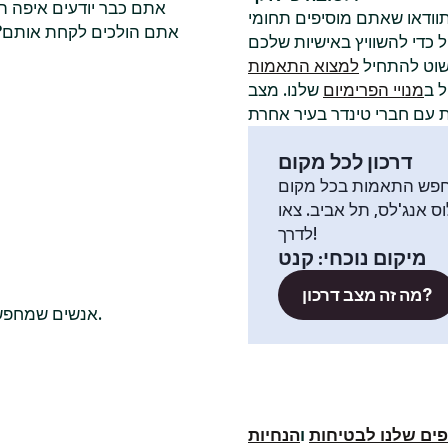
אתם כבר יודעים איפה ה
תוודאו שאתם מוסיפים תחומי
אתם הולכים לקחת אותם? ל
שוט להתחיל
למצוא התאמות
 ב
מנויי הפרימיום
שלנו. מצב
דרכון לכל מקום
פש התאמות בכל מקום
וס אנג'לס, תל אביב. צאו
לדרך!
מיקום נוכחי
:
קנט
מה זה מצב דרכון?
אנשים שמחפשים שם חברי טינדר רווקים בדרך כלל בודקים גם בערים האלה.
ים שלנו לבטיחות
ו
הנחיות