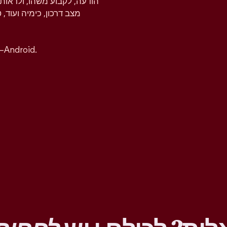
הודעה, לקבוע משהו, ולראות 
מצב דרכון, כימיה ועוד, 
אפשר להוריד את אפליקציית טינדר בחינם ל-iOS ו–ndroid