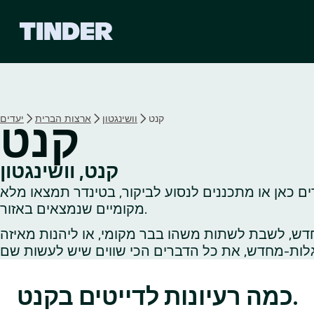
ד
ף
ה
ב
י
ת
ש
קנט
וושינגטון
ארצות הברית
יעדים
קנט
ל
ט
י
קנט, וושינגטון
נ
ם כאן או מתכננים לנסוע לביקור, בטינדר תמצאו מלא
ד
ר
מקומיים שנמצאים באזור.
דש, לשבת לשתות משהו בבר מקומי, או ליהנות מאיזה
כמה רעיונות לדייטים בקנט.