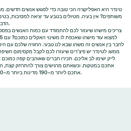
טינדר היא האפליקציה הכי טובה כדי לפגוש אנשים חדשים. מח
משותפים? אין בעיה. מטיולים בטבע עד יציאה למסיבות, בטינ
הדברים שאתם הכי נהנים לעשות.
צריכים מישהו שיעזור לכם להתמודד עם כמות האנשים בפסטי
לחבר בין אנשים זה משהו שבא לנו טבעי. החוויה שלכם עם היכר
ממש: לטינדר יש פיצ'רים שיעזרו לכם לקבל מקסימום חשיפ
לייק ישימו לב אליכם. תכירו חברים שאוהבים קפה כמוכם 
אתכם במטקות. וכשאתם מרגישים צורך להתרחק קצת, הפיצ
אתכם ליותר מ–190 מדינות ביותר מ–40 שפות—הכל אפשרי בטינדר.