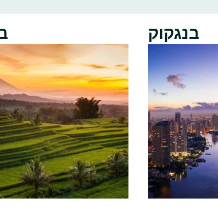
בנגקוק
ב