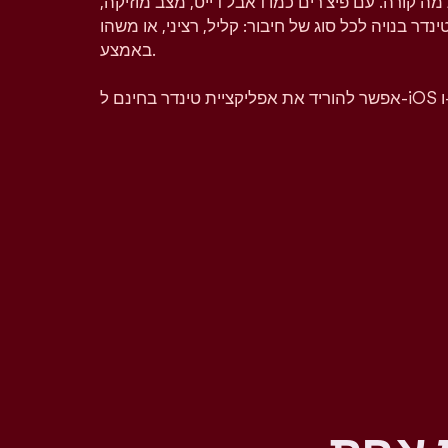
מה קורה. עם פיצ'רים כמו דאבל דייט, מצב מוזיקה,
טינדר בנויה לכל סוג של חיבור: קליל, רציני, או משהו
באמצע.
A.