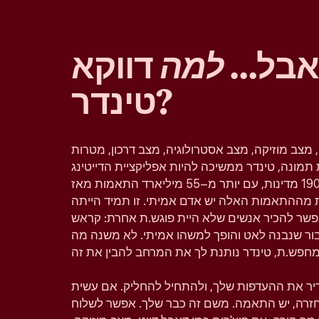
 אבל…
למה
דווקא
טינדר?
, מצב מוזיקה, מצב אסטרולוגיה, מצב דרכון, מטרות
תמונה, טינדר ממשיכה להיות אפליקציית הדייטינג
הפופולרית בעולם וזמינה ב–190 מדינות, עם יותר מ–55 מיליארד התאמות מאז
 מההתאמות האלה יש אדם אמיתי. זו תמיד הייתה
פשר להכיר אנשים שלא היית פוגש.ת אחרת: קראש
יבור שנבנה לאט והופך למשהו אמיתי. לא משנה מה
גדיר את ההעדפות שלך, ולהתחיל להחליק. אם עשית
 בחזרה, יש התאמה. משם זה כבר שלך. אפשר לשלוח