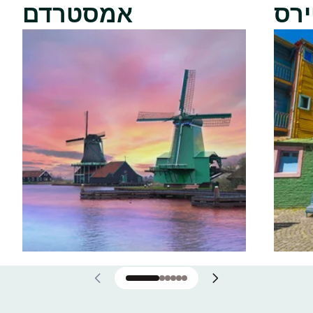
ירס
אמסטרדם