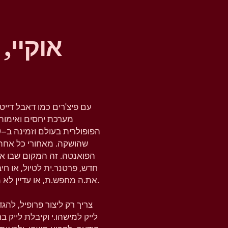
אוקיי,
עם פיצ'רים כמו דאבל דייט
מערכת יחסים ואימות 
שהושקה. מאחורי כל אחת
הפואנטה. זה המקום שבו א
חדש, פרטנר.ית לטיול, או ח
את.ה מחפש.ת, או עדיין לא מחפש.ת, טינדר נותנת לך את המרחב להבין את זה.
צריך רק ליצור פרופיל, לה
לייק למישהו.י וקיבלת לייק