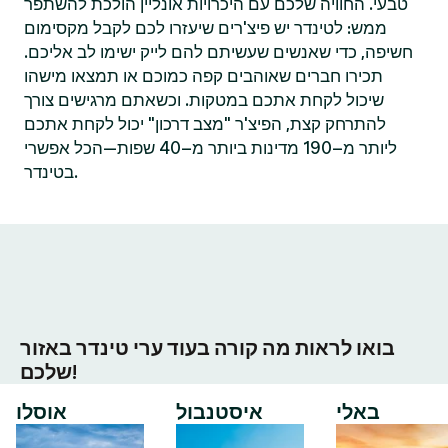
טבעי. החוויה שלכם עם היכרויות אונליין הולכת להשתפר
ממש: לטינדר יש פיצ'רים שיעזרו לכם לקבל מקסימום
חשיפה, כדי שאנשים שעשיתם להם לייק ישימו לב אליכם.
תכירו חברים שאוהבים קפה כמוכם או תמצאו מישהו
שיכול לקחת אתכם במטקות. וכשאתם מרגישים צורך
להתרחק קצת, הפיצ'ר "מצב דרכון" יכול לקחת אתכם
ליותר מ–190 מדינות ביותר מ–40 שפות—הכל אפשרי
בטינדר.
בואו לראות מה קורה בעוד ערי טינדר באזור
שלכם!
באלי
איסטנבול
אוסלו