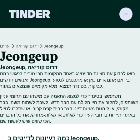
ד
ף
ה
ב
י
Jeongeup
דרום קוריאה
יעדים
ת
Jeongeup
ש
ל
ט
Jeongeup, דרום קוריאה
י
בואו לבדוק את סצינת הדייטינג באחד המקומות הכי טובים לפגוש בהם
נ
אנשים חדשים: Jeongeup. בין אם אתם גרים כאן או מתכננים לנסוע
ד
לביקור, בטינדר תמצאו מלא מקומיים שנמצאים באזור.
ר
תשתמשו בטינדר כדי למצוא התאמה עם מישהו עם תחומי עניין
משותפים, לחקור את חיי הלילה עם חבר חדש, לשבת לשתות משהו בבר
מקומי, או ליהנות מאיזה דייט קצר בבית קפה קרוב. או שתלכו לטייל
באתרי תיירות ברחבי העיר כדי לגלות, או לגלות‑מחדש, את כל הדברים
הכי שווים שיש לעשות שם.
כמה רעיונות לדייטים בJeongeup.