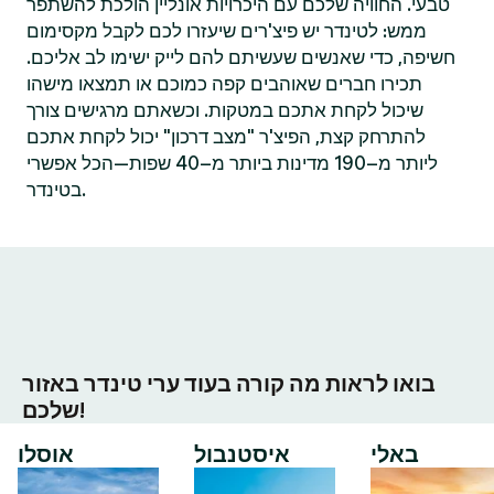
טבעי. החוויה שלכם עם היכרויות אונליין הולכת להשתפר
ממש: לטינדר יש פיצ'רים שיעזרו לכם לקבל מקסימום
חשיפה, כדי שאנשים שעשיתם להם לייק ישימו לב אליכם.
תכירו חברים שאוהבים קפה כמוכם או תמצאו מישהו
שיכול לקחת אתכם במטקות. וכשאתם מרגישים צורך
להתרחק קצת, הפיצ'ר "מצב דרכון" יכול לקחת אתכם
ליותר מ–190 מדינות ביותר מ–40 שפות—הכל אפשרי
בטינדר.
בואו לראות מה קורה בעוד ערי טינדר באזור
שלכם!
באלי
איסטנבול
אוסלו