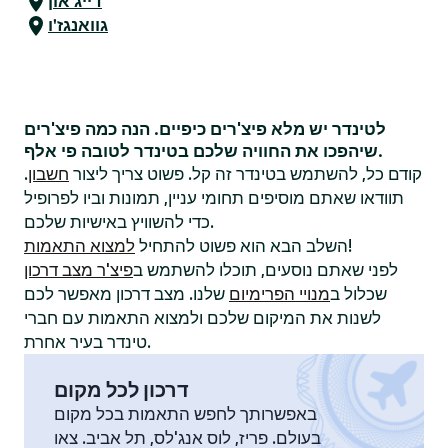
דייג'און
גוואנגז'ו
לטינדר יש מלא פיצ'רים כיפיים. הנה כמה פיצ'רים
שיהפכו את החוויה שלכם בטינדר לטובה פי אלף.
קודם כל, להשתמש בטינדר זה קל. פשוט צריך ליצור
חשבון
.
תוודאו שאתם מוסיפים תחומי עניין, תמונות וביו לפרופיל
כדי להשוויץ באישיות שלכם.
!
השלב הבא הוא פשוט להתחיל
למצוא התאמות
לפני שאתם נוסעים, תוכלו להשתמש ב
פיצ'ר מצב דרכון
שכלול ב
מנויי הפרימיום
שלנו. מצב דרכון מאפשר לכם
לשנות את המיקום שלכם ולמצוא התאמות עם חברי
טינדר בעיר אחרת.
דרכון לכל מקום
באפשרותך לחפש התאמות בכל מקום
בעולם. פריז, לוס אנג'לס, תל אביב. צאו