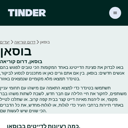
ד
ף
ה
ב
י
בוסאן
דרום קוריאה
יעדים
ת
בוסאן
ש
ל
ט
בוסאן, דרום קוריאה
י
בואו לבדוק את סצינת הדייטינג באחד המקומות הכי טובים לפגוש בהם
נ
אנשים חדשים: בוסאן. בין אם אתם גרים כאן או מתכננים לנסוע לביקור,
ד
בטינדר תמצאו מלא מקומיים שנמצאים באזור.
ר
תשתמשו בטינדר כדי למצוא התאמה עם מישהו עם תחומי עניין
משותפים, לחקור את חיי הלילה עם חבר חדש, לשבת לשתות משהו בבר
מקומי, או ליהנות מאיזה דייט קצר בבית קפה קרוב. או שתלכו לטייל
באתרי תיירות ברחבי העיר כדי לגלות, או לגלות‑מחדש, את כל הדברים
הכי שווים שיש לעשות שם.
כמה רעיונות לדייטים בבוסאן.