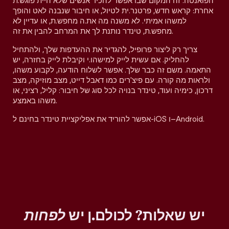
הפואנטה. זה המקום שבו אפשר להכיר אנשים שלא היית פוגש.ת
אחרת: קראש חדש, פרטנר.ית לטיול, או חיבור שנבנה לאט והופך
למשהו אמיתי. לא משנה מה את.ה מחפש.ת, או עדיין לא
מחפש.ת, טינדר נותנת לך את המרחב להבין את זה.
צריך רק ליצור פרופיל, להגדיר את ההעדפות שלך, ולהתחיל
להחליק. אם עשית לייק למישהו.י וקיבלת לייק בחזרה, יש
התאמה. משם זה כבר שלך. אפשר לשלוח הודעה, לקבוע משהו,
ולראות מה קורה. עם פיצ'רים כמו דאבל דייט, מצב מוזיקה, מצב
דרכון, כימיה ועוד, טינדר בנויה לכל סוג של חיבור: קליל, רציני, או
משהו באמצע.
אפשר להוריד את אפליקציית טינדר בחינם ל-iOS ו–Android.
יש שאלות? לכולם.ן יש
לפחות