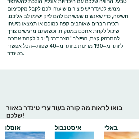
טבעי. החוויה שלכם עם היכרויות אונליין הולכת להשתפר
ממש: לטינדר יש פיצ'רים שיעזרו לכם לקבל מקסימום
חשיפה, כדי שאנשים שעשיתם להם לייק ישימו לב אליכם.
תכירו חברים שאוהבים קפה כמוכם או תמצאו מישהו
שיכול לקחת אתכם במטקות. וכשאתם מרגישים צורך
להתרחק קצת, הפיצ'ר "מצב דרכון" יכול לקחת אתכם
ליותר מ–190 מדינות ביותר מ–40 שפות—הכל אפשרי
בטינדר.
בואו לראות מה קורה בעוד ערי טינדר באזור
שלכם!
באלי
איסטנבול
אוסלו