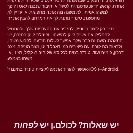
הפואנטה. זה המקום שבו אפשר להכיר אנשים שלא היית פוגש.ת
אחרת: קראש חדש, פרטנר.ית לטיול, או חיבור שנבנה לאט והופך
למשהו אמיתי. לא משנה מה את.ה מחפש.ת, או עדיין לא
מחפש.ת, טינדר נותנת לך את המרחב להבין את זה.
צריך רק ליצור פרופיל, להגדיר את ההעדפות שלך, ולהתחיל
להחליק. אם עשית לייק למישהו.י וקיבלת לייק בחזרה, יש
התאמה. משם זה כבר שלך. אפשר לשלוח הודעה, לקבוע משהו,
ולראות מה קורה. עם פיצ'רים כמו דאבל דייט, מצב מוזיקה, מצב
דרכון, כימיה ועוד, טינדר בנויה לכל סוג של חיבור: קליל, רציני, או
משהו באמצע.
אפשר להוריד את אפליקציית טינדר בחינם ל-iOS ו–Android.
יש שאלות? לכולם.ן יש
לפחות