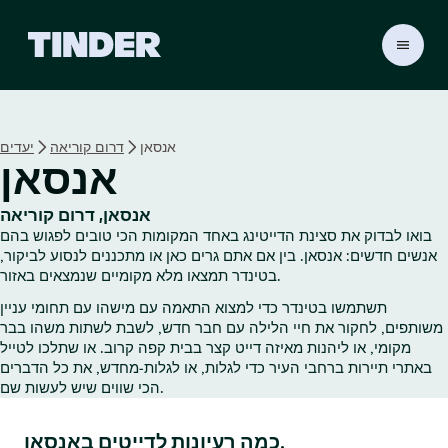
ד
ף
ה
ב
י
אנסאן
דרום קוריאה
יעדים
ת
אנסאן
ש
ל
ט
אנסאן, דרום קוריאה
י
בואו לבדוק את סצינת הדייטינג באחד המקומות הכי טובים לפגוש בהם
נ
אנשים חדשים: אנסאן. בין אם אתם גרים כאן או מתכננים לנסוע לביקור,
ד
בטינדר תמצאו מלא מקומיים שנמצאים באזור.
ר
תשתמשו בטינדר כדי למצוא התאמה עם מישהו עם תחומי עניין
משותפים, לחקור את חיי הלילה עם חבר חדש, לשבת לשתות משהו בבר
מקומי, או ליהנות מאיזה דייט קצר בבית קפה קרוב. או שתלכו לטייל
באתרי תיירות ברחבי העיר כדי לגלות, או לגלות‑מחדש, את כל הדברים
הכי שווים שיש לעשות שם.
כמה רעיונות לדייטים באנסאן.