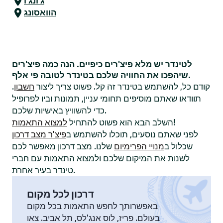
ג'ונג'ו
הוואסונג
לטינדר יש מלא פיצ'רים כיפיים. הנה כמה פיצ'רים
שיהפכו את החוויה שלכם בטינדר לטובה פי אלף.
קודם כל, להשתמש בטינדר זה קל. פשוט צריך ליצור
חשבון
.
תוודאו שאתם מוסיפים תחומי עניין, תמונות וביו לפרופיל
כדי להשוויץ באישיות שלכם.
!
השלב הבא הוא פשוט להתחיל
למצוא התאמות
לפני שאתם נוסעים, תוכלו להשתמש ב
פיצ'ר מצב דרכון
שכלול ב
מנויי הפרימיום
שלנו. מצב דרכון מאפשר לכם
לשנות את המיקום שלכם ולמצוא התאמות עם חברי
טינדר בעיר אחרת.
דרכון לכל מקום
באפשרותך לחפש התאמות בכל מקום
בעולם. פריז, לוס אנג'לס, תל אביב. צאו