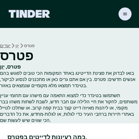
ד
ף
ה
ב
י
פטרס
יָוָן
יעדים
ת
פטרס
ש
ל
ט
פטרס, יָוָן
י
בואו לבדוק את סצינת הדייטינג באחד המקומות הכי טובים לפגוש בהם
נ
אנשים חדשים: פטרס. בין אם אתם גרים כאן או מתכננים לנסוע לביקור,
ד
בטינדר תמצאו מלא מקומיים שנמצאים באזור.
ר
תשתמשו בטינדר כדי למצוא התאמה עם מישהו עם תחומי עניין
משותפים, לחקור את חיי הלילה עם חבר חדש, לשבת לשתות משהו בבר
מקומי, או ליהנות מאיזה דייט קצר בבית קפה קרוב. או שתלכו לטייל
באתרי תיירות ברחבי העיר כדי לגלות, או לגלות‑מחדש, את כל הדברים
הכי שווים שיש לעשות שם.
כמה רעיונות לדייטים בפטרס.