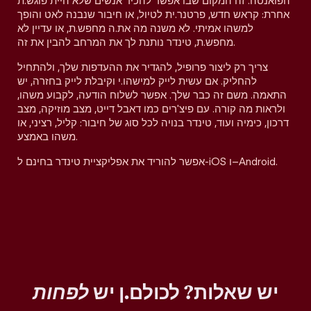
הפואנטה. זה המקום שבו אפשר להכיר אנשים שלא היית פוגש.ת
אחרת: קראש חדש, פרטנר.ית לטיול, או חיבור שנבנה לאט והופך
למשהו אמיתי. לא משנה מה את.ה מחפש.ת, או עדיין לא
מחפש.ת, טינדר נותנת לך את המרחב להבין את זה.
צריך רק ליצור פרופיל, להגדיר את ההעדפות שלך, ולהתחיל
להחליק. אם עשית לייק למישהו.י וקיבלת לייק בחזרה, יש
התאמה. משם זה כבר שלך. אפשר לשלוח הודעה, לקבוע משהו,
ולראות מה קורה. עם פיצ'רים כמו דאבל דייט, מצב מוזיקה, מצב
דרכון, כימיה ועוד, טינדר בנויה לכל סוג של חיבור: קליל, רציני, או
משהו באמצע.
אפשר להוריד את אפליקציית טינדר בחינם ל-iOS ו–Android.
יש שאלות? לכולם.ן יש
לפחות