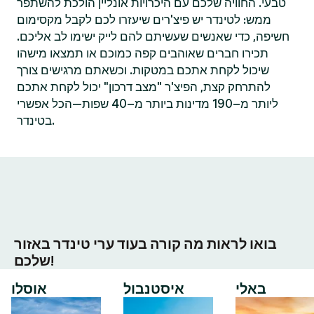
טבעי. החוויה שלכם עם היכרויות אונליין הולכת להשתפר
ממש: לטינדר יש פיצ'רים שיעזרו לכם לקבל מקסימום
חשיפה, כדי שאנשים שעשיתם להם לייק ישימו לב אליכם.
תכירו חברים שאוהבים קפה כמוכם או תמצאו מישהו
שיכול לקחת אתכם במטקות. וכשאתם מרגישים צורך
להתרחק קצת, הפיצ'ר "מצב דרכון" יכול לקחת אתכם
ליותר מ–190 מדינות ביותר מ–40 שפות—הכל אפשרי
בטינדר.
בואו לראות מה קורה בעוד ערי טינדר באזור
שלכם!
באלי
איסטנבול
אוסלו