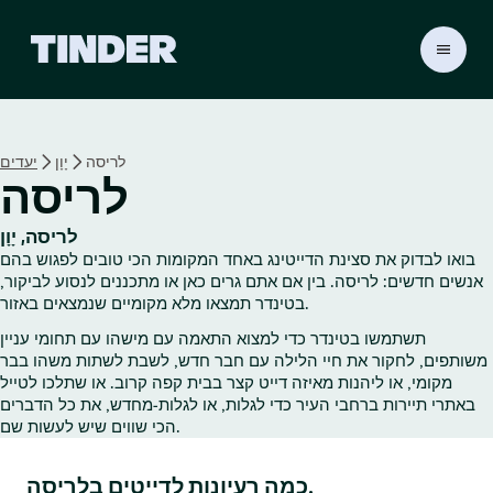
ד
ף
ה
ב
י
לריסה
יָוָן
יעדים
ת
לריסה
ש
ל
ט
לריסה, יָוָן
י
בואו לבדוק את סצינת הדייטינג באחד המקומות הכי טובים לפגוש בהם
נ
אנשים חדשים: לריסה. בין אם אתם גרים כאן או מתכננים לנסוע לביקור,
ד
בטינדר תמצאו מלא מקומיים שנמצאים באזור.
ר
תשתמשו בטינדר כדי למצוא התאמה עם מישהו עם תחומי עניין
משותפים, לחקור את חיי הלילה עם חבר חדש, לשבת לשתות משהו בבר
מקומי, או ליהנות מאיזה דייט קצר בבית קפה קרוב. או שתלכו לטייל
באתרי תיירות ברחבי העיר כדי לגלות, או לגלות‑מחדש, את כל הדברים
הכי שווים שיש לעשות שם.
כמה רעיונות לדייטים בלריסה.