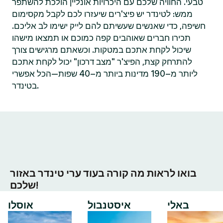
טבעי. החוויה שלכם עם היכרויות אונליין הולכת להשתפר
ממש: לטינדר יש פיצ'רים שיעזרו לכם לקבל מקסימום
חשיפה, כדי שאנשים שעשיתם להם לייק ישימו לב אליכם.
תכירו חברים שאוהבים קפה כמוכם או תמצאו מישהו
שיכול לקחת אתכם במטקות. וכשאתם מרגישים צורך
להתרחק קצת, הפיצ'ר "מצב דרכון" יכול לקחת אתכם
ליותר מ–190 מדינות ביותר מ–40 שפות—הכל אפשרי
בטינדר.
בואו לראות מה קורה בעוד ערי טינדר באזור
שלכם!
באלי
איסטנבול
אוסלו