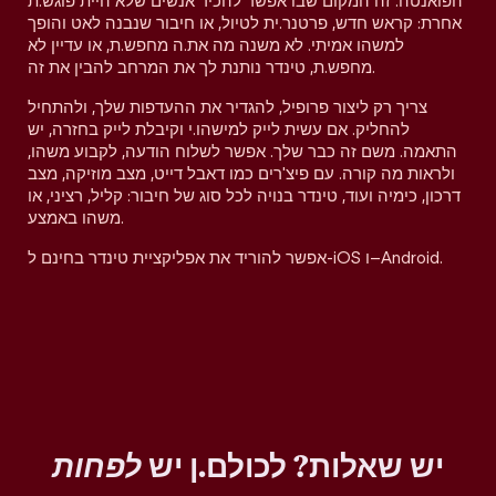
הפואנטה. זה המקום שבו אפשר להכיר אנשים שלא היית פוגש.ת
אחרת: קראש חדש, פרטנר.ית לטיול, או חיבור שנבנה לאט והופך
למשהו אמיתי. לא משנה מה את.ה מחפש.ת, או עדיין לא
מחפש.ת, טינדר נותנת לך את המרחב להבין את זה.
צריך רק ליצור פרופיל, להגדיר את ההעדפות שלך, ולהתחיל
להחליק. אם עשית לייק למישהו.י וקיבלת לייק בחזרה, יש
התאמה. משם זה כבר שלך. אפשר לשלוח הודעה, לקבוע משהו,
ולראות מה קורה. עם פיצ'רים כמו דאבל דייט, מצב מוזיקה, מצב
דרכון, כימיה ועוד, טינדר בנויה לכל סוג של חיבור: קליל, רציני, או
משהו באמצע.
אפשר להוריד את אפליקציית טינדר בחינם ל-iOS ו–Android.
יש שאלות? לכולם.ן יש
לפחות