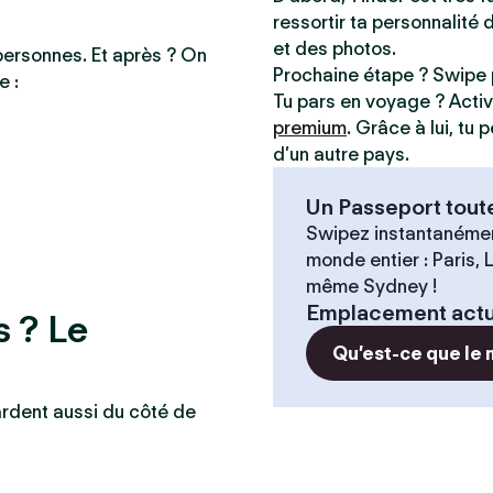
ressortir ta personnalité 
et des photos.
personnes. Et après ? On
Prochaine étape ? Swipe 
e :
Tu pars en voyage ? Acti
premium
. Grâce à lui, tu
d’un autre pays.
Un Passeport tout
Swipez instantanémen
monde entier : Paris,
même Sydney !
Emplacement actu
s ? Le
Qu’est-ce que le
ardent aussi du côté de