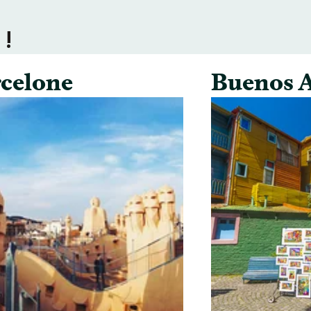
 !
celone
Buenos A