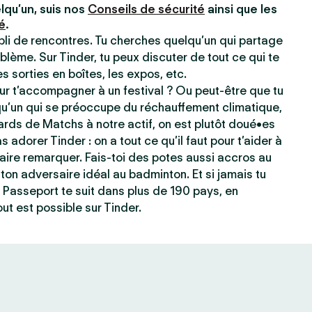
lqu’un, suis nos
Conseils de sécurité
ainsi que les
é
.
ppli de rencontres. Tu cherches quelqu’un qui partage
blème. Sur Tinder, tu peux discuter de tout ce qui te
les sorties en boîtes, les expos, etc.
r t’accompagner à un festival ? Ou peut-être que tu
qu’un qui se préoccupe du réchauffement climatique,
ards de Matchs à notre actif, on est plutôt doué•es
s adorer Tinder : on a tout ce qu’il faut pour t’aider à
e faire remarquer. Fais-toi des potes aussi accros au
ton adversaire idéal au badminton. Et si jamais tu
 Passeport te suit dans plus de 190 pays, en
ut est possible sur Tinder.