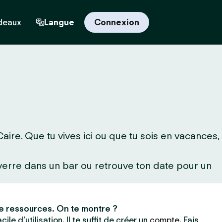
deaux
Langue
Connexion
ire. Que tu vives ici ou que tu sois en vacances,
 verre dans un bar ou retrouve ton date pour un
e ressources. On te montre ?
ile d’utilisation. Il te suffit de créer un
compte
. Fais