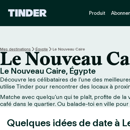
A
Produit
Abonne
c
c
u
e
i
l
Mes destinations
Égypte
Le Nouveau Caire
Le Nouveau Ca
T
i
n
Le Nouveau Caire, Égypte
d
Découvre les célibataires de l’une des meilleure
e
r
utilise Tinder pour rencontrer des locaux à proxim
Matche avec quelqu’un qui te plaît, profite de l
café dans le quartier. Ou balade-toi en ville pour
Quelques idées de date à 