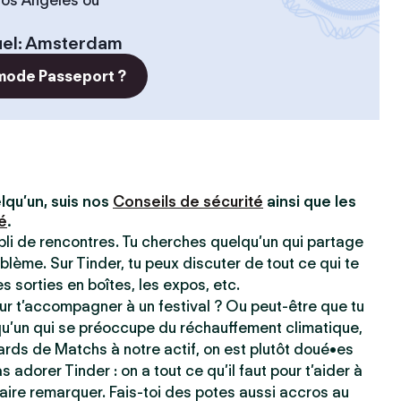
 Los Angeles ou
el
:
Amsterdam
 mode Passeport ?
lqu’un, suis nos
Conseils de sécurité
ainsi que les
é
.
ppli de rencontres. Tu cherches quelqu’un qui partage
blème. Sur Tinder, tu peux discuter de tout ce qui te
les sorties en boîtes, les expos, etc.
r t’accompagner à un festival ? Ou peut-être que tu
qu’un qui se préoccupe du réchauffement climatique,
ards de Matchs à notre actif, on est plutôt doué•es
s adorer Tinder : on a tout ce qu’il faut pour t’aider à
e faire remarquer. Fais-toi des potes aussi accros au