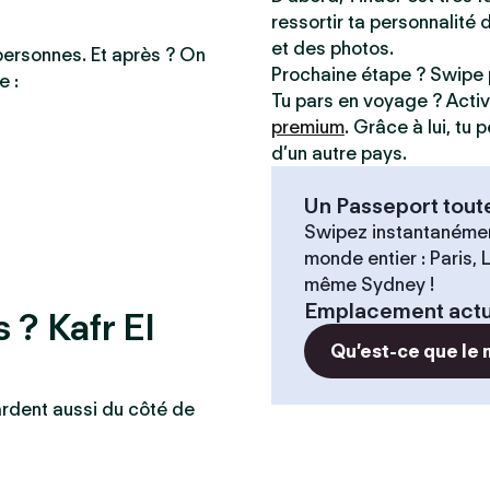
ressortir ta personnalité 
et des photos.
personnes. Et après ? On
Prochaine étape ? Swipe 
e :
Tu pars en voyage ? Acti
premium
. Grâce à lui, tu
d’un autre pays.
Un Passeport tout
Swipez instantanémen
monde entier : Paris,
même Sydney !
Emplacement actu
 ? Kafr El
Qu’est-ce que le
ardent aussi du côté de