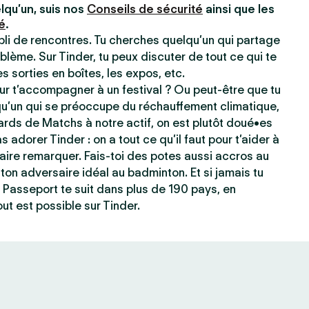
lqu’un, suis nos
Conseils de sécurité
ainsi que les
é
.
ppli de rencontres. Tu cherches quelqu’un qui partage
blème. Sur Tinder, tu peux discuter de tout ce qui te
les sorties en boîtes, les expos, etc.
r t’accompagner à un festival ? Ou peut-être que tu
qu’un qui se préoccupe du réchauffement climatique,
ards de Matchs à notre actif, on est plutôt doué•es
s adorer Tinder : on a tout ce qu’il faut pour t’aider à
e faire remarquer. Fais-toi des potes aussi accros au
ton adversaire idéal au badminton. Et si jamais tu
 Passeport te suit dans plus de 190 pays, en
ut est possible sur Tinder.