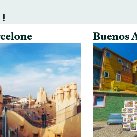
 !
celone
Buenos A