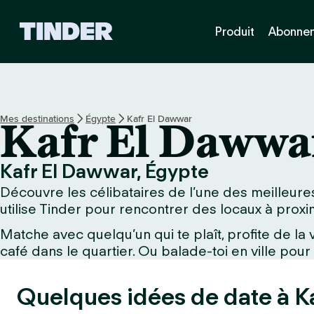
A
Produit
Abonne
c
c
u
e
i
l
Mes destinations
Égypte
Kafr El Dawwar
Kafr El Dawwa
T
i
n
Kafr El Dawwar, Égypte
d
Découvre les célibataires de l’une des meilleures
e
r
utilise Tinder pour rencontrer des locaux à proxim
Matche avec quelqu’un qui te plaît, profite de l
café dans le quartier. Ou balade-toi en ville pour
Quelques idées de date à Ka