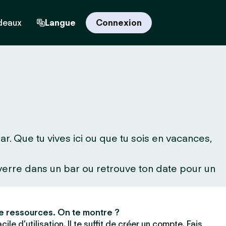
deaux
Langue
Connexion
. Que tu vives ici ou que tu sois en vacances,
 verre dans un bar ou retrouve ton date pour un
e ressources. On te montre ?
ile d’utilisation. Il te suffit de créer un
compte
. Fais