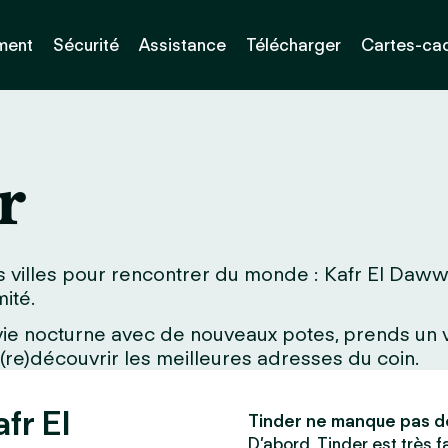
ment
Sécurité
Assistance
Télécharger
Cartes-ca
r
 villes pour rencontrer du monde : Kafr El Dawwar
ité.
a vie nocturne avec de nouveaux potes, prends un
 (re)découvrir les meilleures adresses du coin.
fr El
Tinder ne manque pas d
D’abord, Tinder est très fac