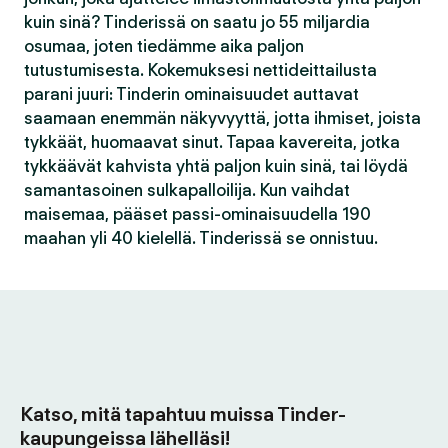
kuin sinä? Tinderissä on saatu jo 55 miljardia
osumaa, joten tiedämme aika paljon
tutustumisesta. Kokemuksesi nettideittailusta
parani juuri: Tinderin ominaisuudet auttavat
saamaan enemmän näkyvyyttä, jotta ihmiset, joista
tykkäät, huomaavat sinut. Tapaa kavereita, jotka
tykkäävät kahvista yhtä paljon kuin sinä, tai löydä
samantasoinen sulkapalloilija. Kun vaihdat
maisemaa, pääset passi-ominaisuudella 190
maahan yli 40 kielellä. Tinderissä se onnistuu.
Katso, mitä tapahtuu muissa Tinder-
kaupungeissa lähelläsi!