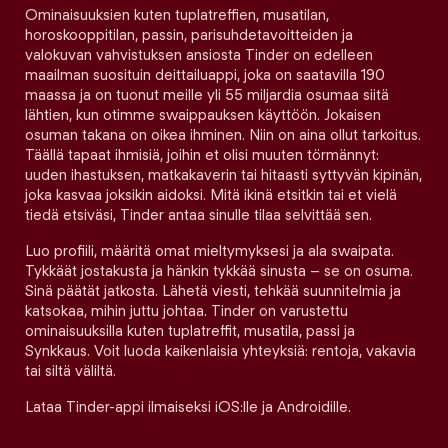
Ominaisuuksien kuten tuplatreffien, musatilan,
horoskooppitilan, passin, parisuhdetavoitteiden ja
valokuvan vahvistuksen ansiosta Tinder on edelleen
maailman suosituin deittailuappi, joka on saatavilla 190
maassa ja on tuonut meille yli 55 miljardia osumaa siitä
lähtien, kun otimme swaippauksen käyttöön. Jokaisen
osuman takana on oikea ihminen. Niin on aina ollut tarkoitus.
Täällä tapaat ihmisiä, joihin et olisi muuten törmännyt:
uuden ihastuksen, matkakaverin tai hitaasti syttyvän kipinän,
joka kasvaa joksikin aidoksi. Mitä ikinä etsitkin tai et vielä
tiedä etsiväsi, Tinder antaa sinulle tilaa selvittää sen.
Luo profiili, määritä omat mieltymyksesi ja ala swaipata.
Tykkäät jostakusta ja hänkin tykkää sinusta – se on osuma.
Sinä päätät jatkosta. Lähetä viesti, tehkää suunnitelmia ja
katsokaa, mihin juttu johtaa. Tinder on varustettu
ominaisuuksilla kuten tuplatreffit, musatila, passi ja
Synkkaus. Voit luoda kaikenlaisia yhteyksiä: rentoja, vakavia
tai siltä väliltä.
Lataa Tinder-appi ilmaiseksi iOS:lle ja Androidille.