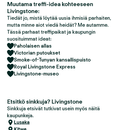
Muutama treffi-idea kohteeseen
Livingstone:
Tiedät jo, mistä löytää uusia ihmisiä parhaiten,
mutta minne aiot viedä heidät? Me autamme.
Tässä parhaat treffipaikat ja kaupungin
suosituimmat ideat:
Paholaisen allas
Victorian putoukset
Smoke-of-Tunyan kansallispuisto
Royal Livingstone Express
Livingstone-museo
Etsitkö sinkkuja? Livingstone
Sinkkuja etsivät tutkivat usein myös näitä
kaupunkeja.
Lusaka
Kitwe