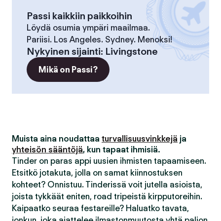
Passi kaikkiin paikkoihin
Löydä osumia ympäri maailmaa.
Pariisi. Los Angeles. Sydney. Menoksi!
Nykyinen sijainti
:
Livingstone
Mikä on Passi?
Muista aina noudattaa
turvallisuusvinkkejä
ja
yhteisön sääntöjä
, kun tapaat ihmisiä.
Tinder on paras appi uusien ihmisten tapaamiseen.
Etsitkö jotakuta, jolla on samat kiinnostuksen
kohteet? Onnistuu. Tinderissä voit jutella asioista,
joista tykkäät eniten, road tripeistä kirpputoreihin.
Kaipaatko seuraa festareille? Haluatko tavata,
jonkun, joka ajattelee ilmastonmuutosta yhtä paljon