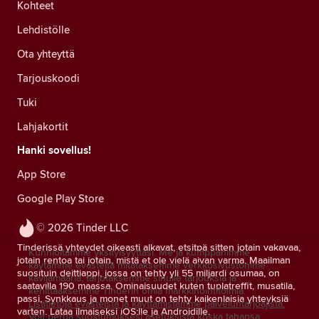
Kohteet
Lehdistölle
Ota yhteyttä
Tarjouskoodi
Tuki
Lahjakortit
Hanki sovellus!
App Store
Google Play Store
© 2026 Tinder LLC
Tinderissä yhteydet oikeasti alkavat, etsitpä sitten jotain vakavaa,
Kunnioitamme yksityisyyttäsi. Me ja kumppanimme
jotain rentoa tai jotain, mistä et ole vielä aivan varma. Maailman
käytämme evästeitä mitataksemme verkkosivustomme
suosituin deittiappi, jossa on tehty yli 55 miljardi osumaa, on
kävijämääriä, tarjotaksemme sinulle tarjouksia ja
saatavilla 190 maassa. Ominaisuudet kuten tuplatreffit, musatila,
kehittääksemme Tinderin omia markkinointitoimia.
passi, Synkkaus ja monet muut on tehty kaikenlaisia yhteyksiä
Lisätietoja evästeistä ja käyttämistämme palveluntarjoajista.
varten. Lataa ilmaiseksi iOS:lle ja Androidille.
Voit perua suostumuksesi asetuksista koska tahansa.