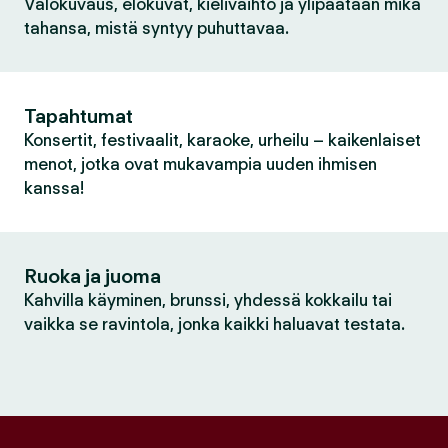
Valokuvaus, elokuvat, kielivaihto ja ylipäätään mikä
tahansa, mistä syntyy puhuttavaa.
Tapahtumat
Konsertit, festivaalit, karaoke, urheilu – kaikenlaiset
menot, jotka ovat mukavampia uuden ihmisen
kanssa!
Ruoka ja juoma
Kahvilla käyminen, brunssi, yhdessä kokkailu tai
vaikka se ravintola, jonka kaikki haluavat testata.