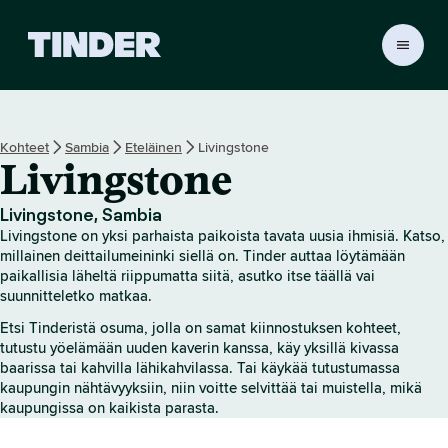
T
i
n
d
e
Kohteet
Sambia
Eteläinen
Livingstone
r
Livingstone
i
n
a
Livingstone, Sambia
l
Livingstone on yksi parhaista paikoista tavata uusia ihmisiä. Katso,
o
millainen deittailumeininki siellä on. Tinder auttaa löytämään
i
paikallisia läheltä riippumatta siitä, asutko itse täällä vai
suunnitteletko matkaa.
t
u
Etsi Tinderistä osuma, jolla on samat kiinnostuksen kohteet,
s
tutustu yöelämään uuden kaverin kanssa, käy yksillä kivassa
s
baarissa tai kahvilla lähikahvilassa. Tai käykää tutustumassa
i
kaupungin nähtävyyksiin, niin voitte selvittää tai muistella, mikä
v
kaupungissa on kaikista parasta.
u