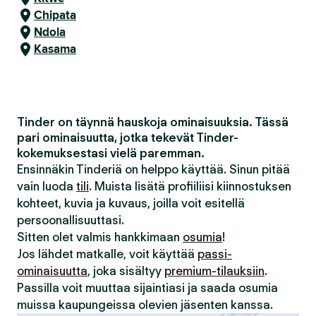
Chipata
Ndola
Kasama
Tinder on täynnä hauskoja ominaisuuksia. Tässä
pari ominaisuutta, jotka tekevät Tinder-
kokemuksestasi vielä paremman.
Ensinnäkin Tinderiä on helppo käyttää. Sinun pitää
vain luoda
tili
. Muista lisätä profiiliisi kiinnostuksen
kohteet, kuvia ja kuvaus, joilla voit esitellä
persoonallisuuttasi.
Sitten olet valmis hankkimaan
osumia
!
Jos lähdet matkalle, voit käyttää
passi-
ominaisuutta
, joka sisältyy
premium-tilauksiin
.
Passilla voit muuttaa sijaintiasi ja saada osumia
muissa kaupungeissa olevien jäsenten kanssa.