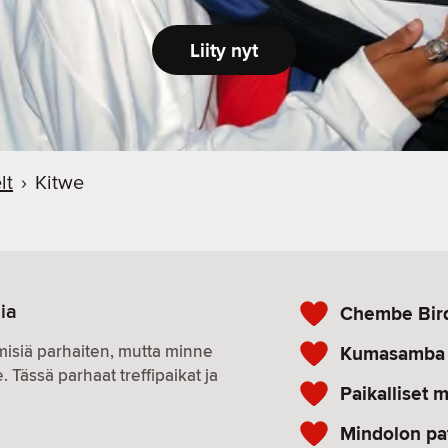
Liity nyt
lt
›
Kitwe
ia
Chembe Bird
hmisiä parhaiten, mutta minne
Kumasamba
 Tässä parhaat treffipaikat ja
Paikalliset 
:
Mindolon pa