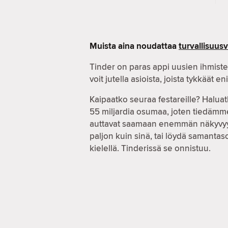
Muista aina noudattaa
turvallisuus
Tinder on paras appi uusien ihmiste
voit jutella asioista, joista tykkäät e
Kaipaatko seuraa festareille? Haluat
55 miljardia osumaa, joten tiedämme
auttavat saamaan enemmän näkyvyyttä,
paljon kuin sinä, tai löydä samanta
kielellä. Tinderissä se onnistuu.