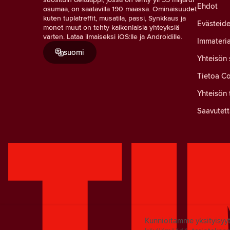
Ehdot
osumaa, on saatavilla 190 maassa. Ominaisuudet
kuten tuplatreffit, musatila, passi, Synkkaus ja
Evästeide
monet muut on tehty kaikenlaisia yhteyksiä
varten. Lataa ilmaiseksi iOS:lle ja Androidille.
Immateria
suomi
Yhteisön
Tietoa Co
Yhteisön 
Saavutett
Kunnioitamme yksityisy