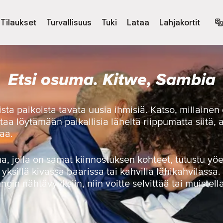
Tilaukset
Turvallisuus
Tuki
Lataa
Lahjakortit
Etsi osuma. Kitwe, Sambia
sta paikoista tavata uusia ihmisiä. Katso, millainen 
ttaa löytämään paikallisia läheltä riippumatta siitä, a
aa.
ma, jolla on samat kiinnostuksen kohteet, tutustu 
yksillä kivassa baarissa tai kahvilla lähikahvilassa.
gin nähtävyyksiin, niin voitte selvittää tai muistel