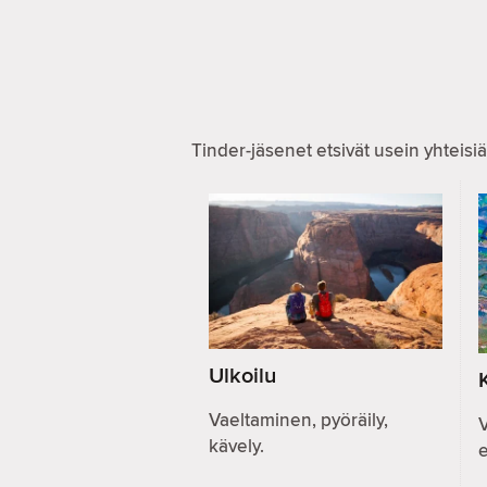
Tinder-jäsenet etsivät usein yhteisiä
Ulkoilu
Vaeltaminen, pyöräily,
V
kävely.
e