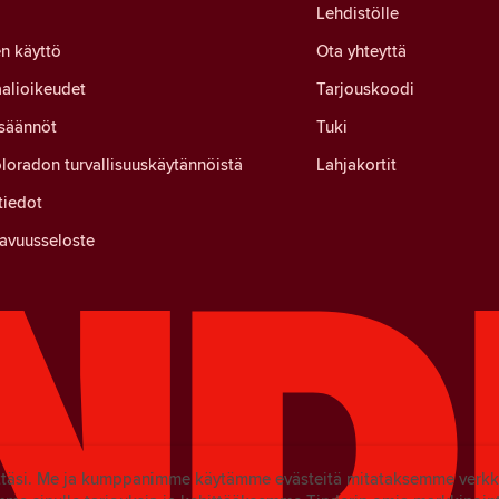
Lehdistölle
n käyttö
Ota yhteyttä
alioikeudet
Tarjouskoodi
 säännöt
Tuki
loradon turvallisuuskäytännöistä
Lahjakortit
tiedot
avuusseloste
yttäsi. Me ja kumppanimme käytämme evästeitä mitataksemme ver