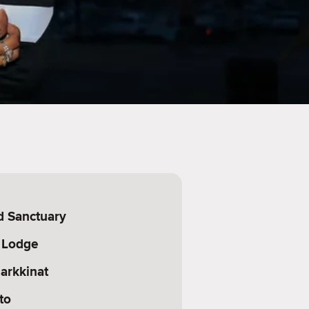
 Sanctuary
 Lodge
markkinat
to