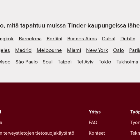
o, mitä tapahtuu muissa Tinder-kaupungeissa lähel
ngkok
Barcelona
Berliini
Buenos Aires
Dubai
Dublin
eles
Madrid
Melbourne
Miami
New York
Oslo
Parii
cisco
São Paulo
Soul
Taipei
Tel Aviv
Tokio
Tukholma
t
Yritys
Työp
a
FAQ
Työn
en terveystietojen tietosuojakäytäntö
Kohteet
Tekn