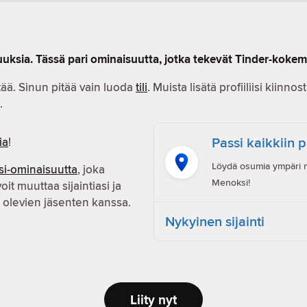
uksia. Tässä pari ominaisuutta, jotka tekevät Tinder-koke
ää. Sinun pitää vain luoda
tili
. Muista lisätä profiiliisi kiinn
.
Passi kaikkiin 
ia
!
Löydä osumia ympäri ma
si-ominaisuutta
, joka
Menoksi!
voit muuttaa sijaintiasi ja
olevien jäsenten kanssa.
Nykyinen sijainti
Liity nyt