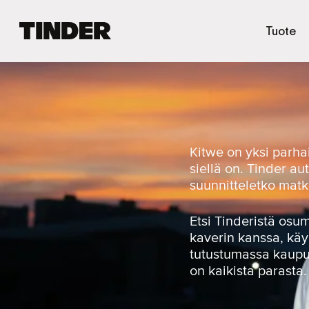
T
Tuote
i
n
d
e
r
i
n
a
Kitwe on yksi parhai
l
siellä on. Tinder au
o
suunnitteletko matk
i
t
u
Etsi Tinderistä osu
s
kaverin kanssa, käy 
s
tutustumassa kaupun
i
on kaikista parasta.
v
u