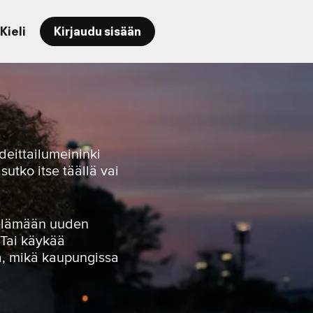
Kieli
Kirjaudu sisään
deittailumeininki
sutko itse täällä vai
yöelämään uuden
 Tai käykää
la, mikä kaupungissa