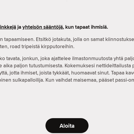
vinkkejä
ja
yhteisön sääntöjä
, kun tapaat ihmisiä.
n tapaamiseen. Etsitkö jotakuta, jolla on samat kiinnostuks
niten, road tripeistä kirpputoreihin.
ko tavata, jonkun, joka ajattelee ilmastonmuutosta yhtä palj
 aika paljon tutustumisesta. Kokemuksesi nettideittailusta 
 jotta ihmiset, joista tykkäät, huomaavat sinut. Tapaa kave
soinen sulkapalloilija. Kun vaihdat maisemaa, pääset passi-
Aloita