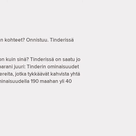
en kohteet? Onnistuu. Tinderissä
on kuin sinä? Tinderissä on saatu jo
parani juuri: Tinderin ominaisuudet
reita, jotka tykkäävät kahvista yhtä
ominaisuudella 190 maahan yli 40