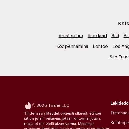
Kats
Amsterdam
Auckland
Bali
Ba
Kööpenhamina
Lontoo
Los Ang
San Fran
Lakitiedo
© 2026 Tinder LLC
Tietosuoj
Tinderissä yhteydet oikeasti alkavat, etsitpä
sitten jotain vakavaa, jotain rentoa tai jotain,
Kuluttaji
mistä et ole vielä aivan varma. Maailman
suosituin deittiappi, jossa on tehty yli 55 miljardi