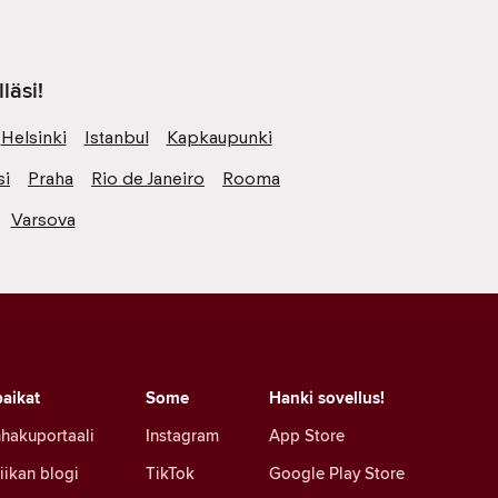
läsi!
Helsinki
Istanbul
Kapkaupunki
si
Praha
Rio de Janeiro
Rooma
Varsova
aikat
Some
Hanki sovellus!
hakuportaali
Instagram
App Store
iikan blogi
TikTok
Google Play Store