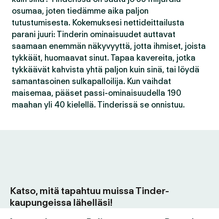
osumaa, joten tiedämme aika paljon
tutustumisesta. Kokemuksesi nettideittailusta
parani juuri: Tinderin ominaisuudet auttavat
saamaan enemmän näkyvyyttä, jotta ihmiset, joista
tykkäät, huomaavat sinut. Tapaa kavereita, jotka
tykkäävät kahvista yhtä paljon kuin sinä, tai löydä
samantasoinen sulkapalloilija. Kun vaihdat
maisemaa, pääset passi-ominaisuudella 190
maahan yli 40 kielellä. Tinderissä se onnistuu.
Katso, mitä tapahtuu muissa Tinder-
kaupungeissa lähelläsi!