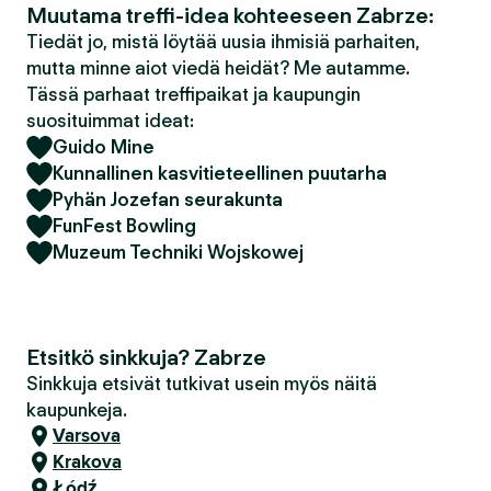
Muutama treffi-idea kohteeseen Zabrze:
Tiedät jo, mistä löytää uusia ihmisiä parhaiten,
mutta minne aiot viedä heidät? Me autamme.
Tässä parhaat treffipaikat ja kaupungin
suosituimmat ideat:
Guido Mine
Kunnallinen kasvitieteellinen puutarha
Pyhän Jozefan seurakunta
FunFest Bowling
Muzeum Techniki Wojskowej
Etsitkö sinkkuja? Zabrze
Sinkkuja etsivät tutkivat usein myös näitä
kaupunkeja.
Varsova
Krakova
Łódź