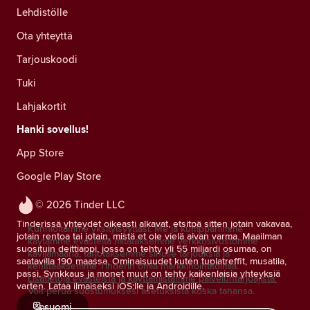
Lehdistölle
Ota yhteyttä
Tarjouskoodi
Tuki
Lahjakortit
Hanki sovellus!
App Store
Google Play Store
© 2026 Tinder LLC
Tinderissä yhteydet oikeasti alkavat, etsitpä sitten jotain vakavaa,
Kunnioitamme yksityisyyttäsi. Me ja kumppanimme
jotain rentoa tai jotain, mistä et ole vielä aivan varma. Maailman
käytämme evästeitä mitataksemme verkkosivustomme
suosituin deittiappi, jossa on tehty yli 55 miljardi osumaa, on
kävijämääriä, tarjotaksemme sinulle tarjouksia ja
saatavilla 190 maassa. Ominaisuudet kuten tuplatreffit, musatila,
kehittääksemme Tinderin omia markkinointitoimia.
passi, Synkkaus ja monet muut on tehty kaikenlaisia yhteyksiä
Lisätietoja evästeistä ja käyttämistämme palveluntarjoajista.
varten. Lataa ilmaiseksi iOS:lle ja Androidille.
Voit perua suostumuksesi asetuksista koska tahansa.
suomi