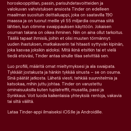
horoskooppitilan, passin, parisuhdetavoitteiden ja
valokuvan vahvistuksen ansiosta Tinder on edelleen
maailman suosituin deittailuappi, joka on saatavilla 190
maassa ja on tuonut meille yli 55 miljardia osumaa siitä
lähtien, kun otimme swaippauksen käyttöön. Jokaisen
osuman takana on oikea ihminen. Niin on aina ollut tarkoitus.
Täällä tapaat ihmisiä, joihin et olisi muuten törmännyt:
uuden ihastuksen, matkakaverin tai hitaasti syttyvän kipinän,
joka kasvaa joksikin aidoksi. Mitä ikinä etsitkin tai et vielä
tiedä etsiväsi, Tinder antaa sinulle tilaa selvittää sen.
Luo profiili, määritä omat mieltymyksesi ja ala swaipata.
Tykkäät jostakusta ja hänkin tykkää sinusta – se on osuma.
Sinä päätät jatkosta. Lähetä viesti, tehkää suunnitelmia ja
katsokaa, mihin juttu johtaa. Tinder on varustettu
ominaisuuksilla kuten tuplatreffit, musatila, passi ja
Synkkaus. Voit luoda kaikenlaisia yhteyksiä: rentoja, vakavia
tai siltä väliltä.
Lataa Tinder-appi ilmaiseksi iOS:lle ja Androidille.