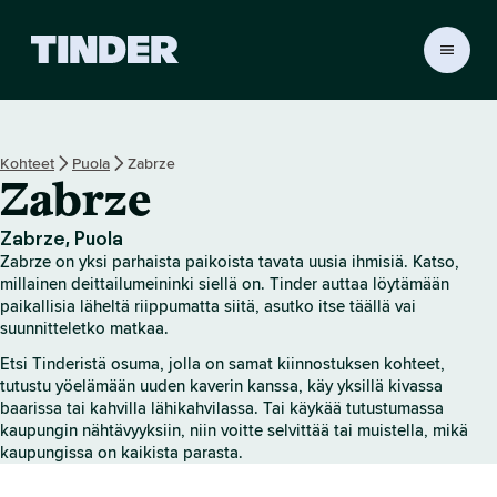
T
i
n
d
e
Kohteet
Puola
Zabrze
r
Zabrze
i
n
a
Zabrze, Puola
l
Zabrze on yksi parhaista paikoista tavata uusia ihmisiä. Katso,
o
millainen deittailumeininki siellä on. Tinder auttaa löytämään
i
paikallisia läheltä riippumatta siitä, asutko itse täällä vai
suunnitteletko matkaa.
t
u
Etsi Tinderistä osuma, jolla on samat kiinnostuksen kohteet,
s
tutustu yöelämään uuden kaverin kanssa, käy yksillä kivassa
s
baarissa tai kahvilla lähikahvilassa. Tai käykää tutustumassa
i
kaupungin nähtävyyksiin, niin voitte selvittää tai muistella, mikä
v
kaupungissa on kaikista parasta.
u