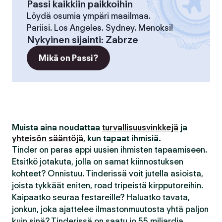
Passi kaikkiin paikkoihin
Löydä osumia ympäri maailmaa.
Pariisi. Los Angeles. Sydney. Menoksi!
Nykyinen sijainti
:
Zabrze
Mikä on Passi?
Muista aina noudattaa
turvallisuusvinkkejä
ja
yhteisön sääntöjä
, kun tapaat ihmisiä.
Tinder on paras appi uusien ihmisten tapaamiseen.
Etsitkö jotakuta, jolla on samat kiinnostuksen
kohteet? Onnistuu. Tinderissä voit jutella asioista,
joista tykkäät eniten, road tripeistä kirpputoreihin.
Kaipaatko seuraa festareille? Haluatko tavata,
jonkun, joka ajattelee ilmastonmuutosta yhtä paljon
kuin sinä? Tinderissä on saatu jo 55 miljardia