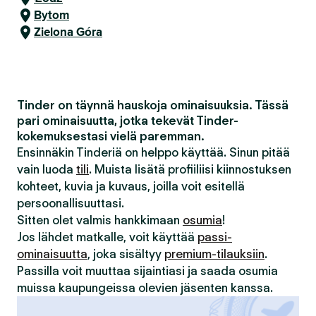
Bytom
Zielona Góra
Tinder on täynnä hauskoja ominaisuuksia. Tässä
pari ominaisuutta, jotka tekevät Tinder-
kokemuksestasi vielä paremman.
Ensinnäkin Tinderiä on helppo käyttää. Sinun pitää
vain luoda
tili
. Muista lisätä profiiliisi kiinnostuksen
kohteet, kuvia ja kuvaus, joilla voit esitellä
persoonallisuuttasi.
Sitten olet valmis hankkimaan
osumia
!
Jos lähdet matkalle, voit käyttää
passi-
ominaisuutta
, joka sisältyy
premium-tilauksiin
.
Passilla voit muuttaa sijaintiasi ja saada osumia
muissa kaupungeissa olevien jäsenten kanssa.