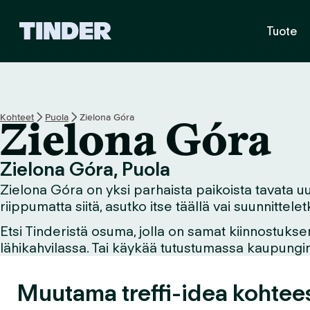
T
Tuote
i
n
d
e
r
i
Kohteet
Puola
Zielona Góra
Zielona Góra
n
a
l
Zielona Góra, Puola
o
Zielona Góra on yksi parhaista paikoista tavata uusi
i
t
riippumatta siitä, asutko itse täällä vai suunnittel
u
Etsi Tinderistä osuma, jolla on samat kiinnostukse
s
lähikahvilassa. Tai käykää tutustumassa kaupungin n
s
i
v
Muutama treffi-idea kohtee
u