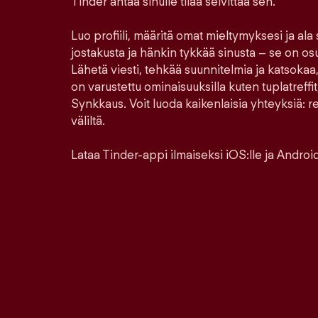
Tinder antaa sinulle tilaa selvittää sen.
Luo profiili, määritä omat mieltymyksesi ja ala
jostakusta ja hänkin tykkää sinusta – se on os
Lähetä viesti, tehkää suunnitelmia ja katsokaa,
on varustettu ominaisuuksilla kuten tuplatreffit,
Synkkaus. Voit luoda kaikenlaisia yhteyksiä: ren
väliltä.
Lataa Tinder-appi ilmaiseksi iOS:lle ja Androidi