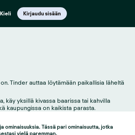
Kieli
Kirjaudu sisään
 on. Tinder auttaa löytämään paikallisia läheltä
 käy yksillä kivassa baarissa tai kahvilla
mikä kaupungissa on kaikista parasta.
a ominaisuuksia. Tässä pari ominaisuutta, jotka
estasi vielä paremman.