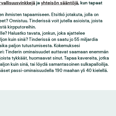
rvallisuusvinkkejä
ja
yhteisön sääntöjä
, kun tapaat
n ihmisten tapaamiseen. Etsitkö jotakuta, jolla on
t? Onnistuu. Tinderissä voit jutella asioista, joista
stä kirpputoreihin.
le? Haluatko tavata, jonkun, joka ajattelee
jon kuin sinä? Tinderissä on saatu jo 55 miljardia
ika paljon tutustumisesta. Kokemuksesi
juuri: Tinderin ominaisuudet auttavat saamaan enemmän
 joista tykkäät, huomaavat sinut. Tapaa kavereita, jotka
ljon kuin sinä, tai löydä samantasoinen sulkapalloilija.
äset passi-ominaisuudella 190 maahan yli 40 kielellä.