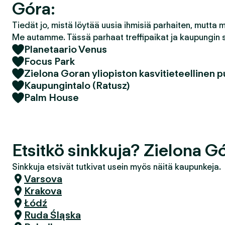
Góra:
Tiedät jo, mistä löytää uusia ihmisiä parhaiten, mutta 
Me autamme. Tässä parhaat treffipaikat ja kaupungin 
Planetaario Venus
Focus Park
Zielona Goran yliopiston kasvitieteellinen 
Kaupungintalo (Ratusz)
Palm House
Etsitkö sinkkuja? Zielona G
Sinkkuja etsivät tutkivat usein myös näitä kaupunkeja.
Varsova
Krakova
Łódź
Ruda Śląska