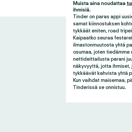
Muista aina noudattaa
tu
ihmisiä.
Tinder on paras appi uusie
samat kiinnostuksen kohtee
tykkäät eniten, road tripei
Kaipaatko seuraa festareil
ilmastonmuutosta yhtä pal
osumaa, joten tiedämme a
nettideittailusta parani 
näkyvyyttä, jotta ihmiset,
tykkäävät kahvista yhtä pa
Kun vaihdat maisemaa, pä
Tinderissä se onnistuu.