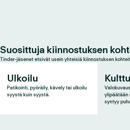
Suosittuja kiinnostuksen koht
Tinder-jäsenet etsivät usein yhteisiä kiinnostuksen kohteit
Ulkoilu
Kulttu
Patikointi, pyöräily, kävely tai ulkoilu
Valokuvaus,
syystä kuin syystä.
ylipäätään
syntyy puh