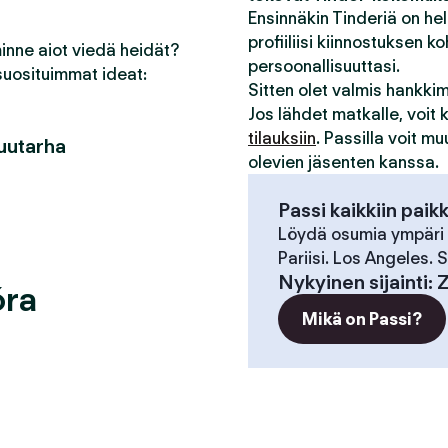
Ensinnäkin Tinderiä on he
profiiliisi kiinnostuksen ko
minne aiot viedä heidät?
persoonallisuuttasi.
suosituimmat ideat:
Sitten olet valmis hankk
Jos lähdet matkalle, voit
tilauksiin
. Passilla voit m
puutarha
olevien jäsenten kanssa.
Passi kaikkiin paik
Löydä osumia ympäri
Pariisi. Los Angeles.
Nykyinen sijainti
:
Z
óra
Mikä on Passi?