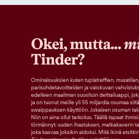
Okei, mutta...
mi
Tinder?
Ominaisuuksien kuten tuplatreffien, musatilan
parisuhdetavoitteiden ja valokuvan vahvistuk
edelleen maailman suosituin deittailuappi, jo
ja on tuonut meille yli 55 miljardia osumaa sii
swaippauksen käyttöön. Jokaisen osuman tak
Niin on aina ollut tarkoitus. Täällä tapaat ihmisi
törmännyt: uuden ihastuksen, matkakaverin tai 
joka kasvaa joksikin aidoksi. Mitä ikinä etsitkin 