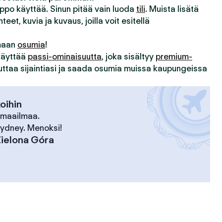
lppo käyttää. Sinun pitää vain luoda
tili
. Muista lisätä
hteet, kuvia ja kuvaus, joilla voit esitellä
imaan
osumia
!
 käyttää
passi-ominaisuutta
, joka sisältyy
premium-
uuttaa sijaintiasi ja saada osumia muissa kaupungeissa
koihin
 maailmaa.
 Sydney. Menoksi!
ielona Góra