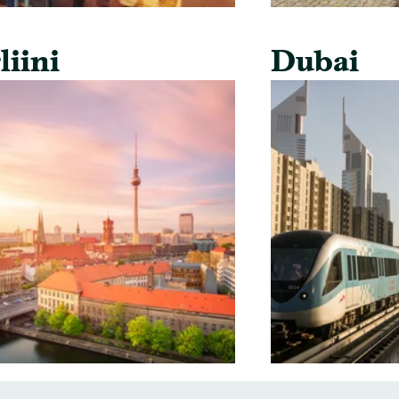
liini
Dubai