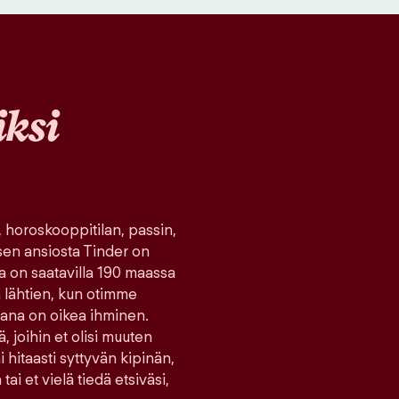
ksi
, horoskooppitilan, passin,
sen ansiosta Tinder on
ka on saatavilla 190 maassa
tä lähtien, kun otimme
ana on oikea ihminen.
ä, joihin et olisi muuten
hitaasti syttyvän kipinän,
tai et vielä tiedä etsiväsi,