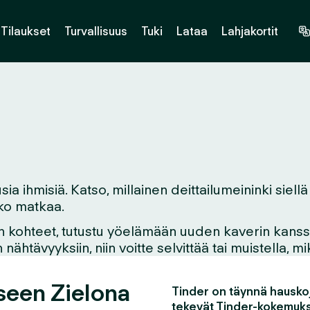
Tilaukset
Turvallisuus
Tuki
Lataa
Lahjakortit
a ihmisiä. Katso, millainen deittailumeininki siellä
etko matkaa.
n kohteet, tutustu yöelämään uuden kaverin kanssa,
ähtävyyksiin, niin voitte selvittää tai muistella, 
seen Zielona
Tinder on täynnä hauskoj
tekevät Tinder-kokemuks