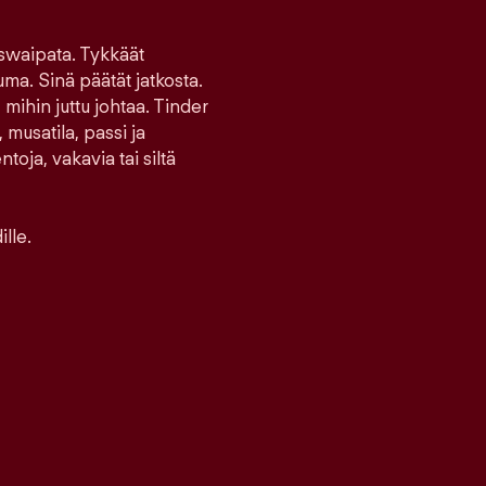
 swaipata. Tykkäät
uma. Sinä päätät jatkosta.
 mihin juttu johtaa. Tinder
 musatila, passi ja
toja, vakavia tai siltä
lle.