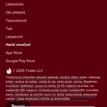
Lehdistölle
Ota yhteyttä
Tarjouskoodi
Tuki
Lahjakortit
Hanki sovellus!
App Store
Google Play Store
© 2026 Tinder LLC
Tinderissä yhteydet oikeasti alkavat, etsitpä sitten jotain vakavaa,
Kunnioitamme yksityisyyttäsi. Me ja kumppanimme
jotain rentoa tai jotain, mistä et ole vielä aivan varma. Maailman
käytämme evästeitä mitataksemme verkkosivustomme
suosituin deittiappi, jossa on tehty yli 55 miljardi osumaa, on
kävijämääriä, tarjotaksemme sinulle tarjouksia ja
saatavilla 190 maassa. Ominaisuudet kuten tuplatreffit, musatila,
kehittääksemme Tinderin omia markkinointitoimia.
passi, Synkkaus ja monet muut on tehty kaikenlaisia yhteyksiä
Lisätietoja evästeistä ja käyttämistämme palveluntarjoajista.
varten. Lataa ilmaiseksi iOS:lle ja Androidille.
Voit perua suostumuksesi asetuksista koska tahansa.
suomi