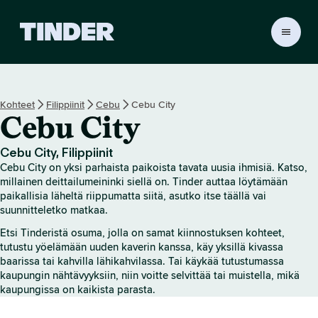
T
i
n
d
e
Kohteet
Filippiinit
Cebu
Cebu City
r
Cebu City
i
n
a
Cebu City, Filippiinit
l
Cebu City on yksi parhaista paikoista tavata uusia ihmisiä. Katso,
o
millainen deittailumeininki siellä on. Tinder auttaa löytämään
i
paikallisia läheltä riippumatta siitä, asutko itse täällä vai
suunnitteletko matkaa.
t
u
Etsi Tinderistä osuma, jolla on samat kiinnostuksen kohteet,
s
tutustu yöelämään uuden kaverin kanssa, käy yksillä kivassa
s
baarissa tai kahvilla lähikahvilassa. Tai käykää tutustumassa
i
kaupungin nähtävyyksiin, niin voitte selvittää tai muistella, mikä
v
kaupungissa on kaikista parasta.
u