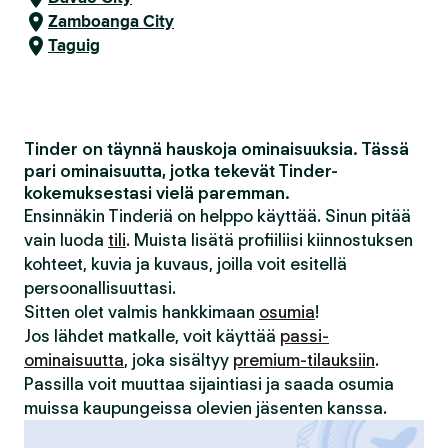
Zamboanga City
Taguig
Tinder on täynnä hauskoja ominaisuuksia. Tässä
pari ominaisuutta, jotka tekevät Tinder-
kokemuksestasi vielä paremman.
Ensinnäkin Tinderiä on helppo käyttää. Sinun pitää
vain luoda
tili
. Muista lisätä profiiliisi kiinnostuksen
kohteet, kuvia ja kuvaus, joilla voit esitellä
persoonallisuuttasi.
Sitten olet valmis hankkimaan
osumia
!
Jos lähdet matkalle, voit käyttää
passi-
ominaisuutta
, joka sisältyy
premium-tilauksiin
.
Passilla voit muuttaa sijaintiasi ja saada osumia
muissa kaupungeissa olevien jäsenten kanssa.