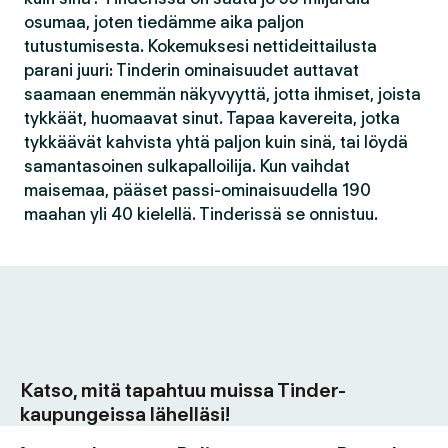
osumaa, joten tiedämme aika paljon
tutustumisesta. Kokemuksesi nettideittailusta
parani juuri: Tinderin ominaisuudet auttavat
saamaan enemmän näkyvyyttä, jotta ihmiset, joista
tykkäät, huomaavat sinut. Tapaa kavereita, jotka
tykkäävät kahvista yhtä paljon kuin sinä, tai löydä
samantasoinen sulkapalloilija. Kun vaihdat
maisemaa, pääset passi-ominaisuudella 190
maahan yli 40 kielellä. Tinderissä se onnistuu.
Katso, mitä tapahtuu muissa Tinder-
kaupungeissa lähelläsi!