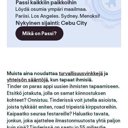
Passi kaikkiin paikkoihin
Löydä osumia ympäri maailmaa.
Pariisi. Los Angeles. Sydney. Menoksi!
Nykyinen sijainti
:
Cebu City
Mikä on Passi?
Muista aina noudattaa
turvallisuusvinkkejä
ja
yhteisön sääntöjä
, kun tapaat ihmisiä.
Tinder on paras appi uusien ihmisten tapaamiseen.
Etsitkö jotakuta, jolla on samat kiinnostuksen
kohteet? Onnistuu. Tinderissä voit jutella asioista,
joista tykkäät eniten, road tripeistä kirpputoreihin.
Kaipaatko seuraa festareille? Haluatko tavata,
jonkun, joka ajattelee ilmastonmuutosta yhtä paljon
kuin sinä? Tinderissä on saatu jo 55 miljardia