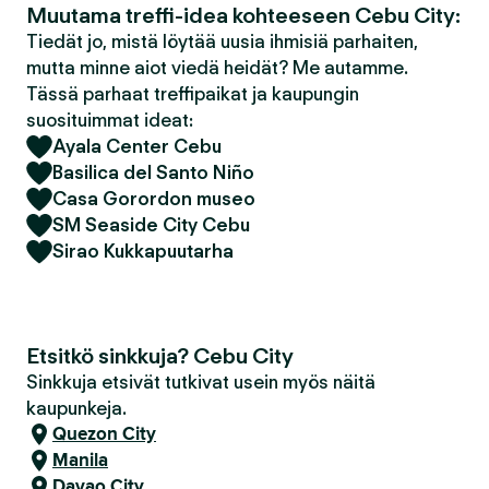
Muutama treffi-idea kohteeseen Cebu City:
Tiedät jo, mistä löytää uusia ihmisiä parhaiten,
mutta minne aiot viedä heidät? Me autamme.
Tässä parhaat treffipaikat ja kaupungin
suosituimmat ideat:
Ayala Center Cebu
Basilica del Santo Niño
Casa Gorordon museo
SM Seaside City Cebu
Sirao Kukkapuutarha
Etsitkö sinkkuja? Cebu City
Sinkkuja etsivät tutkivat usein myös näitä
kaupunkeja.
Quezon City
Manila
Davao City