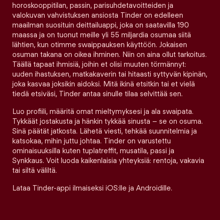
horoskooppitilan, passin, parisuhdetavoitteiden ja
valokuvan vahvistuksen ansiosta Tinder on edelleen
maailman suosituin deittailuappi, joka on saatavilla 190
maassa ja on tuonut meille yli 55 miljardia osumaa siitä
lähtien, kun otimme swaippauksen käyttöön. Jokaisen
osuman takana on oikea ihminen. Niin on aina ollut tarkoitus.
Täällä tapaat ihmisiä, joihin et olisi muuten törmännyt:
uuden ihastuksen, matkakaverin tai hitaasti syttyvän kipinän,
joka kasvaa joksikin aidoksi. Mitä ikinä etsitkin tai et vielä
tiedä etsiväsi, Tinder antaa sinulle tilaa selvittää sen.
Luo profiili, määritä omat mieltymyksesi ja ala swaipata.
Tykkäät jostakusta ja hänkin tykkää sinusta – se on osuma.
Sinä päätät jatkosta. Lähetä viesti, tehkää suunnitelmia ja
katsokaa, mihin juttu johtaa. Tinder on varustettu
ominaisuuksilla kuten tuplatreffit, musatila, passi ja
Synkkaus. Voit luoda kaikenlaisia yhteyksiä: rentoja, vakavia
tai siltä väliltä.
Lataa Tinder-appi ilmaiseksi iOS:lle ja Androidille.