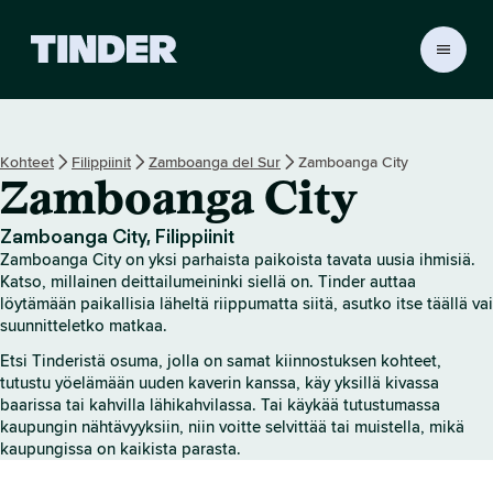
T
i
n
d
e
Kohteet
Filippiinit
Zamboanga del Sur
Zamboanga City
r
Zamboanga City
i
n
a
Zamboanga City, Filippiinit
l
Zamboanga City on yksi parhaista paikoista tavata uusia ihmisiä.
o
Katso, millainen deittailumeininki siellä on. Tinder auttaa
i
löytämään paikallisia läheltä riippumatta siitä, asutko itse täällä vai
suunnitteletko matkaa.
t
u
Etsi Tinderistä osuma, jolla on samat kiinnostuksen kohteet,
s
tutustu yöelämään uuden kaverin kanssa, käy yksillä kivassa
s
baarissa tai kahvilla lähikahvilassa. Tai käykää tutustumassa
i
kaupungin nähtävyyksiin, niin voitte selvittää tai muistella, mikä
v
kaupungissa on kaikista parasta.
u