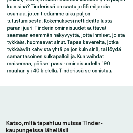
kuin sinä? Tinderissä on saatu jo 55 miljardia
osumaa, joten tiedämme aika paljon
tutustumisesta. Kokemuksesi nettideittailusta
parani juuri: Tinderin ominaisuudet auttavat
saamaan enemmän näkyvyyttä, jotta ihmiset, joista
tykkäät, huomaavat sinut. Tapaa kavereita, jotka
tykkäävät kahvista yhtä paljon kuin sinä, tai löydä
samantasoinen sulkapalloilija. Kun vaihdat
maisemaa, pääset passi-ominaisuudella 190
maahan yli 40 kielellä. Tinderissä se onnistuu.
Katso, mitä tapahtuu muissa Tinder-
kaupungeissa lähelläsi!