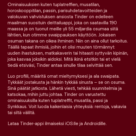
Ominaisuuksien kuten tuplatreffien, musatilan,
horoskooppitilan, passin, parisuhdetavoitteiden ja
valokuvan vahvistuksen ansiosta Tinder on edelleen
maailman suosituin deittailuappi, joka on saatavilla 190
maassa ja on tuonut meille yli 55 miljardia osumaa siitä
lähtien, kun otimme swaippauksen käyttöön. Jokaisen
osuman takana on oikea ihminen. Niin on aina ollut tarkoitus.
Täällä tapaat ihmisiä, joihin et olisi muuten törmännyt:
uuden ihastuksen, matkakaverin tai hitaasti syttyvän kipinän,
joka kasvaa joksikin aidoksi. Mitä ikinä etsitkin tai et vielä
tiedä etsiväsi, Tinder antaa sinulle tilaa selvittää sen.
Luo profiili, määritä omat mieltymyksesi ja ala swaipata.
Tykkäät jostakusta ja hänkin tykkää sinusta – se on osuma.
Sinä päätät jatkosta. Lähetä viesti, tehkää suunnitelmia ja
katsokaa, mihin juttu johtaa. Tinder on varustettu
ominaisuuksilla kuten tuplatreffit, musatila, passi ja
Synkkaus. Voit luoda kaikenlaisia yhteyksiä: rentoja, vakavia
tai siltä väliltä.
Lataa Tinder-appi ilmaiseksi iOS:lle ja Androidille.