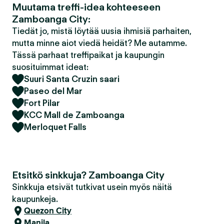
Muutama treffi-idea kohteeseen
Zamboanga City:
Tiedät jo, mistä löytää uusia ihmisiä parhaiten,
mutta minne aiot viedä heidät? Me autamme.
Tässä parhaat treffipaikat ja kaupungin
suosituimmat ideat:
Suuri Santa Cruzin saari
Paseo del Mar
Fort Pilar
KCC Mall de Zamboanga
Merloquet Falls
Etsitkö sinkkuja? Zamboanga City
Sinkkuja etsivät tutkivat usein myös näitä
kaupunkeja.
Quezon City
Manila