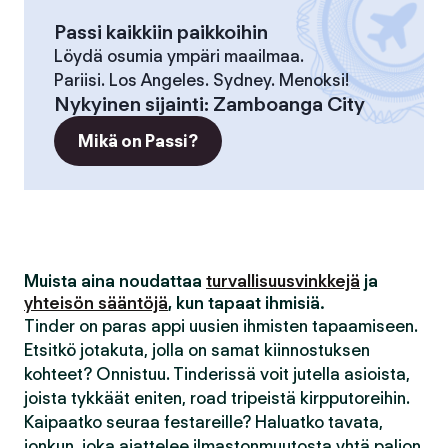
Passi kaikkiin paikkoihin
Löydä osumia ympäri maailmaa.
Pariisi. Los Angeles. Sydney. Menoksi!
Nykyinen sijainti
:
Zamboanga City
Mikä on Passi?
Muista aina noudattaa
turvallisuusvinkkejä
ja
yhteisön sääntöjä
, kun tapaat ihmisiä.
Tinder on paras appi uusien ihmisten tapaamiseen.
Etsitkö jotakuta, jolla on samat kiinnostuksen
kohteet? Onnistuu. Tinderissä voit jutella asioista,
joista tykkäät eniten, road tripeistä kirpputoreihin.
Kaipaatko seuraa festareille? Haluatko tavata,
jonkun, joka ajattelee ilmastonmuutosta yhtä paljon