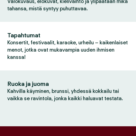
Valokuvaus, elokuvat, kielivaihto ja ylipäätään mikä
tahansa, mistä syntyy puhuttavaa.
Tapahtumat
Konsertit, festivaalit, karaoke, urheilu – kaikenlaiset
menot, jotka ovat mukavampia uuden ihmisen
kanssa!
Ruoka ja juoma
Kahvilla käyminen, brunssi, yhdessä kokkailu tai
vaikka se ravintola, jonka kaikki haluavat testata.