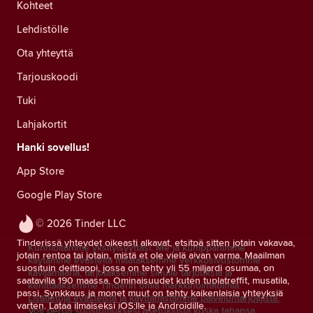
Kohteet
Lehdistölle
Ota yhteyttä
Tarjouskoodi
Tuki
Lahjakortit
Hanki sovellus!
App Store
Google Play Store
© 2026 Tinder LLC
Tinderissä yhteydet oikeasti alkavat, etsitpä sitten jotain vakavaa,
Kunnioitamme yksityisyyttäsi. Me ja kumppanimme
jotain rentoa tai jotain, mistä et ole vielä aivan varma. Maailman
käytämme evästeitä mitataksemme verkkosivustomme
suosituin deittiappi, jossa on tehty yli 55 miljardi osumaa, on
kävijämääriä, tarjotaksemme sinulle tarjouksia ja
saatavilla 190 maassa. Ominaisuudet kuten tuplatreffit, musatila,
kehittääksemme Tinderin omia markkinointitoimia.
passi, Synkkaus ja monet muut on tehty kaikenlaisia yhteyksiä
Lisätietoja evästeistä ja käyttämistämme palveluntarjoajista.
varten. Lataa ilmaiseksi iOS:lle ja Androidille.
Voit perua suostumuksesi asetuksista koska tahansa.