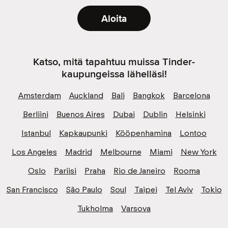
Aloita
Katso, mitä tapahtuu muissa Tinder-
kaupungeissa lähelläsi!
Amsterdam
Auckland
Bali
Bangkok
Barcelona
Berliini
Buenos Aires
Dubai
Dublin
Helsinki
Istanbul
Kapkaupunki
Kööpenhamina
Lontoo
Los Angeles
Madrid
Melbourne
Miami
New York
Oslo
Pariisi
Praha
Rio de Janeiro
Rooma
San Francisco
São Paulo
Soul
Taipei
Tel Aviv
Tokio
Tukholma
Varsova