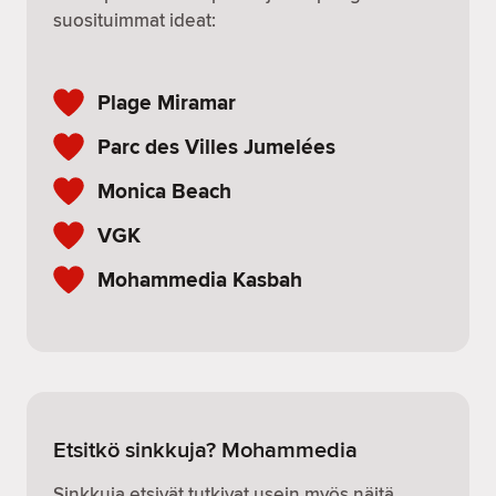
suosituimmat ideat:
Plage Miramar
Parc des Villes Jumelées
Monica Beach
VGK
Mohammedia Kasbah
Etsitkö sinkkuja? Mohammedia
Sinkkuja etsivät tutkivat usein myös näitä