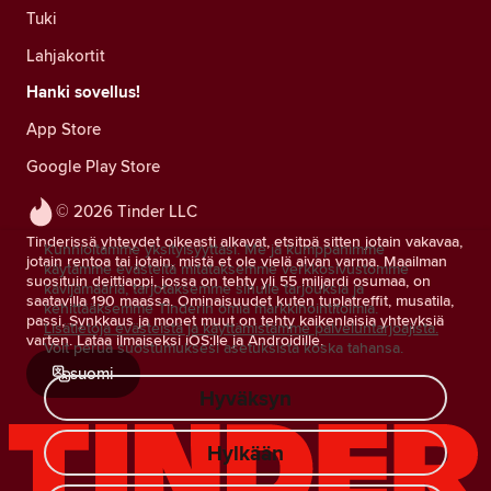
Tuki
Lahjakortit
Hanki sovellus!
App Store
Google Play Store
© 2026 Tinder LLC
Tinderissä yhteydet oikeasti alkavat, etsitpä sitten jotain vakavaa,
Kunnioitamme yksityisyyttäsi. Me ja kumppanimme
jotain rentoa tai jotain, mistä et ole vielä aivan varma. Maailman
käytämme evästeitä mitataksemme verkkosivustomme
suosituin deittiappi, jossa on tehty yli 55 miljardi osumaa, on
kävijämääriä, tarjotaksemme sinulle tarjouksia ja
saatavilla 190 maassa. Ominaisuudet kuten tuplatreffit, musatila,
kehittääksemme Tinderin omia markkinointitoimia.
passi, Synkkaus ja monet muut on tehty kaikenlaisia yhteyksiä
Lisätietoja evästeistä ja käyttämistämme palveluntarjoajista.
varten. Lataa ilmaiseksi iOS:lle ja Androidille.
Voit perua suostumuksesi asetuksista koska tahansa.
suomi
Hyväksyn
Hylkään