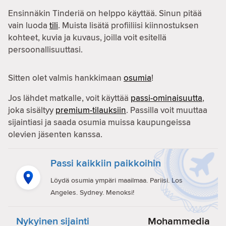
Ensinnäkin Tinderiä on helppo käyttää. Sinun pitää
vain luoda
tili
. Muista lisätä profiiliisi kiinnostuksen
kohteet, kuvia ja kuvaus, joilla voit esitellä
persoonallisuuttasi.
Sitten olet valmis hankkimaan
osumia
!
Jos lähdet matkalle, voit käyttää
passi-ominaisuutta
,
joka sisältyy
premium-tilauksiin
. Passilla voit muuttaa
sijaintiasi ja saada osumia muissa kaupungeissa
olevien jäsenten kanssa.
Passi kaikkiin paikkoihin
Löydä osumia ympäri maailmaa. Pariisi. Los
Angeles. Sydney. Menoksi!
Nykyinen sijainti
Mohammedia