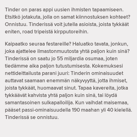
Tinder on paras appi uusien ihmisten tapaamiseen.
Etsitkö jotakuta, jolla on samat kiinnostuksen kohteet?
Onnistuu. Tinderissä voit jutella asioista, joista tykkäät
eniten, road tripeistä kirpputoreihin.
Kaipaatko seuraa festareille? Haluatko tavata, jonkun,
joka ajattelee ilmastonmuutosta yhtä paljon kuin sinä?
Tinderissä on saatu jo 55 miljardia osumaa, joten
tiedämme aika paljon tutustumisesta. Kokemuksesi
nettideittailusta parani juuri: Tinderin ominaisuudet
auttavat saamaan enemmän näkyvyyttä, jotta ihmiset,
joista tykkäät, huomaavat sinut. Tapaa kavereita, jotka
tykkäävät kahvista yhtä paljon kuin sinä, tai löydä
samantasoinen sulkapalloilija. Kun vaihdat maisemaa,
pääset passi-ominaisuudella 190 maahan yli 40 kielellä.
Tinderissä se onnistuu.