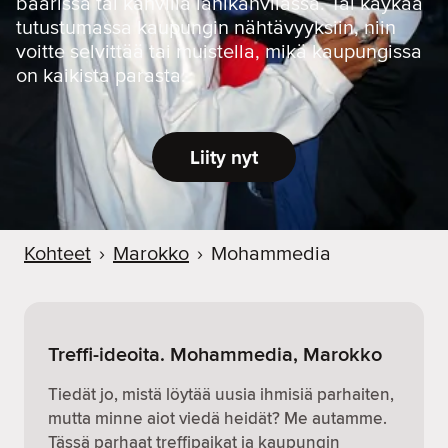
baarissa tai kahvilla lähikahvilassa. Tai käykää
tutustumassa kaupungin nähtävyyksiin, niin
voitte selvittää tai muistella, mikä kaupungissa
on kaikista parasta.
Liity nyt
Kohteet
›
Marokko
›
Mohammedia
Treffi-ideoita. Mohammedia, Marokko
Tiedät jo, mistä löytää uusia ihmisiä parhaiten,
mutta minne aiot viedä heidät? Me autamme.
Tässä parhaat treffipaikat ja kaupungin