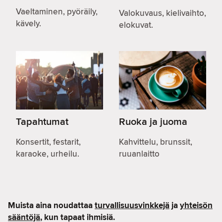
Vaeltaminen, pyöräily,
Valokuvaus, kielivaihto,
kävely.
elokuvat.
Tapahtumat
Ruoka ja juoma
Konsertit, festarit,
Kahvittelu, brunssit,
karaoke, urheilu.
ruuanlaitto
Muista aina noudattaa
turvallisuusvinkkejä
ja
yhteisön
sääntöjä
, kun tapaat ihmisiä.