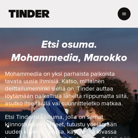
T
i
n
d
e
Etsi osuma.
r
i
Mohammedia, Marokko
n
a
l
Mohammedia on yksi parhaista paikoista
o
tavata uusia ihmisiä. Katso, millainen
i
deittailumeininki siellä on. Tinder auttaa
t
löytämään paikallisia läheltä riippumatta siitä,
u
asutko itse täällä vai suunnitteletko matkaa.
s
s
i
Etsi Tinderistä osuma, jolla on samat
v
kiinnostuksen kohteet, tutustu yöelämään
u
uuden kaverin kanssa, käy yksillä kivassa