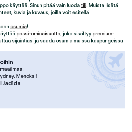
lppo käyttää. Sinun pitää vain luoda
tili
. Muista lisätä
hteet, kuvia ja kuvaus, joilla voit esitellä
imaan
osumia
!
 käyttää
passi-ominaisuutta
, joka sisältyy
premium-
uuttaa sijaintiasi ja saada osumia muissa kaupungeissa
koihin
 maailmaa.
 Sydney. Menoksi!
l Jadida