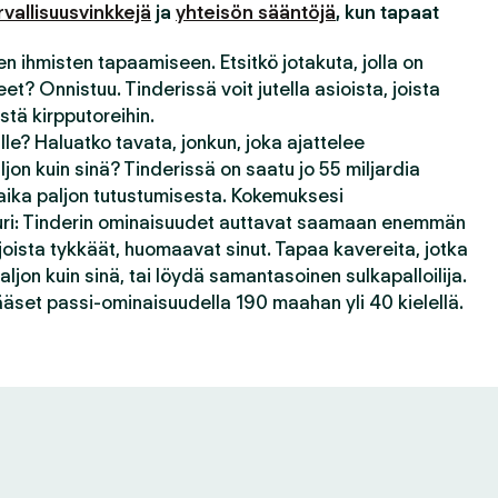
rvallisuusvinkkejä
ja
yhteisön sääntöjä
, kun tapaat
n ihmisten tapaamiseen. Etsitkö jotakuta, jolla on
t? Onnistuu. Tinderissä voit jutella asioista, joista
stä kirpputoreihin.
le? Haluatko tavata, jonkun, joka ajattelee
jon kuin sinä? Tinderissä on saatu jo 55 miljardia
ika paljon tutustumisesta. Kokemuksesi
juuri: Tinderin ominaisuudet auttavat saamaan enemmän
 joista tykkäät, huomaavat sinut. Tapaa kavereita, jotka
ljon kuin sinä, tai löydä samantasoinen sulkapalloilija.
äset passi-ominaisuudella 190 maahan yli 40 kielellä.