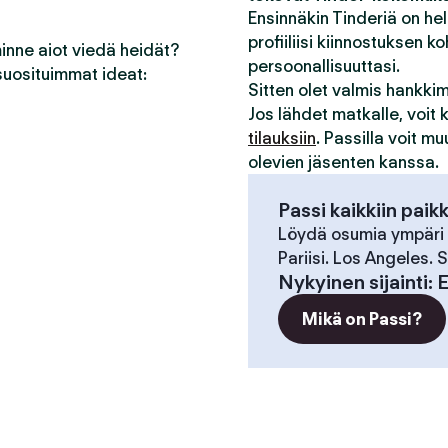
Ensinnäkin Tinderiä on he
profiiliisi kiinnostuksen ko
minne aiot viedä heidät?
persoonallisuuttasi.
suosituimmat ideat:
Sitten olet valmis hankk
Jos lähdet matkalle, voit
tilauksiin
. Passilla voit m
olevien jäsenten kanssa.
Passi kaikkiin paik
Löydä osumia ympäri
Pariisi. Los Angeles.
Nykyinen sijainti
:
E
Mikä on Passi?