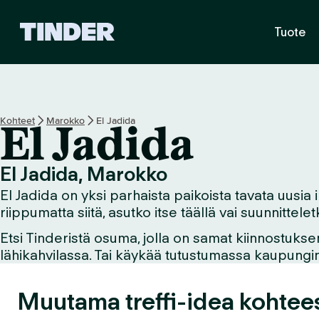
T
Tuote
i
n
d
e
r
i
Kohteet
Marokko
El Jadida
El Jadida
n
a
l
El Jadida, Marokko
o
El Jadida on yksi parhaista paikoista tavata uusia i
i
t
riippumatta siitä, asutko itse täällä vai suunnittel
u
Etsi Tinderistä osuma, jolla on samat kiinnostukse
s
lähikahvilassa. Tai käykää tutustumassa kaupungin n
s
i
v
Muutama treffi-idea kohtee
u