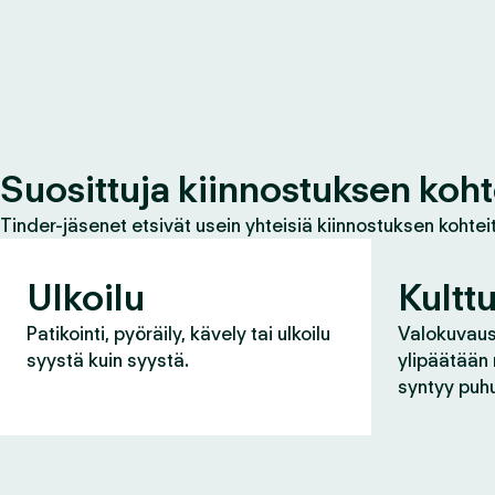
Suosittuja kiinnostuksen koht
Tinder-jäsenet etsivät usein yhteisiä kiinnostuksen kohteit
Ulkoilu
Kulttu
Patikointi, pyöräily, kävely tai ulkoilu
Valokuvaus,
syystä kuin syystä.
ylipäätään
syntyy puh