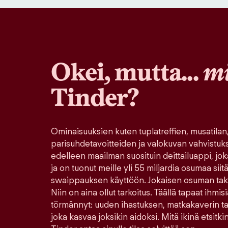
Okei, mutta...
mi
Tinder?
Ominaisuuksien kuten tuplatreffien, musatilan
parisuhdetavoitteiden ja valokuvan vahvistuk
edelleen maailman suosituin deittailuappi, jo
ja on tuonut meille yli 55 miljardia osumaa sii
swaippauksen käyttöön. Jokaisen osuman tak
Niin on aina ollut tarkoitus. Täällä tapaat ihmisi
törmännyt: uuden ihastuksen, matkakaverin tai 
joka kasvaa joksikin aidoksi. Mitä ikinä etsitkin 