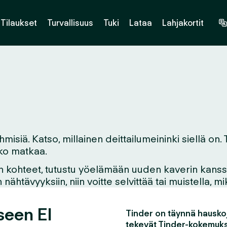
Tilaukset
Turvallisuus
Tuki
Lataa
Lahjakortit
hmisiä. Katso, millainen deittailumeininki siellä on.
etko matkaa.
n kohteet, tutustu yöelämään uuden kaverin kanssa,
ähtävyyksiin, niin voitte selvittää tai muistella, 
seen El
Tinder on täynnä hauskoj
tekevät Tinder-kokemuks