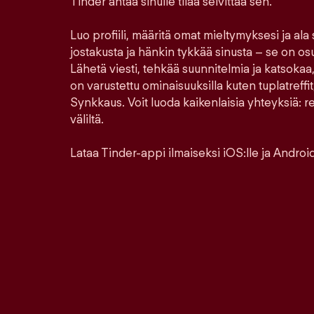
Tinder antaa sinulle tilaa selvittää sen.
Luo profiili, määritä omat mieltymyksesi ja ala
jostakusta ja hänkin tykkää sinusta – se on os
Lähetä viesti, tehkää suunnitelmia ja katsokaa,
on varustettu ominaisuuksilla kuten tuplatreffit,
Synkkaus. Voit luoda kaikenlaisia yhteyksiä: ren
väliltä.
Lataa Tinder-appi ilmaiseksi iOS:lle ja Androidi