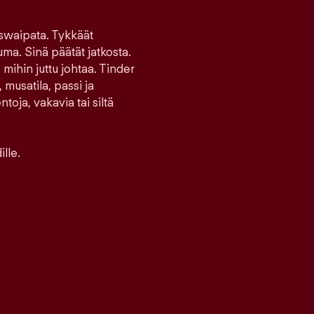
 swaipata. Tykkäät
uma. Sinä päätät jatkosta.
 mihin juttu johtaa. Tinder
 musatila, passi ja
toja, vakavia tai siltä
lle.