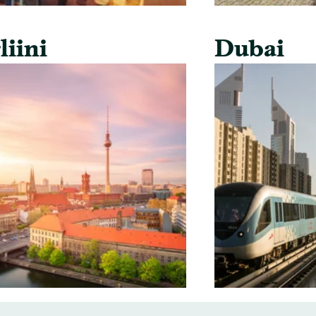
liini
Dubai