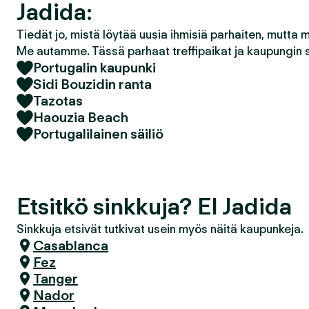
Jadida:
Tiedät jo, mistä löytää uusia ihmisiä parhaiten, mutta 
Me autamme. Tässä parhaat treffipaikat ja kaupungin 
Portugalin kaupunki
Sidi Bouzidin ranta
Tazotas
Haouzia Beach
Portugalilainen säiliö
Etsitkö sinkkuja? El Jadida
Sinkkuja etsivät tutkivat usein myös näitä kaupunkeja.
Casablanca
Fez
Tanger
Nador