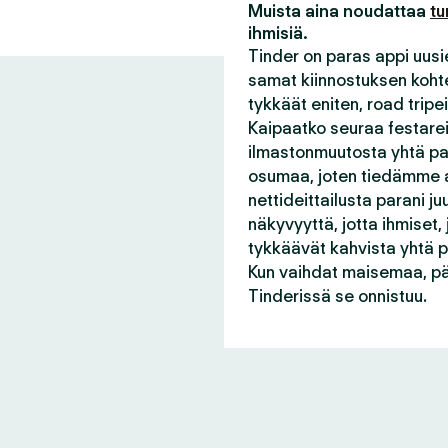
Muista aina noudattaa
tu
ihmisiä.
Tinder on paras appi uusie
samat kiinnostuksen kohtee
tykkäät eniten, road tripei
Kaipaatko seuraa festareil
ilmastonmuutosta yhtä pal
osumaa, joten tiedämme a
nettideittailusta parani 
näkyvyyttä, jotta ihmiset,
tykkäävät kahvista yhtä pa
Kun vaihdat maisemaa, pä
Tinderissä se onnistuu.