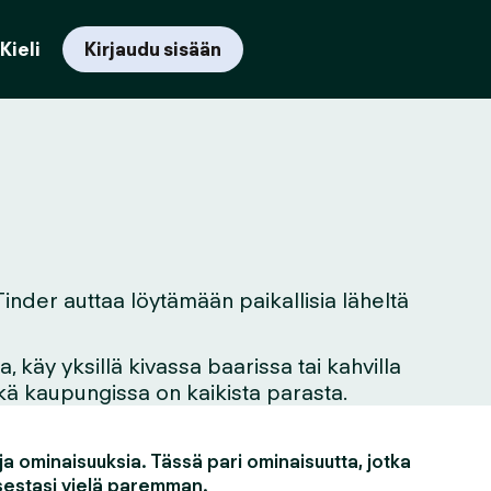
Kieli
Kirjaudu sisään
 Tinder auttaa löytämään paikallisia läheltä
 käy yksillä kivassa baarissa tai kahvilla
mikä kaupungissa on kaikista parasta.
a ominaisuuksia. Tässä pari ominaisuutta, jotka
estasi vielä paremman.