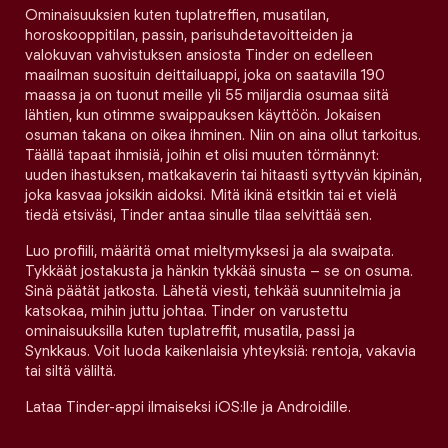
Ominaisuuksien kuten tuplatreffien, musatilan,
horoskooppitilan, passin, parisuhdetavoitteiden ja
valokuvan vahvistuksen ansiosta Tinder on edelleen
maailman suosituin deittailuappi, joka on saatavilla 190
maassa ja on tuonut meille yli 55 miljardia osumaa siitä
lähtien, kun otimme swaippauksen käyttöön. Jokaisen
osuman takana on oikea ihminen. Niin on aina ollut tarkoitus.
Täällä tapaat ihmisiä, joihin et olisi muuten törmännyt:
uuden ihastuksen, matkakaverin tai hitaasti syttyvän kipinän,
joka kasvaa joksikin aidoksi. Mitä ikinä etsitkin tai et vielä
tiedä etsiväsi, Tinder antaa sinulle tilaa selvittää sen.
Luo profiili, määritä omat mieltymyksesi ja ala swaipata.
Tykkäät jostakusta ja hänkin tykkää sinusta – se on osuma.
Sinä päätät jatkosta. Lähetä viesti, tehkää suunnitelmia ja
katsokaa, mihin juttu johtaa. Tinder on varustettu
ominaisuuksilla kuten tuplatreffit, musatila, passi ja
Synkkaus. Voit luoda kaikenlaisia yhteyksiä: rentoja, vakavia
tai siltä väliltä.
Lataa Tinder-appi ilmaiseksi iOS:lle ja Androidille.