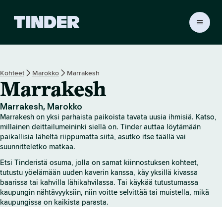
T
i
n
d
e
Kohteet
Marokko
Marrakesh
r
Marrakesh
i
n
a
Marrakesh, Marokko
l
Marrakesh on yksi parhaista paikoista tavata uusia ihmisiä. Katso,
o
millainen deittailumeininki siellä on. Tinder auttaa löytämään
i
paikallisia läheltä riippumatta siitä, asutko itse täällä vai
suunnitteletko matkaa.
t
u
Etsi Tinderistä osuma, jolla on samat kiinnostuksen kohteet,
s
tutustu yöelämään uuden kaverin kanssa, käy yksillä kivassa
s
baarissa tai kahvilla lähikahvilassa. Tai käykää tutustumassa
i
kaupungin nähtävyyksiin, niin voitte selvittää tai muistella, mikä
v
kaupungissa on kaikista parasta.
u