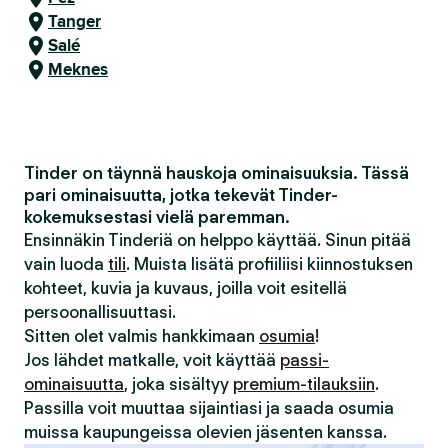
Tanger
Salé
Meknes
Tinder on täynnä hauskoja ominaisuuksia. Tässä
pari ominaisuutta, jotka tekevät Tinder-
kokemuksestasi vielä paremman.
Ensinnäkin Tinderiä on helppo käyttää. Sinun pitää
vain luoda
tili
. Muista lisätä profiiliisi kiinnostuksen
kohteet, kuvia ja kuvaus, joilla voit esitellä
persoonallisuuttasi.
Sitten olet valmis hankkimaan
osumia
!
Jos lähdet matkalle, voit käyttää
passi-
ominaisuutta
, joka sisältyy
premium-tilauksiin
.
Passilla voit muuttaa sijaintiasi ja saada osumia
muissa kaupungeissa olevien jäsenten kanssa.