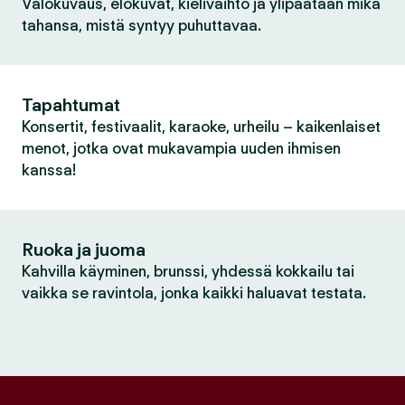
Valokuvaus, elokuvat, kielivaihto ja ylipäätään mikä
tahansa, mistä syntyy puhuttavaa.
Tapahtumat
Konsertit, festivaalit, karaoke, urheilu – kaikenlaiset
menot, jotka ovat mukavampia uuden ihmisen
kanssa!
Ruoka ja juoma
Kahvilla käyminen, brunssi, yhdessä kokkailu tai
vaikka se ravintola, jonka kaikki haluavat testata.