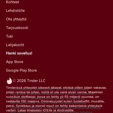
Kohteet
Lehdistölle
Ota yhteyttä
Tarjouskoodi
Tuki
Lahjakortit
Hanki sovellus!
App Store
Google Play Store
© 2026 Tinder LLC
Tinderissä yhteydet oikeasti alkavat, etsitpä sitten jotain vakavaa,
Kunnioitamme yksityisyyttäsi. Me ja kumppanimme
jotain rentoa tai jotain, mistä et ole vielä aivan varma. Maailman
käytämme evästeitä mitataksemme verkkosivustomme
suosituin deittiappi, jossa on tehty yli 55 miljardi osumaa, on
kävijämääriä, tarjotaksemme sinulle tarjouksia ja
saatavilla 190 maassa. Ominaisuudet kuten tuplatreffit, musatila,
kehittääksemme Tinderin omia markkinointitoimia.
passi, Synkkaus ja monet muut on tehty kaikenlaisia yhteyksiä
Lisätietoja evästeistä ja käyttämistämme palveluntarjoajista.
varten. Lataa ilmaiseksi iOS:lle ja Androidille.
Voit perua suostumuksesi asetuksista koska tahansa.