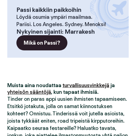
Passi kaikkiin paikkoihin
Löydä osumia ympäri maailmaa.
Pariisi. Los Angeles. Sydney. Menoksi!
Nykyinen sijainti
:
Marrakesh
Mikä on Passi?
Muista aina noudattaa
turvallisuusvinkkejä
ja
yhteisön sääntöjä
, kun tapaat ihmisiä.
Tinder on paras appi uusien ihmisten tapaamiseen.
Etsitkö jotakuta, jolla on samat kiinnostuksen
kohteet? Onnistuu. Tinderissä voit jutella asioista,
joista tykkäät eniten, road tripeistä kirpputoreihin.
Kaipaatko seuraa festareille? Haluatko tavata,
jonkun, joka ajattelee ilmastonmuutosta yhtä paljon