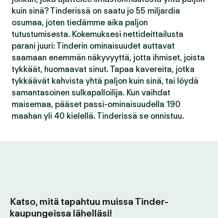
kuin sinä? Tinderissä on saatu jo 55 miljardia
osumaa, joten tiedämme aika paljon
tutustumisesta. Kokemuksesi nettideittailusta
parani juuri: Tinderin ominaisuudet auttavat
saamaan enemmän näkyvyyttä, jotta ihmiset, joista
tykkäät, huomaavat sinut. Tapaa kavereita, jotka
tykkäävät kahvista yhtä paljon kuin sinä, tai löydä
samantasoinen sulkapalloilija. Kun vaihdat
maisemaa, pääset passi-ominaisuudella 190
maahan yli 40 kielellä. Tinderissä se onnistuu.
Katso, mitä tapahtuu muissa Tinder-
kaupungeissa lähelläsi!