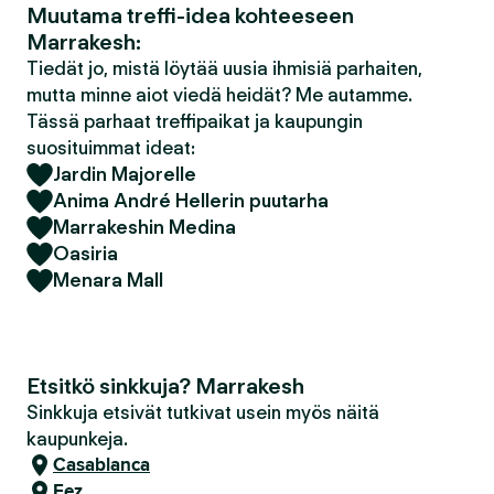
Muutama treffi-idea kohteeseen
Marrakesh:
Tiedät jo, mistä löytää uusia ihmisiä parhaiten,
mutta minne aiot viedä heidät? Me autamme.
Tässä parhaat treffipaikat ja kaupungin
suosituimmat ideat:
Jardin Majorelle
Anima André Hellerin puutarha
Marrakeshin Medina
Oasiria
Menara Mall
Etsitkö sinkkuja? Marrakesh
Sinkkuja etsivät tutkivat usein myös näitä
kaupunkeja.
Casablanca
Fez