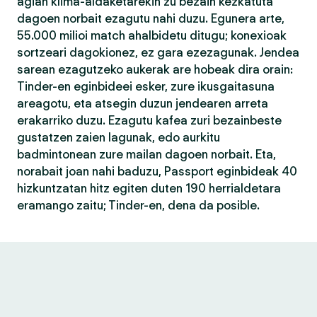
agian klima-aldaketarekin zu bezain kezkatuta
dagoen norbait ezagutu nahi duzu. Egunera arte,
55.000 milioi match ahalbidetu ditugu; konexioak
sortzeari dagokionez, ez gara ezezagunak. Jendea
sarean ezagutzeko aukerak are hobeak dira orain:
Tinder-en eginbideei esker, zure ikusgaitasuna
areagotu, eta atsegin duzun jendearen arreta
erakarriko duzu. Ezagutu kafea zuri bezainbeste
gustatzen zaien lagunak, edo aurkitu
badmintonean zure mailan dagoen norbait. Eta,
norabait joan nahi baduzu, Passport eginbideak 40
hizkuntzatan hitz egiten duten 190 herrialdetara
eramango zaitu; Tinder-en, dena da posible.