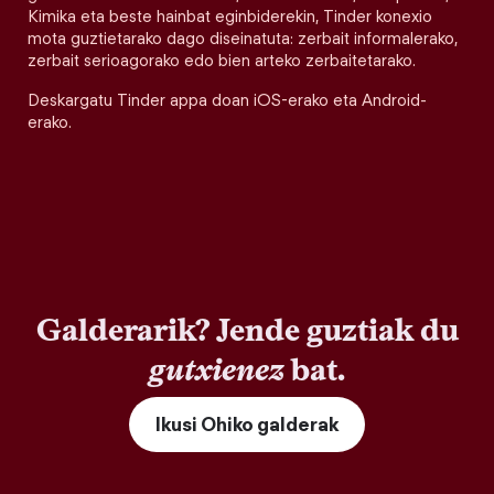
Kimika eta beste hainbat eginbiderekin, Tinder konexio
mota guztietarako dago diseinatuta: zerbait informalerako,
zerbait serioagorako edo bien arteko zerbaitetarako.
Deskargatu Tinder appa doan iOS-erako eta Android-
erako.
Galderarik? Jende guztiak du
gutxienez
bat.
Ikusi Ohiko galderak