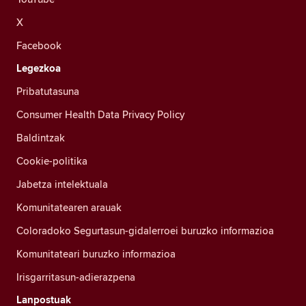
X
Facebook
Legezkoa
Pribatutasuna
Consumer Health Data Privacy Policy
Baldintzak
Cookie-politika
Jabetza intelektuala
Komunitatearen arauak
Coloradoko Segurtasun-gidalerroei buruzko informazioa
Komunitateari buruzko informazioa
Irisgarritasun-adierazpena
Lanpostuak