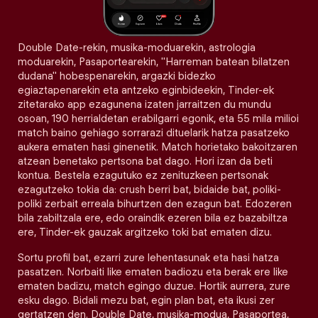
Double Date-rekin, musika-moduarekin, astrologia
moduarekin, Pasaportearekin, "Harreman batean bilatzen
dudana" hobespenarekin, argazki bidezko
egiaztapenarekin eta antzeko eginbideekin, Tinder-ek
zitetarako app ezagunena izaten jarraitzen du mundu
osoan, 190 herrialdetan erabilgarri egonik, eta 55 mila milioi
match baino gehiago sorrarazi dituelarik hatza pasatzeko
aukera ematen hasi ginenetik. Match horietako bakoitzaren
atzean benetako pertsona bat dago. Hori izan da beti
kontua. Bestela ezagutuko ez zenituzkeen pertsonak
ezagutzeko tokia da: crush berri bat, bidaide bat, poliki-
poliki zerbait erreala bihurtzen den ezagun bat. Edozeren
bila zabiltzala ere, edo oraindik ezeren bila ez bazabiltza
ere, Tinder-ek gauzak argitzeko toki bat ematen dizu.
Sortu profil bat, ezarri zure lehentasunak eta hasi hatza
pasatzen. Norbaiti like ematen badiozu eta berak ere like
ematen badizu, match egingo duzue. Hortik aurrera, zure
esku dago. Bidali mezu bat, egin plan bat, eta ikusi zer
gertatzen den. Double Date, musika-modua, Pasaportea,