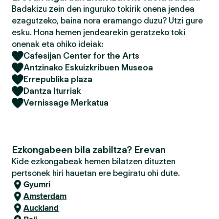
Badakizu zein den inguruko tokirik onena jendea
ezagutzeko, baina nora eramango duzu? Utzi gure
esku. Hona hemen jendearekin geratzeko toki
onenak eta ohiko ideiak:
Cafesijan Center for the Arts
Antzinako Eskuizkribuen Museoa
Errepublika plaza
Dantza Iturriak
Vernissage Merkatua
Ezkongabeen bila zabiltza? Erevan
Kide ezkongabeak hemen bilatzen dituzten
pertsonek hiri hauetan ere begiratu ohi dute.
Gyumri
Amsterdam
Auckland