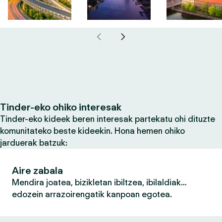
Tinder-eko ohiko interesak
Tinder-eko kideek beren interesak partekatu ohi dituzte
komunitateko beste kideekin. Hona hemen ohiko
jarduerak batzuk:
Aire zabala
Mendira joatea, bizikletan ibiltzea, ibilaldiak…
edozein arrazoirengatik kanpoan egotea.