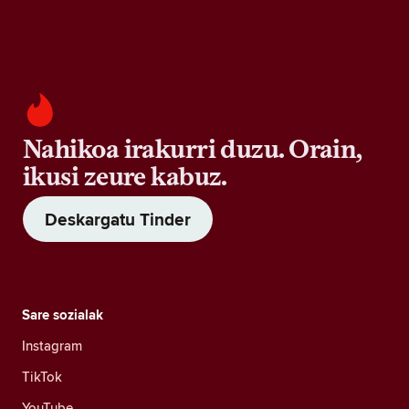
Nahikoa irakurri duzu. Orain,
ikusi zeure kabuz.
Deskargatu Tinder
Sare sozialak
Instagram
TikTok
YouTube