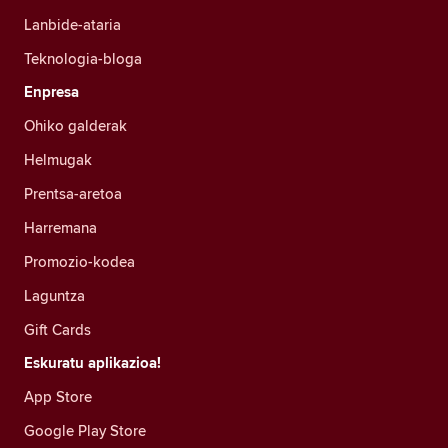
Lanbide-ataria
Teknologia-bloga
Enpresa
Ohiko galderak
Helmugak
Prentsa-aretoa
Harremana
Promozio-kodea
Laguntza
Gift Cards
Eskuratu aplikazioa!
App Store
Google Play Store