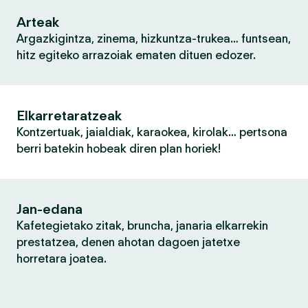
Arteak
Argazkigintza, zinema, hizkuntza-trukea… funtsean,
hitz egiteko arrazoiak ematen dituen edozer.
Elkarretaratzeak
Kontzertuak, jaialdiak, karaokea, kirolak… pertsona
berri batekin hobeak diren plan horiek!
Jan-edana
Kafetegietako zitak, bruncha, janaria elkarrekin
prestatzea, denen ahotan dagoen jatetxe
horretara joatea.