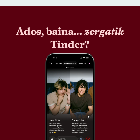
Ados, baina…
zergatik
Tinder?