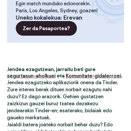
Egin match munduko edonorekin.
Paris, Los Angeles, Sydney, goazen!
Uneko kokalekua
:
Erevan
Zer da Pasaportea?
Jendea ezagutzean, jarraitu beti gure
segurtasun-aholkuei
eta
Komunitate-gidalerroei
.
Jendea ezagutzeko aplikaziorik onena da Tinder.
Zure interes berak dituen norbait ezagutu nahi
duzu? Ez dago arazorik. Gehien gustatzen
zaizkizun gauzei buruz txatea dezakezu
jendearekin Tinder-en; esaterako, bidaiak edo
gaueko merkatuak.
Jaialdi batera joateko norbait behar duzu? Edo