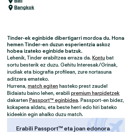
Bali
Bangkok
Tinder-ek eginbide dibertigarri mordoa du. Hona
hemen Tinder-en duzun esperientzia askoz
hobea izateko eginbide batzuk.
Lehenik, Tinder erabiltzea erraza da.
Kontu
bat
sortu besterik ez duzu. Gehitu Interesak/Grinak,
irudiak eta biografia profilean, zure nortasuna
aditzera emateko.
Hurrena,
match egiten
hasteko prest zaude!
Bidaiatu baino lehen, erabili
premium harpidetzek
dakarten
Passport™ eginbidea
. Passport-en bidez,
kokapena aldatu, eta beste herri edo hiri bateko
kideekin egin ahalko duzu match.
Erabili Passport™ eta joan edonora