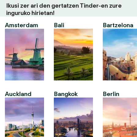
Ikusi zer ari den gertatzen Tinder-en zure
inguruko hirietan!
Amsterdam
Bali
Bartzelona
Auckland
Bangkok
Berlin