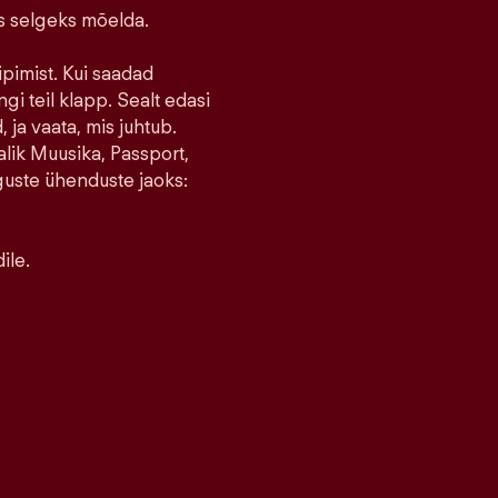
ks selgeks mõelda.
ipimist. Kui saadad
ngi teil klapp. Sealt edasi
 ja vaata, mis juhtub.
lik Muusika, Passport,
guste ühenduste jaoks:
ile.