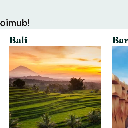
toimub!
Bali
Bar