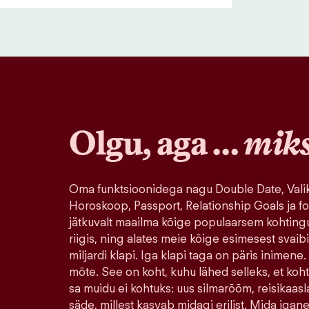
Olgu, aga …
mik
Oma funktsioonidega nagu Double Date, Valik
Horoskoop, Passport, Relationship Goals ja fo
jätkuvalt maailma kõige populaarsem kohting
riigis, ning alates meie kõige esimesest svaib
miljardi klapi. Iga klapi taga on päris inimene.
mõte. See on koht, kuhu lähed selleks, et koh
sa muidu ei kohtuks: uus silmarõõm, reisikaasla
säde, millest kasvab midagi erilist. Mida igane