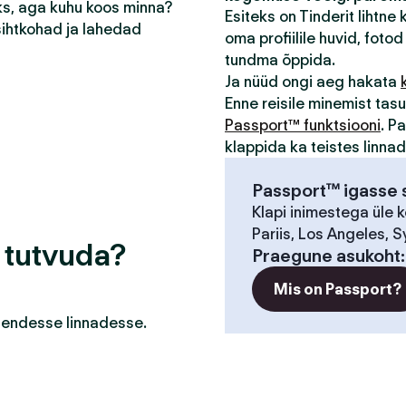
eks, aga kuhu koos minna?
Esiteks on Tinderit lihtne
sihtkohad ja lahedad
oma profiilile huvid, fotod 
tundma õppida.
Ja nüüd ongi aeg hakata
Enne reisile minemist ta
Passport™ funktsiooni
. P
klappida ka teistes linna
Passport™ igasse s
Klapi inimestega üle 
Pariis, Los Angeles, S
a tutvuda?
Praegune asukoht
Mis on Passport?
a nendesse linnadesse.