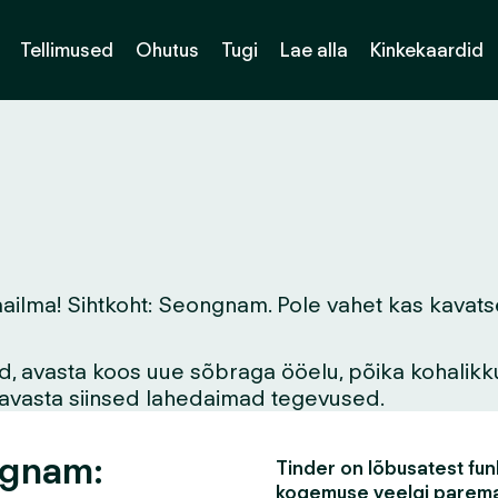
Tellimused
Ohutus
Tugi
Lae alla
Kinkekaardid
ma! Sihtkoht: Seongnam. Pole vahet kas kavatsed s
vid, avasta koos uue sõbraga ööelu, põika kohalikk
asavasta siinsed lahedaimad tegevused.
ngnam:
Tinder on lõbusatest funk
kogemuse veelgi parem