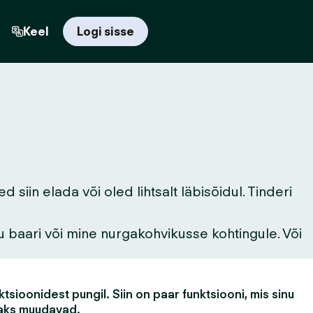
Keel
Logi sisse
iin elada või oled lihtsalt läbisõidul. Tinderi
u baari või mine nurgakohvikusse kohtingule. Või
tsioonidest pungil. Siin on paar funktsiooni, mis sinu
aks muudavad.