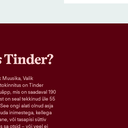
s
Tinder?
 Muusika, Valik
tokinnitus on Tinder
uäpp, mis on saadaval 190
ist on seal tekkinud üle 55
 See ongi alati olnud asja
tuda inimestega, kellega
ne, või tasapisi süttiv
s sa otsid – või veel ei