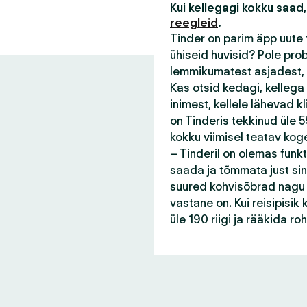
Kui kellegagi kokku saad,
reegleid
.
Tinder on parim äpp uute 
ühiseid huvisid? Pole pro
lemmikumatest asjadest, 
Kas otsid kedagi, kellega
inimest, kellele lähevad 
on Tinderis tekkinud üle 55
kokku viimisel teatav kog
– Tinderil on olemas funk
saada ja tõmmata just sin
suured kohvisõbrad nagu s
vastane on. Kui reisipisi
üle 190 riigi ja rääkida r