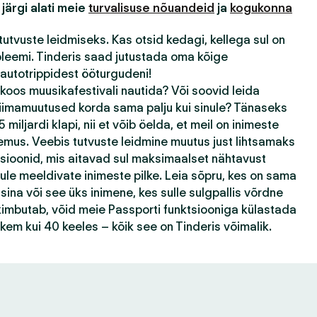
 järgi alati meie
turvalisuse nõuandeid
ja
kogukonna
tutvuste leidmiseks. Kas otsid kedagi, kellega sul on
bleemi. Tinderis saad jutustada oma kõige
autotrippidest ööturgudeni!
 koos muusikafestivali nautida? Või soovid leida
kliimamuutused korda sama palju kui sinule? Tänaseks
 miljardi klapi, nii et võib öelda, et meil on inimeste
emus. Veebis tutvuste leidmine muutus just lihtsamaks
tsioonid, mis aitavad sul maksimaalset nähtavust
ule meeldivate inimeste pilke. Leia sõpru, kes on sama
ina või see üks inimene, kes sulle sulgpallis võrdne
k kimbutab, võid meie Passporti funktsiooniga külastada
ohkem kui 40 keeles – kõik see on Tinderis võimalik.