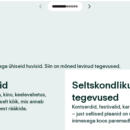
ega ühiseid huvisid. Siin on mõned levinud tegevused.
id
Seltskondlik
tegevused
, kino, keelevahetus,
selt kõik, mis annab
Kontserdid, festivalid, ka
lest rääkida.
– just sellised plaanid on
inimesega koos paremad