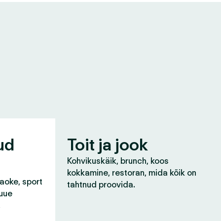
ud
Toit ja jook
Kohvikuskäik, brunch, koos
kokkamine, restoran, mida kõik on
raoke, sport
tahtnud proovida.
 uue
!