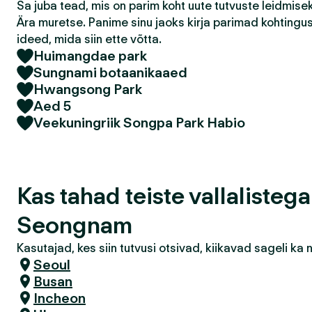
Sa juba tead, mis on parim koht uute tutvuste leidmis
Ära muretse. Panime sinu jaoks kirja parimad kohtingu
ideed, mida siin ette võtta.
Huimangdae park
Sungnami botaanikaaed
Hwangsong Park
Aed 5
Veekuningriik Songpa Park Habio
Kas tahad teiste vallalisteg
Seongnam
Kasutajad, kes siin tutvusi otsivad, kiikavad sageli k
Seoul
Busan
Incheon