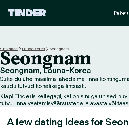
T
Pakett
i
n
d
e
r
i
Sihtkohad
Lõuna-Korea
Seongnam
Seongnam
a
v
a
Seongnam, Lõuna-Korea
l
Sukeldu ühe maailma lahedaima linna kohtingumaail
e
h
kaudu tutvud kohalikega lihtsasti.
t
Klapi Tinderis kellegagi, kel on sinuga ühised hu
tutvu linna vaatamisväärsustega ja avasta või ta
A few dating ideas for Seo