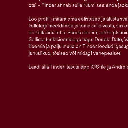
otsi – Tinder annab sulle ruumi see enda jao
Loo profiil, määra oma eelistused ja alusta sva
kellelegi meeldimise ja tema sulle vastu, siis o
on kõik sinu teha. Saada sõnum, tehke plaanid,
Selliste funktsioonidega nagu Double Date, Va
Keemia ja palju muud on Tinder loodud igasu
juhuslikud, tõsised või midagi vahepealset.
Laadi alla Tinderi tasuta äpp iOS-ile ja Android