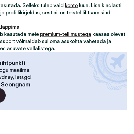
 kasutada. Selleks tuleb vaid
konto
luua. Lisa kindlasti
ja profiilikirjeldus, sest nii on teistel lihtsam sind
klappima
!
sub kasutada meie
premium-tellimustega
kaasas olevat
assport võimaldab sul oma asukohta vahetada ja
des asuvate vallalistega.
ihtpunkti
kogu maailma.
ydney, letsgo!
:
Seongnam