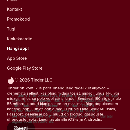
Kontakt
Promokood
Tugi
Kinkekaardid
Hangi äpp!
App Store
Google Play Store
© 2026 Tinder LLC
Tinder on koht, kus päris ühendused tegelikult algavad –
olenemata sellest, kas otsid midagi tõsist, midagi juhuslikku või
Hindame sinu privaatsust. Kasutame koos oma partneritega
midagi, milles sa pole veel päris kindel. Saadaval 190 riigis ja üle
träkkereid, mis aitavad mõõta veebisaidi külastajaskonda,
55 miljardi loodud klapiga: see on maailma kõige populaarsem
kohandada sulle reklaame ja arendada Tinderi
kohtinguäpp. Funktsioonid nagu Double Date, Valik Muusika,
turundustegevusi.
Rohkem infot meie küpsiste ja
Passport, Keemia ja palju muud on loodud igasuguste
teenusepakkujate kohta.
Nõusolekut on võimalik igal ajal
ühenduste jaoks. Laadi tasuta alla iOS-is ja Androidis.
tagasi võtta seadete alt.
eesti