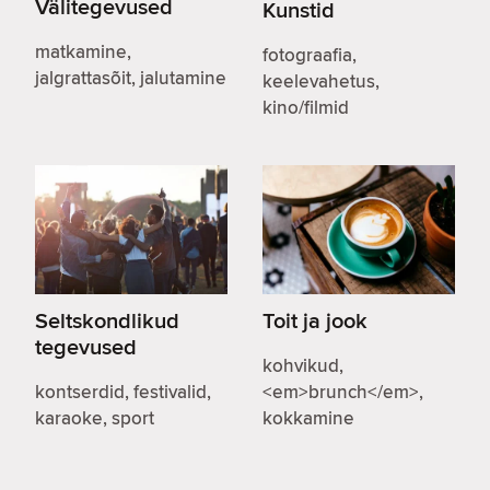
Välitegevused
Kunstid
matkamine,
fotograafia,
jalgrattasõit, jalutamine
keelevahetus,
kino/filmid
Seltskondlikud
Toit ja jook
tegevused
kohvikud,
kontserdid, festivalid,
<em>brunch</em>,
karaoke, sport
kokkamine