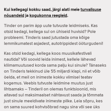
Kui kellegagi kokku saad, järgi alati meie
turvalisuse
nõuandeid
ja
kogukonna reegleid
.
Tinder on parim äpp uute tutvuste leidmiseks. Kas
otsid kedagi, kellega sul on ühiseid huvisid? Pole
probleemi. Tinderis saad jutustada oma kõige
lemmikumatest asjadest, autotrippidest ööturgudeni!
Kas otsid kedagi, kellega koos muusikafestivali
nautida? Või soovid leida inimest, kellele lähevad
kliimamuutused korda sama palju kui sinule? Tänaseks
on Tinderis tekkinud üle 55 miljardi klapi, nii et võib
öelda, et meil on inimeste kokku viimisel teatav
kogemus. Veebis tutvuste leidmine muutus just
lihtsamaks – Tinderil on olemas funktsioonid, mis
aitavad sul maksimaalset nähtavust saada ja tõmmata
just sinule meeldivate inimeste pilke. Leia sõpru, kes
on sama suured kohvisõbrad nagu sina või see üks