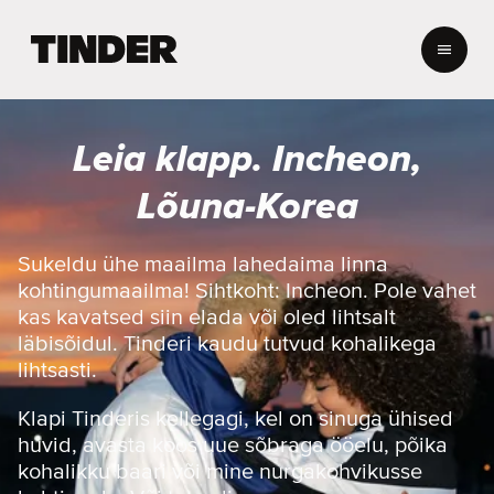
T
i
n
d
e
Leia klapp. Incheon,
r
i
Lõuna-Korea
a
v
a
Sukeldu ühe maailma lahedaima linna
l
kohtingumaailma! Sihtkoht: Incheon. Pole vahet
e
kas kavatsed siin elada või oled lihtsalt
h
läbisõidul. Tinderi kaudu tutvud kohalikega
t
lihtsasti.
Klapi Tinderis kellegagi, kel on sinuga ühised
huvid, avasta koos uue sõbraga ööelu, põika
kohalikku baari või mine nurgakohvikusse