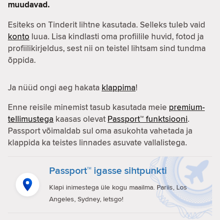
muudavad.
Esiteks on Tinderit lihtne kasutada. Selleks tuleb vaid
konto
luua. Lisa kindlasti oma profiilile huvid, fotod ja
profiilikirjeldus, sest nii on teistel lihtsam sind tundma
õppida.
Ja nüüd ongi aeg hakata
klappima
!
Enne reisile minemist tasub kasutada meie
premium-
tellimustega
kaasas olevat
Passport™ funktsiooni
.
Passport võimaldab sul oma asukohta vahetada ja
klappida ka teistes linnades asuvate vallalistega.
Passport™ igasse sihtpunkti
Klapi inimestega üle kogu maailma. Pariis, Los
Angeles, Sydney, letsgo!