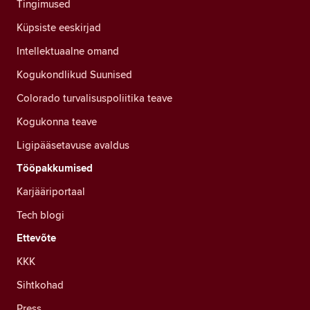
Tingimused
Küpsiste eeskirjad
Intellektuaalne omand
Kogukondlikud Suunised
Colorado turvalisuspoliitika teave
Kogukonna teave
Ligipääsetavuse avaldus
Tööpakkumised
Karjääriportaal
Tech blogi
Ettevõte
KKK
Sihtkohad
Press