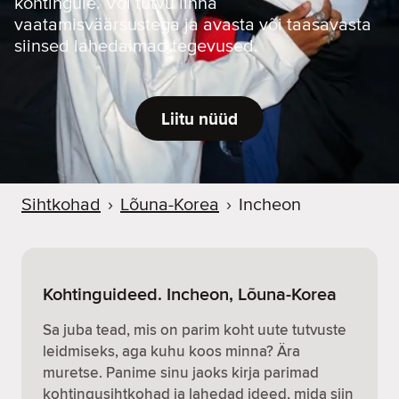
kohtingule. Või tutvu linna
vaatamisväärsustega ja avasta või taasavasta
siinsed lahedaimad tegevused.
Liitu nüüd
Sihtkohad
›
Lõuna-Korea
›
Incheon
Kohtinguideed. Incheon, Lõuna-Korea
Sa juba tead, mis on parim koht uute tutvuste
leidmiseks, aga kuhu koos minna? Ära
muretse. Panime sinu jaoks kirja parimad
kohtingusihtkohad ja lahedad ideed, mida siin