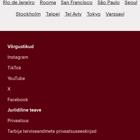
Rio de Janeiro
Rooma
San Francisco
São Paulo
Seoul
Stockholm
Taipei
Tel Aviv
Tokyo
Varssavi
Võrgustikud
Instagram
TikTok
YouTube
X
Facebook
Juriidiline teave
Privaatsus
Tarbija terviseandmete privaatsuseeskirjad