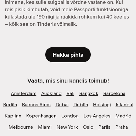
inimene, kes sulle sulgpallis võrdne vastane on. Kui
reisipisik kimbutab, võid meie Passporti funktsiooniga
külastada üle 190 riigi ja rääkida rohkem kui 40 keeles
– kõik see on Tinderis võimalik.
Hakka pihta
Vaata, mis sinu kandis toimub!
Amsterdam
Auckland
Bali
Bangkok
Barcelona
Berliin
Buenos Aires
Dubai
Dublin
Helsingi
Istanbul
Kaplinn
Kopenhaagen
London
Los Angeles
Madrid
Melbourne
Miami
New York
Oslo
Pariis
Praha