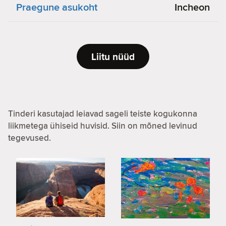
Praegune asukoht
Incheon
Liitu nüüd
Tinderi kasutajad leiavad sageli teiste kogukonna
liikmetega ühiseid huvisid. Siin on mõned levinud
tegevused.