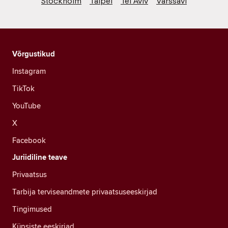
Stockholm
Taipei
Tel Aviv
Varssavi
Võrgustikud
Instagram
TikTok
YouTube
X
Facebook
Juriidiline teave
Privaatsus
Tarbija terviseandmete privaatsuseeskirjad
Tingimused
Küpsiste eeskirjad