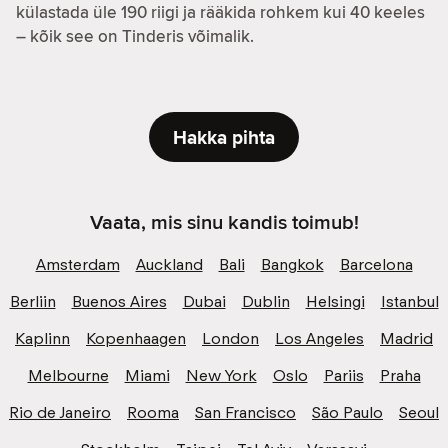
külastada üle 190 riigi ja rääkida rohkem kui 40 keeles
– kõik see on Tinderis võimalik.
Hakka pihta
Vaata, mis sinu kandis toimub!
Amsterdam
Auckland
Bali
Bangkok
Barcelona
Berliin
Buenos Aires
Dubai
Dublin
Helsingi
Istanbul
Kaplinn
Kopenhaagen
London
Los Angeles
Madrid
Melbourne
Miami
New York
Oslo
Pariis
Praha
Rio de Janeiro
Rooma
San Francisco
São Paulo
Seoul