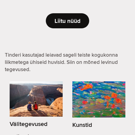
Liitu nüüd
Tinderi kasutajad leiavad sageli teiste kogukonna
liikmetega ühiseid huvisid. Siin on mõned levinud
tegevused.
Välitegevused
Kunstid