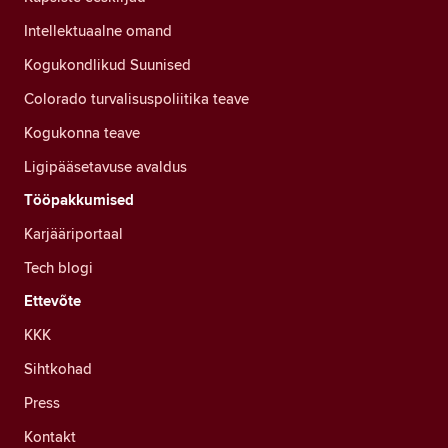
Intellektuaalne omand
Kogukondlikud Suunised
Colorado turvalisuspoliitika teave
Kogukonna teave
Ligipääsetavuse avaldus
Tööpakkumised
Karjääriportaal
Tech blogi
Ettevõte
KKK
Sihtkohad
Press
Kontakt