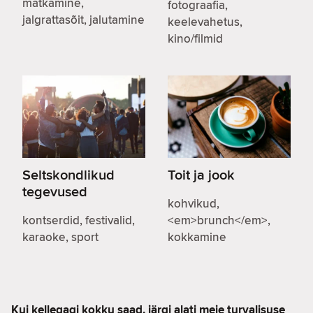
matkamine,
fotograafia,
jalgrattasõit, jalutamine
keelevahetus,
kino/filmid
Seltskondlikud
Toit ja jook
tegevused
kohvikud,
kontserdid, festivalid,
<em>brunch</em>,
karaoke, sport
kokkamine
Kui kellegagi kokku saad, järgi alati meie
turvalisuse