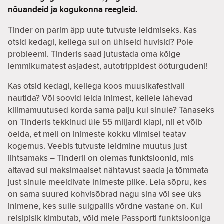
nõuandeid
ja
kogukonna reegleid
.
Tinder on parim äpp uute tutvuste leidmiseks. Kas
otsid kedagi, kellega sul on ühiseid huvisid? Pole
probleemi. Tinderis saad jutustada oma kõige
lemmikumatest asjadest, autotrippidest ööturgudeni!
Kas otsid kedagi, kellega koos muusikafestivali
nautida? Või soovid leida inimest, kellele lähevad
kliimamuutused korda sama palju kui sinule? Tänaseks
on Tinderis tekkinud üle 55 miljardi klapi, nii et võib
öelda, et meil on inimeste kokku viimisel teatav
kogemus. Veebis tutvuste leidmine muutus just
lihtsamaks – Tinderil on olemas funktsioonid, mis
aitavad sul maksimaalset nähtavust saada ja tõmmata
just sinule meeldivate inimeste pilke. Leia sõpru, kes
on sama suured kohvisõbrad nagu sina või see üks
inimene, kes sulle sulgpallis võrdne vastane on. Kui
reisipisik kimbutab, võid meie Passporti funktsiooniga