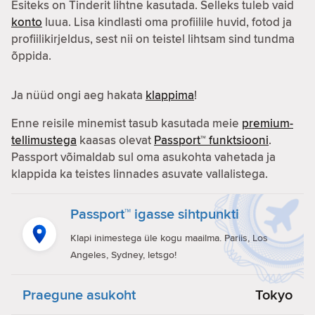
Esiteks on Tinderit lihtne kasutada. Selleks tuleb vaid
konto
luua. Lisa kindlasti oma profiilile huvid, fotod ja
profiilikirjeldus, sest nii on teistel lihtsam sind tundma
õppida.
Ja nüüd ongi aeg hakata
klappima
!
Enne reisile minemist tasub kasutada meie
premium-
tellimustega
kaasas olevat
Passport™ funktsiooni
.
Passport võimaldab sul oma asukohta vahetada ja
klappida ka teistes linnades asuvate vallalistega.
Passport™ igasse sihtpunkti
Klapi inimestega üle kogu maailma. Pariis, Los
Angeles, Sydney, letsgo!
Praegune asukoht
Tokyo