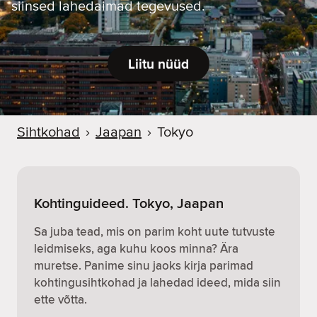
siinsed lahedaimad tegevused.
Liitu nüüd
Sihtkohad
›
Jaapan
›
Tokyo
Kohtinguideed. Tokyo, Jaapan
Sa juba tead, mis on parim koht uute tutvuste
leidmiseks, aga kuhu koos minna? Ära
muretse. Panime sinu jaoks kirja parimad
kohtingusihtkohad ja lahedad ideed, mida siin
ette võtta.