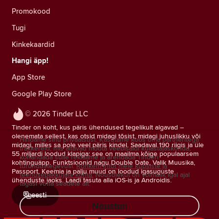
Promokood
Tugi
Kinkekaardid
Hangi äpp!
App Store
Google Play Store
© 2026 Tinder LLC
Tinder on koht, kus päris ühendused tegelikult algavad –
olenemata sellest, kas otsid midagi tõsist, midagi juhuslikku või
Hindame sinu privaatsust. Kasutame koos oma partneritega
midagi, milles sa pole veel päris kindel. Saadaval 190 riigis ja üle
träkkereid, mis aitavad mõõta veebisaidi külastajaskonda,
55 miljardi loodud klapiga: see on maailma kõige populaarsem
kohandada sulle reklaame ja arendada Tinderi
kohtinguäpp. Funktsioonid nagu Double Date, Valik Muusika,
turundustegevusi.
Rohkem infot meie küpsiste ja
Passport, Keemia ja palju muud on loodud igasuguste
teenusepakkujate kohta.
Nõusolekut on võimalik igal ajal
ühenduste jaoks. Laadi tasuta alla iOS-is ja Androidis.
tagasi võtta seadete alt.
eesti
Nõustun