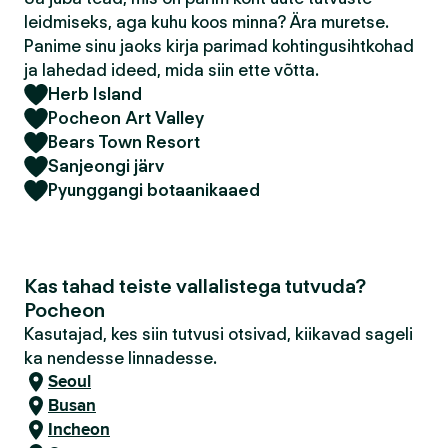
leidmiseks, aga kuhu koos minna? Ära muretse.
Panime sinu jaoks kirja parimad kohtingusihtkohad
ja lahedad ideed, mida siin ette võtta.
Herb Island
Pocheon Art Valley
Bears Town Resort
Sanjeongi järv
Pyunggangi botaanikaaed
Kas tahad teiste vallalistega tutvuda?
Pocheon
Kasutajad, kes siin tutvusi otsivad, kiikavad sageli
ka nendesse linnadesse.
Seoul
Busan
Incheon