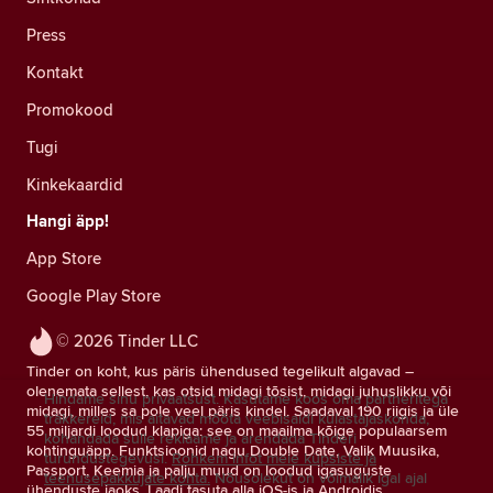
Press
Kontakt
Promokood
Tugi
Kinkekaardid
Hangi äpp!
App Store
Google Play Store
© 2026 Tinder LLC
Tinder on koht, kus päris ühendused tegelikult algavad –
olenemata sellest, kas otsid midagi tõsist, midagi juhuslikku või
Hindame sinu privaatsust. Kasutame koos oma partneritega
midagi, milles sa pole veel päris kindel. Saadaval 190 riigis ja üle
träkkereid, mis aitavad mõõta veebisaidi külastajaskonda,
55 miljardi loodud klapiga: see on maailma kõige populaarsem
kohandada sulle reklaame ja arendada Tinderi
kohtinguäpp. Funktsioonid nagu Double Date, Valik Muusika,
turundustegevusi.
Rohkem infot meie küpsiste ja
Passport, Keemia ja palju muud on loodud igasuguste
teenusepakkujate kohta.
Nõusolekut on võimalik igal ajal
ühenduste jaoks. Laadi tasuta alla iOS-is ja Androidis.