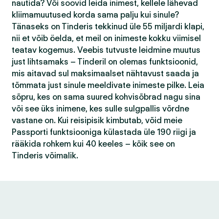
nautida? Või soovid leida inimest, kellele lähevad
kliimamuutused korda sama palju kui sinule?
Tänaseks on Tinderis tekkinud üle 55 miljardi klapi,
nii et võib öelda, et meil on inimeste kokku viimisel
teatav kogemus. Veebis tutvuste leidmine muutus
just lihtsamaks – Tinderil on olemas funktsioonid,
mis aitavad sul maksimaalset nähtavust saada ja
tõmmata just sinule meeldivate inimeste pilke. Leia
sõpru, kes on sama suured kohvisõbrad nagu sina
või see üks inimene, kes sulle sulgpallis võrdne
vastane on. Kui reisipisik kimbutab, võid meie
Passporti funktsiooniga külastada üle 190 riigi ja
rääkida rohkem kui 40 keeles – kõik see on
Tinderis võimalik.