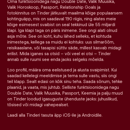
Oma funktsioonidega nagu Double Date, Valik Muusika,
Valik Horoskoop, Passport, Relationship Goals ja
fotokinnitus on Tinder jätkuvalt maailma kõige populaarsem
kohtinguäpp, mis on saadaval 190 riigis, ning alates meie
kõige esimesest svaibist on seal tekkinud üle 55 miljardi
klapi. Iga klapi taga on päris inimene. See ongi alati olnud
asja mõte. See on koht, kuhu lähed selleks, et kohtuda
inimestega, kellega sa muidu ei kohtuks: uus silmarõõm,
reisikaaslane, või tasapisi süttiv säde, millest kasvab midagi
erilist. Mida iganes sa otsid – või veel ei otsi – Tinder
annab sulle ruumi see enda jaoks selgeks mõelda.
Loo profiil, määra oma eelistused ja alusta svaipimist. Kui
saadad kellelegi meeldimise ja tema sulle vastu, siis ongi
teil klapp. Sealt edasi on kõik sinu teha. Saada sõnum, tehke
plaanid, ja vaata, mis juhtub. Selliste funktsioonidega nagu
Double Date, Valik Muusika, Passport, Keemia ja palju muud
on Tinder loodud igasuguste ühenduste jaoks: juhuslikud,
tõsised või midagi vahepealset.
Laadi alla Tinderi tasuta äpp iOS-ile ja Androidile.