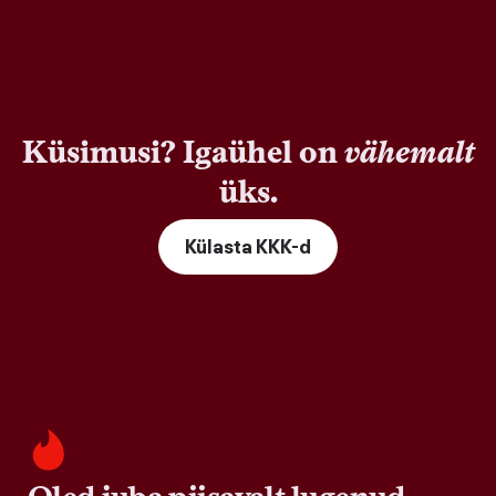
Küsimusi? Igaühel on
vähemalt
üks.
Külasta KKK-d