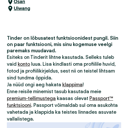
Osan
Uiwang
Tinder on lõbusatest funktsioonidest pungil. Siin
on paar funktsiooni, mis sinu kogemuse veelgi
paremaks muudavad.
Esiteks on Tinderit lihtne kasutada. Selleks tuleb
vaid
konto
luua. Lisa kindlasti oma profiilile huvid,
fotod ja profiilikirjeldus, sest nii on teistel lihtsam
sind tundma õppida.
Ja nüüd ongi aeg hakata
klappima
!
Enne reisile minemist tasub kasutada meie
premium-tellimustega
kaasas olevat
Passport™
funktsiooni
. Passport võimaldab sul oma asukohta
vahetada ja klappida ka teistes linnades asuvate
vallalistega.