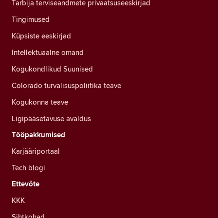
Tarbija terviseandmete privaatsuseeskirjad
Tingimused
Küpsiste eeskirjad
Intellektuaalne omand
Kogukondlikud Suunised
Colorado turvalisuspoliitika teave
Kogukonna teave
Ligipääsetavuse avaldus
Tööpakkumised
Karjääriportaal
Tech blogi
Ettevõte
KKK
Sihtkohad