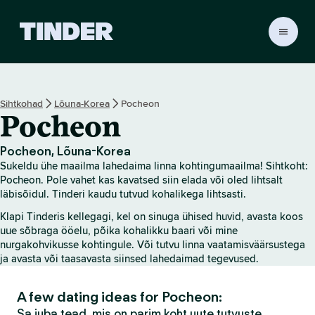
T
i
n
d
e
Sihtkohad
Lõuna-Korea
Pocheon
r
Pocheon
i
a
v
Pocheon, Lõuna-Korea
a
Sukeldu ühe maailma lahedaima linna kohtingumaailma! Sihtkoht:
l
Pocheon. Pole vahet kas kavatsed siin elada või oled lihtsalt
e
läbisõidul. Tinderi kaudu tutvud kohalikega lihtsasti.
h
Klapi Tinderis kellegagi, kel on sinuga ühised huvid, avasta koos
t
uue sõbraga ööelu, põika kohalikku baari või mine
nurgakohvikusse kohtingule. Või tutvu linna vaatamisväärsustega
ja avasta või taasavasta siinsed lahedaimad tegevused.
A few dating ideas for Pocheon:
Sa juba tead, mis on parim koht uute tutvuste