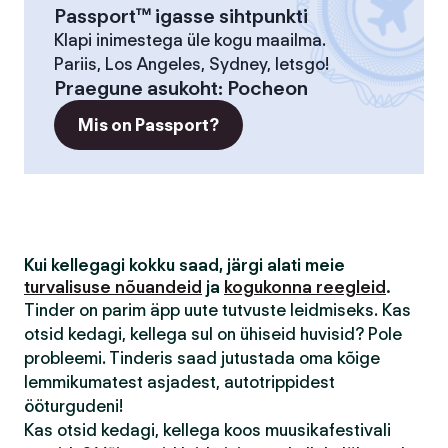
Passport™ igasse sihtpunkti
Klapi inimestega üle kogu maailma.
Pariis, Los Angeles, Sydney, letsgo!
Praegune asukoht
:
Pocheon
Mis on Passport?
Kui kellegagi kokku saad, järgi alati meie
turvalisuse nõuandeid
ja
kogukonna reegleid
.
Tinder on parim äpp uute tutvuste leidmiseks. Kas
otsid kedagi, kellega sul on ühiseid huvisid? Pole
probleemi. Tinderis saad jutustada oma kõige
lemmikumatest asjadest, autotrippidest
ööturgudeni!
Kas otsid kedagi, kellega koos muusikafestivali