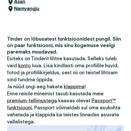
Asan
Namyangju
Tinder on lõbusatest funktsioonidest pungil. Siin
on paar funktsiooni, mis sinu kogemuse veelgi
paremaks muudavad.
Esiteks on Tinderit lihtne kasutada. Selleks tuleb
vaid
konto
luua. Lisa kindlasti oma profiilile huvid,
fotod ja profiilikirjeldus, sest nii on teistel lihtsam
sind tundma õppida.
Ja nüüd ongi aeg hakata
klappima
!
Enne reisile minemist tasub kasutada meie
premium-tellimustega
kaasas olevat
Passport™
funktsiooni
. Passport võimaldab sul oma asukohta
vahetada ja klappida ka teistes linnades asuvate
vallalistega.