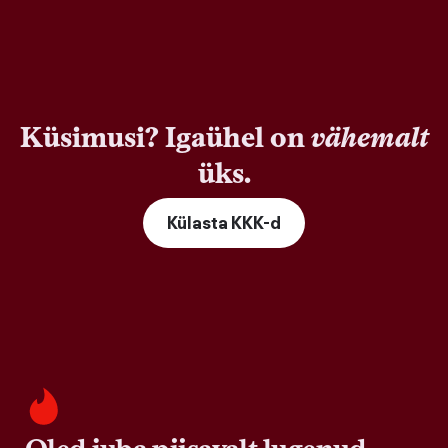
Küsimusi? Igaühel on
vähemalt
üks.
Külasta KKK-d