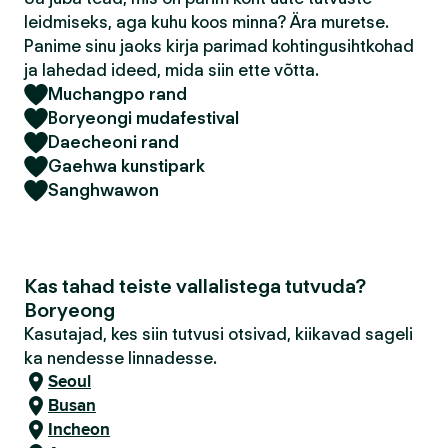
leidmiseks, aga kuhu koos minna? Ära muretse.
Panime sinu jaoks kirja parimad kohtingusihtkohad
ja lahedad ideed, mida siin ette võtta.
Muchangpo rand
Boryeongi mudafestival
Daecheoni rand
Gaehwa kunstipark
Sanghwawon
Kas tahad teiste vallalistega tutvuda?
Boryeong
Kasutajad, kes siin tutvusi otsivad, kiikavad sageli
ka nendesse linnadesse.
Seoul
Busan
Incheon