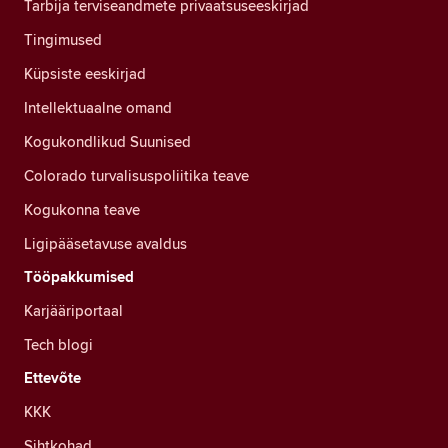
Tarbija terviseandmete privaatsuseeskirjad
Tingimused
Küpsiste eeskirjad
Intellektuaalne omand
Kogukondlikud Suunised
Colorado turvalisuspoliitika teave
Kogukonna teave
Ligipääsetavuse avaldus
Tööpakkumised
Karjääriportaal
Tech blogi
Ettevõte
KKK
Sihtkohad