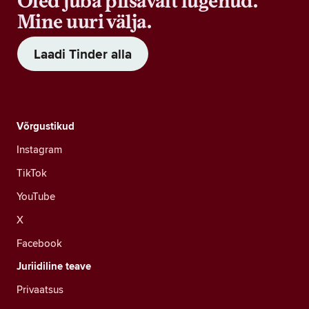
Oled juba piisavalt lugenud.
Mine uuri välja.
Laadi Tinder alla
Võrgustikud
Instagram
TikTok
YouTube
X
Facebook
Juriidiline teave
Privaatsus