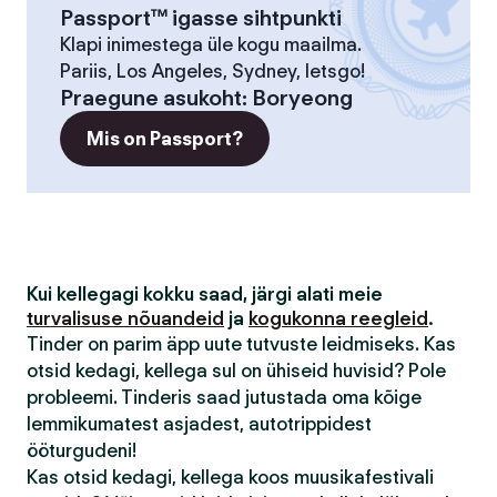
Passport™ igasse sihtpunkti
Klapi inimestega üle kogu maailma.
Pariis, Los Angeles, Sydney, letsgo!
Praegune asukoht
:
Boryeong
Mis on Passport?
Kui kellegagi kokku saad, järgi alati meie
turvalisuse nõuandeid
ja
kogukonna reegleid
.
Tinder on parim äpp uute tutvuste leidmiseks. Kas
otsid kedagi, kellega sul on ühiseid huvisid? Pole
probleemi. Tinderis saad jutustada oma kõige
lemmikumatest asjadest, autotrippidest
ööturgudeni!
Kas otsid kedagi, kellega koos muusikafestivali