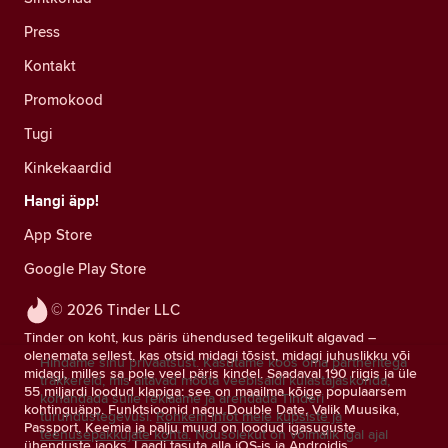
Press
Kontakt
Promokood
Tugi
Kinkekaardid
Hangi äpp!
App Store
Google Play Store
© 2026 Tinder LLC
Tinder on koht, kus päris ühendused tegelikult algavad –
olenemata sellest, kas otsid midagi tõsist, midagi juhuslikku või
Hindame sinu privaatsust. Kasutame koos oma partneritega
midagi, milles sa pole veel päris kindel. Saadaval 190 riigis ja üle
träkkereid, mis aitavad mõõta veebisaidi külastajaskonda,
55 miljardi loodud klapiga: see on maailma kõige populaarsem
kohandada sulle reklaame ja arendada Tinderi
kohtinguäpp. Funktsioonid nagu Double Date, Valik Muusika,
turundustegevusi.
Rohkem infot meie küpsiste ja
Passport, Keemia ja palju muud on loodud igasuguste
teenusepakkujate kohta.
Nõusolekut on võimalik igal ajal
ühenduste jaoks. Laadi tasuta alla iOS-is ja Androidis.