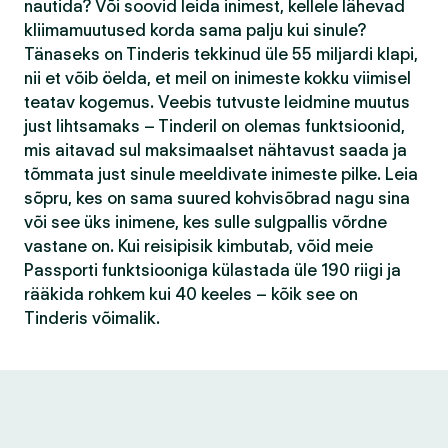
nautida? Või soovid leida inimest, kellele lähevad
kliimamuutused korda sama palju kui sinule?
Tänaseks on Tinderis tekkinud üle 55 miljardi klapi,
nii et võib öelda, et meil on inimeste kokku viimisel
teatav kogemus. Veebis tutvuste leidmine muutus
just lihtsamaks – Tinderil on olemas funktsioonid,
mis aitavad sul maksimaalset nähtavust saada ja
tõmmata just sinule meeldivate inimeste pilke. Leia
sõpru, kes on sama suured kohvisõbrad nagu sina
või see üks inimene, kes sulle sulgpallis võrdne
vastane on. Kui reisipisik kimbutab, võid meie
Passporti funktsiooniga külastada üle 190 riigi ja
rääkida rohkem kui 40 keeles – kõik see on
Tinderis võimalik.