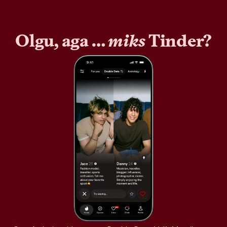
Olgu, aga …
miks
Tinder?