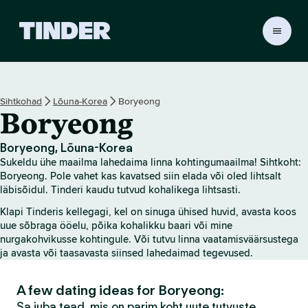
T
i
n
d
e
Sihtkohad
Lõuna-Korea
Boryeong
r
Boryeong
i
a
v
Boryeong, Lõuna-Korea
a
Sukeldu ühe maailma lahedaima linna kohtingumaailma! Sihtkoht:
l
Boryeong. Pole vahet kas kavatsed siin elada või oled lihtsalt
e
läbisõidul. Tinderi kaudu tutvud kohalikega lihtsasti.
h
Klapi Tinderis kellegagi, kel on sinuga ühised huvid, avasta koos
t
uue sõbraga ööelu, põika kohalikku baari või mine
nurgakohvikusse kohtingule. Või tutvu linna vaatamisväärsustega
ja avasta või taasavasta siinsed lahedaimad tegevused.
A few dating ideas for Boryeong:
Sa juba tead, mis on parim koht uute tutvuste