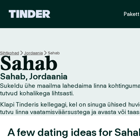
T
Pakett
i
n
d
e
r
i
Sihtkohad
Jordaania
Sahab
Sahab
a
v
a
Sahab, Jordaania
l
Sukeldu ühe maailma lahedaima linna kohtingumaail
e
h
tutvud kohalikega lihtsasti.
t
Klapi Tinderis kellegagi, kel on sinuga ühised hu
tutvu linna vaatamisväärsustega ja avasta või ta
A few dating ideas for Saha