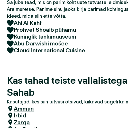
Sa juba tead, mis on parim koht uute tutvuste leidmis
Ära muretse. Panime sinu jaoks kirja parimad kohtingu
ideed, mida siin ette võtta.
Ahl Al Kahf
Prohvet Shoaib pühamu
Kuninglik tankimuuseum
Abu Darwishi mošee
Cloud International Cuisine
Kas tahad teiste vallalisteg
Sahab
Kasutajad, kes siin tutvusi otsivad, kiikavad sageli k
Amman
Irbid
Zarqa