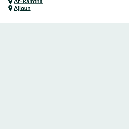
Ar-Ramtha
Ajloun