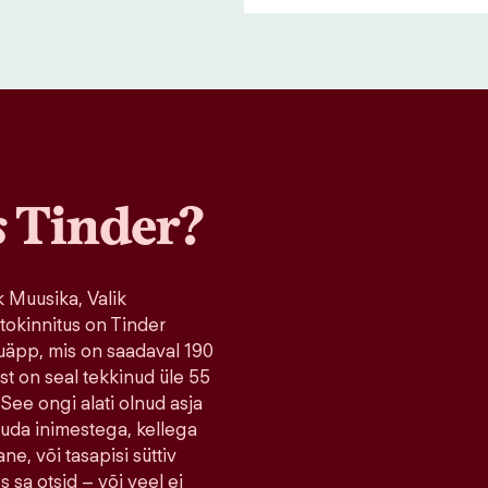
s
Tinder?
 Muusika, Valik
tokinnitus on Tinder
uäpp, mis on saadaval 190
ist on seal tekkinud üle 55
 See ongi alati olnud asja
tuda inimestega, kellega
ne, või tasapisi süttiv
s sa otsid – või veel ei