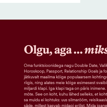
Olgu, aga …
mik
Oma funktsioonidega nagu Double Date, Valik
Horoskoop, Passport, Relationship Goals ja fo
jätkuvalt maailma kõige populaarsem kohting
riigis, ning alates meie kõige esimesest svaib
miljardi klapi. Iga klapi taga on päris inimene.
mõte. See on koht, kuhu lähed selleks, et koh
sa muidu ei kohtuks: uus silmarõõm, reisikaasla
säde, millest kasvab midagi erilist. Mida igane