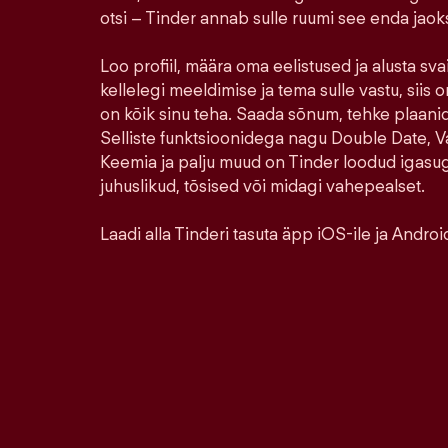
otsi – Tinder annab sulle ruumi see enda jao
Loo profiil, määra oma eelistused ja alusta sva
kellelegi meeldimise ja tema sulle vastu, siis o
on kõik sinu teha. Saada sõnum, tehke plaanid,
Selliste funktsioonidega nagu Double Date, Va
Keemia ja palju muud on Tinder loodud igasu
juhuslikud, tõsised või midagi vahepealset.
Laadi alla Tinderi tasuta äpp iOS-ile ja Android