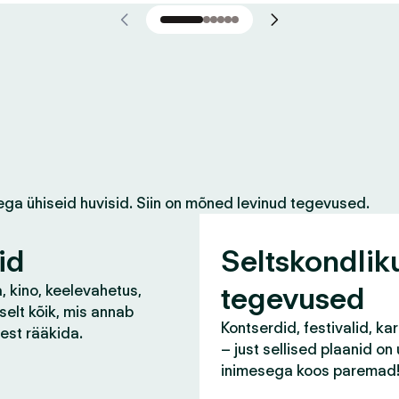
ega ühiseid huvisid. Siin on mõned levinud tegevused.
id
Seltskondlik
tegevused
, kino, keelevahetus,
selt kõik, mis annab
Kontserdid, festivalid, ka
lest rääkida.
– just sellised plaanid on
inimesega koos paremad