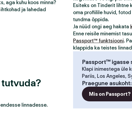
eks, aga kuhu koos minna?
Esiteks on Tinderit lihtne
sihtkohad ja lahedad
oma profiilile huvid, fotod 
tundma õppida.
Ja nüüd ongi aeg hakata
Enne reisile minemist ta
Passport™ funktsiooni
. P
klappida ka teistes linna
Passport™ igasse s
Klapi inimestega üle 
Pariis, Los Angeles, S
a tutvuda?
Praegune asukoht
Mis on Passport?
a nendesse linnadesse.