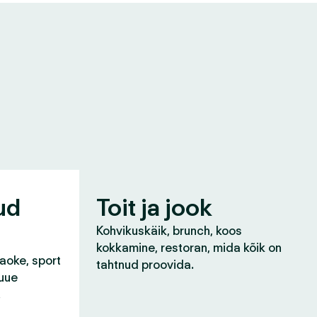
ud
Toit ja jook
Kohvikuskäik, brunch, koos
kokkamine, restoran, mida kõik on
raoke, sport
tahtnud proovida.
 uue
!