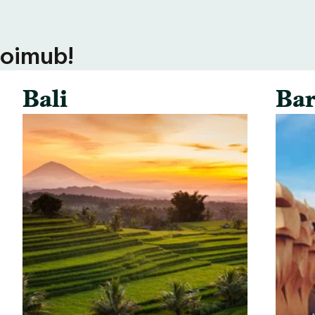
toimub!
Bali
Bar