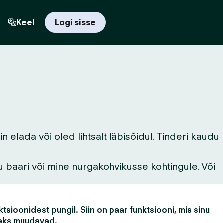
Keel
Logi sisse
elada või oled lihtsalt läbisõidul. Tinderi kaudu
u baari või mine nurgakohvikusse kohtingule. Või
tsioonidest pungil. Siin on paar funktsiooni, mis sinu
aks muudavad.