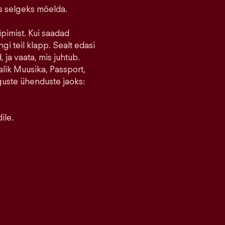
ks selgeks mõelda.
ipimist. Kui saadad
ngi teil klapp. Sealt edasi
 ja vaata, mis juhtub.
lik Muusika, Passport,
guste ühenduste jaoks:
ile.