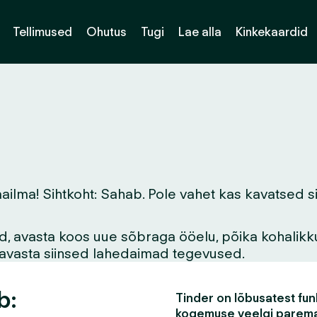
Tellimused
Ohutus
Tugi
Lae alla
Kinkekaardid
ma! Sihtkoht: Sahab. Pole vahet kas kavatsed siin 
vid, avasta koos uue sõbraga ööelu, põika kohalikk
asavasta siinsed lahedaimad tegevused.
b:
Tinder on lõbusatest funk
kogemuse veelgi parem