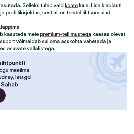
 kasutada. Selleks tuleb vaid
konto
luua. Lisa kindlasti
ja profiilikirjeldus, sest nii on teistel lihtsam sind
klappima
!
sub kasutada meie
premium-tellimustega
kaasas olevat
assport võimaldab sul oma asukohta vahetada ja
des asuvate vallalistega.
ihtpunkti
kogu maailma.
ydney, letsgo!
:
Sahab