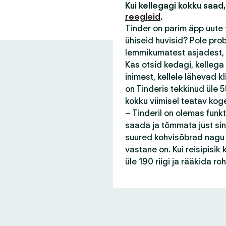
Kui kellegagi kokku saad,
reegleid
.
Tinder on parim äpp uute 
ühiseid huvisid? Pole pro
lemmikumatest asjadest, 
Kas otsid kedagi, kellega
inimest, kellele lähevad 
on Tinderis tekkinud üle 55
kokku viimisel teatav kog
– Tinderil on olemas funk
saada ja tõmmata just sin
suured kohvisõbrad nagu s
vastane on. Kui reisipisi
üle 190 riigi ja rääkida r