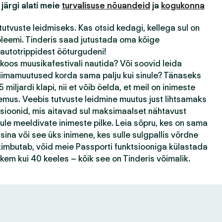
 järgi alati meie
turvalisuse nõuandeid
ja
kogukonna
tutvuste leidmiseks. Kas otsid kedagi, kellega sul on
bleemi. Tinderis saad jutustada oma kõige
autotrippidest ööturgudeni!
 koos muusikafestivali nautida? Või soovid leida
kliimamuutused korda sama palju kui sinule? Tänaseks
 miljardi klapi, nii et võib öelda, et meil on inimeste
emus. Veebis tutvuste leidmine muutus just lihtsamaks
tsioonid, mis aitavad sul maksimaalset nähtavust
ule meeldivate inimeste pilke. Leia sõpru, kes on sama
ina või see üks inimene, kes sulle sulgpallis võrdne
k kimbutab, võid meie Passporti funktsiooniga külastada
ohkem kui 40 keeles – kõik see on Tinderis võimalik.