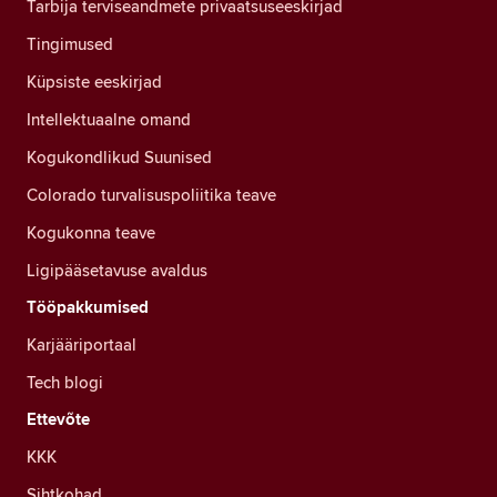
Tarbija terviseandmete privaatsuseeskirjad
Tingimused
Küpsiste eeskirjad
Intellektuaalne omand
Kogukondlikud Suunised
Colorado turvalisuspoliitika teave
Kogukonna teave
Ligipääsetavuse avaldus
Tööpakkumised
Karjääriportaal
Tech blogi
Ettevõte
KKK
Sihtkohad