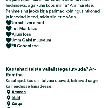
leidmiseks, aga kuhu koos minna? Ära muretse.
Panime sinu jaoks kirja parimad kohtingusihtkohad
ja lahedad ideed, mida siin ette võtta.
Jerashi varemed
Tell Mar Elias
Ajluni loss
Umm Qaisi muuseum
Eli Coheni tee
Kas tahad teiste vallalistega tutvuda? Ar-
Ramtha
Kasutajad, kes siin tutvusi otsivad, kiikavad sageli
ka nendesse linnadesse.
Amman
Irbid
Zarqa