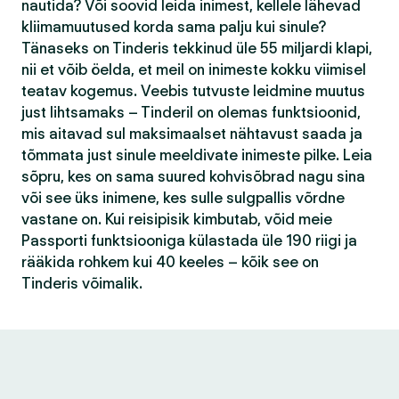
nautida? Või soovid leida inimest, kellele lähevad
kliimamuutused korda sama palju kui sinule?
Tänaseks on Tinderis tekkinud üle 55 miljardi klapi,
nii et võib öelda, et meil on inimeste kokku viimisel
teatav kogemus. Veebis tutvuste leidmine muutus
just lihtsamaks – Tinderil on olemas funktsioonid,
mis aitavad sul maksimaalset nähtavust saada ja
tõmmata just sinule meeldivate inimeste pilke. Leia
sõpru, kes on sama suured kohvisõbrad nagu sina
või see üks inimene, kes sulle sulgpallis võrdne
vastane on. Kui reisipisik kimbutab, võid meie
Passporti funktsiooniga külastada üle 190 riigi ja
rääkida rohkem kui 40 keeles – kõik see on
Tinderis võimalik.