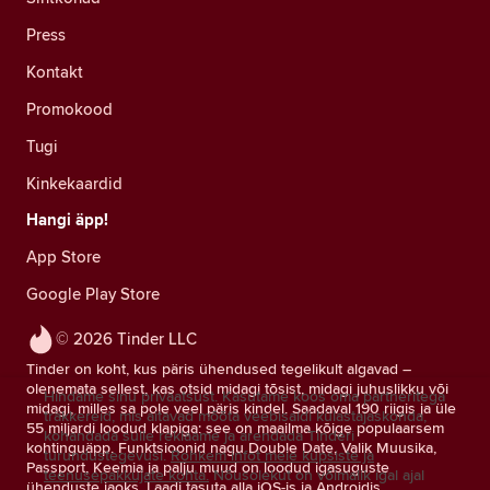
Press
Kontakt
Promokood
Tugi
Kinkekaardid
Hangi äpp!
App Store
Google Play Store
© 2026 Tinder LLC
Tinder on koht, kus päris ühendused tegelikult algavad –
olenemata sellest, kas otsid midagi tõsist, midagi juhuslikku või
Hindame sinu privaatsust. Kasutame koos oma partneritega
midagi, milles sa pole veel päris kindel. Saadaval 190 riigis ja üle
träkkereid, mis aitavad mõõta veebisaidi külastajaskonda,
55 miljardi loodud klapiga: see on maailma kõige populaarsem
kohandada sulle reklaame ja arendada Tinderi
kohtinguäpp. Funktsioonid nagu Double Date, Valik Muusika,
turundustegevusi.
Rohkem infot meie küpsiste ja
Passport, Keemia ja palju muud on loodud igasuguste
teenusepakkujate kohta.
Nõusolekut on võimalik igal ajal
ühenduste jaoks. Laadi tasuta alla iOS-is ja Androidis.