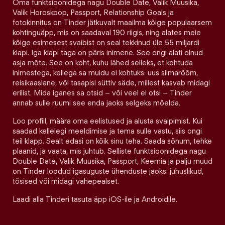
Oma funktsioonidega nagu Double Date, Valik Muusika,
Valik Horoskoop, Passport, Relationship Goals ja
fotokinnitus on Tinder jätkuvalt maailma kõige populaarsem
kohtinguäpp, mis on saadaval 190 riigis, ning alates meie
kõige esimesest svaibist on seal tekkinud üle 55 miljardi
klapi. Iga klapi taga on päris inimene. See ongi alati olnud
asja mõte. See on koht, kuhu lähed selleks, et kohtuda
inimestega, kellega sa muidu ei kohtuks: uus silmarõõm,
reisikaaslane, või tasapisi süttiv säde, millest kasvab midagi
erilist. Mida iganes sa otsid – või veel ei otsi – Tinder
annab sulle ruumi see enda jaoks selgeks mõelda.
Loo profiil, määra oma eelistused ja alusta svaipimist. Kui
saadad kellelegi meeldimise ja tema sulle vastu, siis ongi
teil klapp. Sealt edasi on kõik sinu teha. Saada sõnum, tehke
plaanid, ja vaata, mis juhtub. Selliste funktsioonidega nagu
Double Date, Valik Muusika, Passport, Keemia ja palju muud
on Tinder loodud igasuguste ühenduste jaoks: juhuslikud,
tõsised või midagi vahepealset.
Laadi alla Tinderi tasuta äpp iOS-ile ja Androidile.