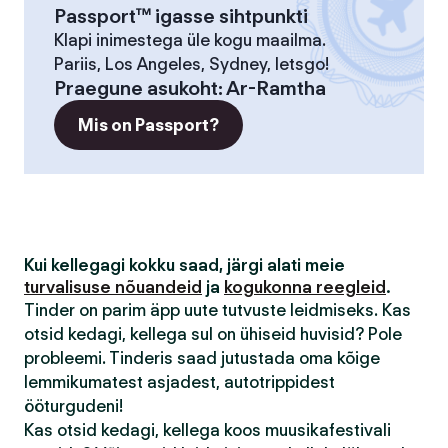
Passport™ igasse sihtpunkti
Klapi inimestega üle kogu maailma.
Pariis, Los Angeles, Sydney, letsgo!
Praegune asukoht
:
Ar-Ramtha
Mis on Passport?
Kui kellegagi kokku saad, järgi alati meie
turvalisuse nõuandeid
ja
kogukonna reegleid
.
Tinder on parim äpp uute tutvuste leidmiseks. Kas
otsid kedagi, kellega sul on ühiseid huvisid? Pole
probleemi. Tinderis saad jutustada oma kõige
lemmikumatest asjadest, autotrippidest
ööturgudeni!
Kas otsid kedagi, kellega koos muusikafestivali