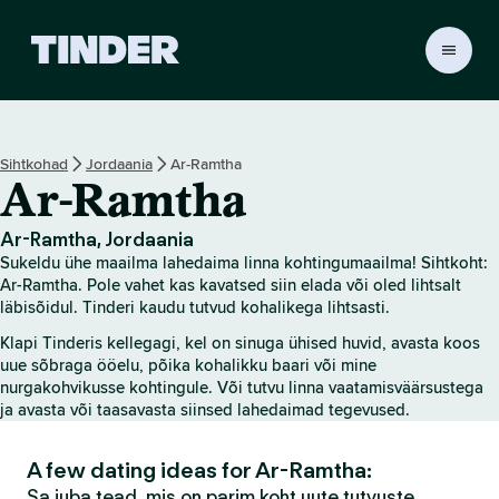
T
i
n
d
e
Sihtkohad
Jordaania
Ar-Ramtha
r
Ar-Ramtha
i
a
v
Ar-Ramtha, Jordaania
a
Sukeldu ühe maailma lahedaima linna kohtingumaailma! Sihtkoht:
l
Ar-Ramtha. Pole vahet kas kavatsed siin elada või oled lihtsalt
e
läbisõidul. Tinderi kaudu tutvud kohalikega lihtsasti.
h
Klapi Tinderis kellegagi, kel on sinuga ühised huvid, avasta koos
t
uue sõbraga ööelu, põika kohalikku baari või mine
nurgakohvikusse kohtingule. Või tutvu linna vaatamisväärsustega
ja avasta või taasavasta siinsed lahedaimad tegevused.
A few dating ideas for Ar-Ramtha:
Sa juba tead, mis on parim koht uute tutvuste