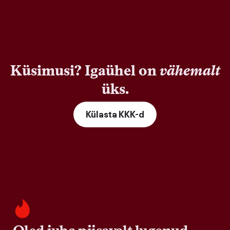
Küsimusi? Igaühel on
vähemalt
üks.
Külasta KKK-d