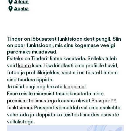
Ajloun
Aqaba
Tinder on lõbusatest funktsioonidest pungil. Siin
on paar funktsiooni, mis sinu kogemuse veelgi
paremaks muudavad.
Esiteks on Tinderit lihtne kasutada. Selleks tuleb
vaid
konto
luua. Lisa kindlasti oma profiilile huvid,
fotod ja profiilikirjeldus, sest nii on teistel lihtsam
sind tundma õppida.
Ja nüüd ongi aeg hakata
klappima
!
Enne reisile minemist tasub kasutada meie
premium-tellimustega
kaasas olevat
Passport™
funktsiooni
. Passport võimaldab sul oma asukohta
vahetada ja klappida ka teistes linnades asuvate
vallalistega.