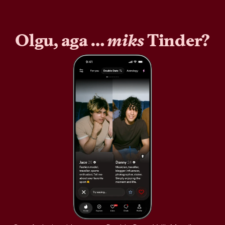
Olgu, aga …
miks
Tinder?