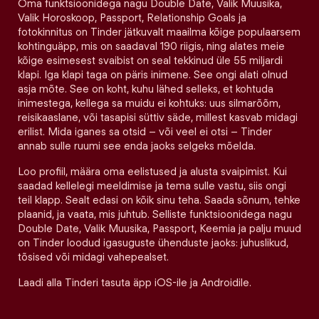
Oma funktsioonidega nagu Double Date, Valik Muusika,
Valik Horoskoop, Passport, Relationship Goals ja
fotokinnitus on Tinder jätkuvalt maailma kõige populaarsem
kohtinguäpp, mis on saadaval 190 riigis, ning alates meie
kõige esimesest svaibist on seal tekkinud üle 55 miljardi
klapi. Iga klapi taga on päris inimene. See ongi alati olnud
asja mõte. See on koht, kuhu lähed selleks, et kohtuda
inimestega, kellega sa muidu ei kohtuks: uus silmarõõm,
reisikaaslane, või tasapisi süttiv säde, millest kasvab midagi
erilist. Mida iganes sa otsid – või veel ei otsi – Tinder
annab sulle ruumi see enda jaoks selgeks mõelda.
Loo profiil, määra oma eelistused ja alusta svaipimist. Kui
saadad kellelegi meeldimise ja tema sulle vastu, siis ongi
teil klapp. Sealt edasi on kõik sinu teha. Saada sõnum, tehke
plaanid, ja vaata, mis juhtub. Selliste funktsioonidega nagu
Double Date, Valik Muusika, Passport, Keemia ja palju muud
on Tinder loodud igasuguste ühenduste jaoks: juhuslikud,
tõsised või midagi vahepealset.
Laadi alla Tinderi tasuta äpp iOS-ile ja Androidile.