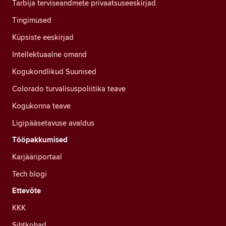
Tarbija terviseandmete privaatsuseeskirjad
Tingimused
Küpsiste eeskirjad
Intellektuaalne omand
Kogukondlikud Suunised
Colorado turvalisuspoliitika teave
Kogukonna teave
Ligipääsetavuse avaldus
Tööpakkumised
Karjääriportaal
Tech blogi
Ettevõte
KKK
Sihtkohad