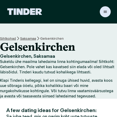
T
i
n
d
e
Sihtkohad
Saksamaa
Gelsenkirchen
r
Gelsenkirchen
i
a
v
Gelsenkirchen, Saksamaa
a
Sukeldu ühe maailma lahedaima linna kohtingumaailma! Sihtkoht:
l
Gelsenkirchen. Pole vahet kas kavatsed siin elada või oled lihtsalt
e
läbisõidul. Tinderi kaudu tutvud kohalikega lihtsasti.
h
Klapi Tinderis kellegagi, kel on sinuga ühised huvid, avasta koos
t
uue sõbraga ööelu, põika kohalikku baari või mine
nurgakohvikusse kohtingule. Või tutvu linna vaatamisväärsustega
ja avasta või taasavasta siinsed lahedaimad tegevused.
A few dating ideas for Gelsenkirchen:
Sa juba tead, mis on parim koht uute tutvuste