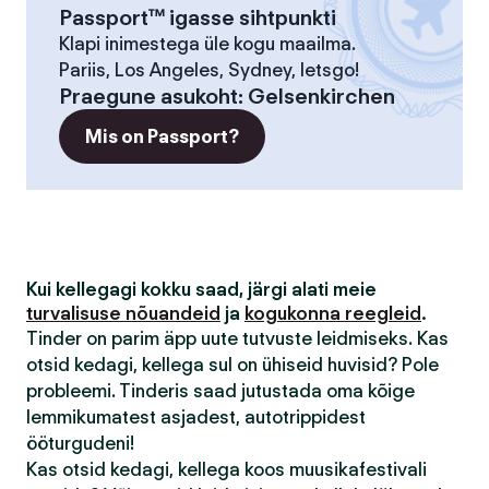
Passport™ igasse sihtpunkti
Klapi inimestega üle kogu maailma.
Pariis, Los Angeles, Sydney, letsgo!
Praegune asukoht
:
Gelsenkirchen
Mis on Passport?
Kui kellegagi kokku saad, järgi alati meie
turvalisuse nõuandeid
ja
kogukonna reegleid
.
Tinder on parim äpp uute tutvuste leidmiseks. Kas
otsid kedagi, kellega sul on ühiseid huvisid? Pole
probleemi. Tinderis saad jutustada oma kõige
lemmikumatest asjadest, autotrippidest
ööturgudeni!
Kas otsid kedagi, kellega koos muusikafestivali