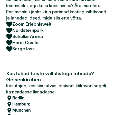
leidmiseks, aga kuhu koos minna? Ära muretse.
Panime sinu jaoks kirja parimad kohtingusihtkohad
ja lahedad ideed, mida siin ette võtta.
Zoom Erlebniswelt
Nordsternpark
Schalke Arena
Horst Castle
Berge loss
Kas tahad teiste vallalistega tutvuda?
Gelsenkirchen
Kasutajad, kes siin tutvusi otsivad, kiikavad sageli
ka nendesse linnadesse.
Berliin
Hamburg
München