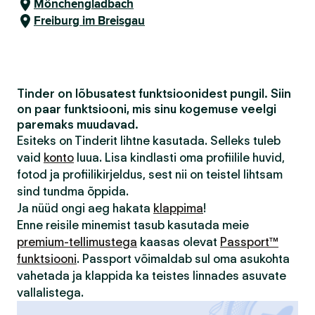
Mönchengladbach
Freiburg im Breisgau
Tinder on lõbusatest funktsioonidest pungil. Siin
on paar funktsiooni, mis sinu kogemuse veelgi
paremaks muudavad.
Esiteks on Tinderit lihtne kasutada. Selleks tuleb
vaid
konto
luua. Lisa kindlasti oma profiilile huvid,
fotod ja profiilikirjeldus, sest nii on teistel lihtsam
sind tundma õppida.
Ja nüüd ongi aeg hakata
klappima
!
Enne reisile minemist tasub kasutada meie
premium-tellimustega
kaasas olevat
Passport™
funktsiooni
. Passport võimaldab sul oma asukohta
vahetada ja klappida ka teistes linnades asuvate
vallalistega.