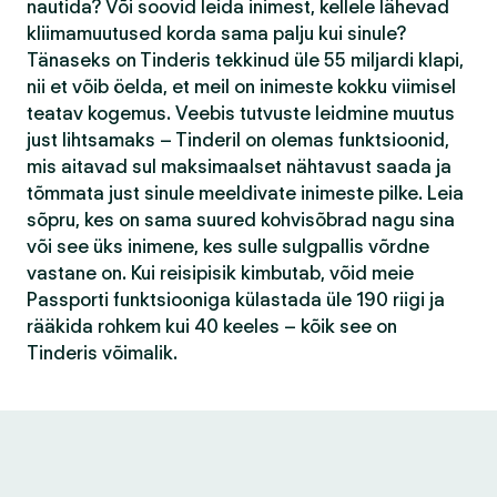
nautida? Või soovid leida inimest, kellele lähevad
kliimamuutused korda sama palju kui sinule?
Tänaseks on Tinderis tekkinud üle 55 miljardi klapi,
nii et võib öelda, et meil on inimeste kokku viimisel
teatav kogemus. Veebis tutvuste leidmine muutus
just lihtsamaks – Tinderil on olemas funktsioonid,
mis aitavad sul maksimaalset nähtavust saada ja
tõmmata just sinule meeldivate inimeste pilke. Leia
sõpru, kes on sama suured kohvisõbrad nagu sina
või see üks inimene, kes sulle sulgpallis võrdne
vastane on. Kui reisipisik kimbutab, võid meie
Passporti funktsiooniga külastada üle 190 riigi ja
rääkida rohkem kui 40 keeles – kõik see on
Tinderis võimalik.