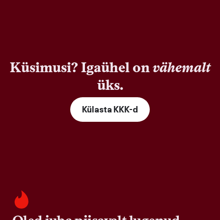
Küsimusi? Igaühel on
vähemalt
üks.
Külasta KKK-d