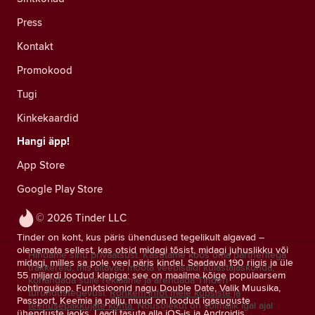
Press
Kontakt
Promokood
Tugi
Kinkekaardid
Hangi äpp!
App Store
Google Play Store
© 2026 Tinder LLC
Tinder on koht, kus päris ühendused tegelikult algavad –
olenemata sellest, kas otsid midagi tõsist, midagi juhuslikku või
Hindame sinu privaatsust. Kasutame koos oma partneritega
midagi, milles sa pole veel päris kindel. Saadaval 190 riigis ja üle
träkkereid, mis aitavad mõõta veebisaidi külastajaskonda,
55 miljardi loodud klapiga: see on maailma kõige populaarsem
kohandada sulle reklaame ja arendada Tinderi
kohtinguäpp. Funktsioonid nagu Double Date, Valik Muusika,
turundustegevusi.
Rohkem infot meie küpsiste ja
Passport, Keemia ja palju muud on loodud igasuguste
teenusepakkujate kohta.
Nõusolekut on võimalik igal ajal
ühenduste jaoks. Laadi tasuta alla iOS-is ja Androidis.