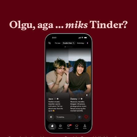
Olgu, aga …
miks
Tinder?