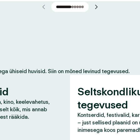
ega ühiseid huvisid. Siin on mõned levinud tegevused.
id
Seltskondlik
tegevused
, kino, keelevahetus,
selt kõik, mis annab
Kontserdid, festivalid, ka
lest rääkida.
– just sellised plaanid on
inimesega koos paremad