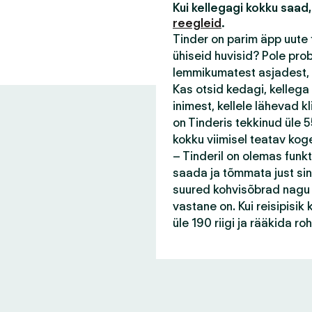
Kui kellegagi kokku saad,
reegleid
.
Tinder on parim äpp uute 
ühiseid huvisid? Pole pro
lemmikumatest asjadest, 
Kas otsid kedagi, kellega
inimest, kellele lähevad 
on Tinderis tekkinud üle 55
kokku viimisel teatav kog
– Tinderil on olemas funk
saada ja tõmmata just sin
suured kohvisõbrad nagu s
vastane on. Kui reisipisi
üle 190 riigi ja rääkida r