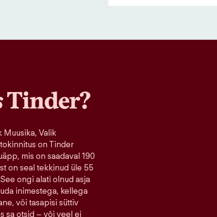
s
Tinder?
 Muusika, Valik
tokinnitus on Tinder
uäpp, mis on saadaval 190
ist on seal tekkinud üle 55
 See ongi alati olnud asja
tuda inimestega, kellega
ne, või tasapisi süttiv
s sa otsid – või veel ei