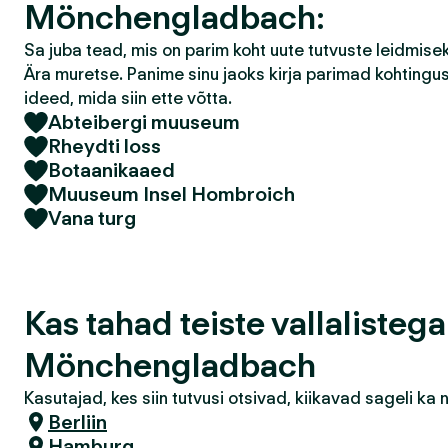
Mönchengladbach:
Sa juba tead, mis on parim koht uute tutvuste leidmis
Ära muretse. Panime sinu jaoks kirja parimad kohtingu
ideed, mida siin ette võtta.
Abteibergi muuseum
Rheydti loss
Botaanikaaed
Muuseum Insel Hombroich
Vana turg
Kas tahad teiste vallalisteg
Mönchengladbach
Kasutajad, kes siin tutvusi otsivad, kiikavad sageli k
Berliin
Hamburg