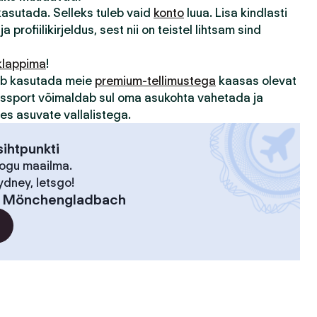
 kasutada. Selleks tuleb vaid
konto
luua. Lisa kindlasti
ja profiilikirjeldus, sest nii on teistel lihtsam sind
klappima
!
sub kasutada meie
premium-tellimustega
kaasas olevat
assport võimaldab sul oma asukohta vahetada ja
des asuvate vallalistega.
ihtpunkti
kogu maailma.
ydney, letsgo!
:
Mönchengladbach