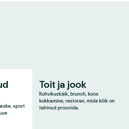
ud
Toit ja jook
Kohvikuskäik, brunch, koos
kokkamine, restoran, mida kõik on
raoke, sport
tahtnud proovida.
 uue
!