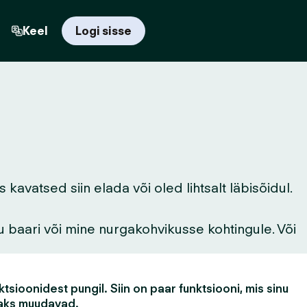
Keel
Logi sisse
vatsed siin elada või oled lihtsalt läbisõidul.
u baari või mine nurgakohvikusse kohtingule. Või
tsioonidest pungil. Siin on paar funktsiooni, mis sinu
aks muudavad.