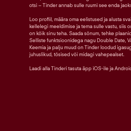
otsi – Tinder annab sulle ruumi see enda jao
Loo profiil, määra oma eelistused ja alusta sva
kellelegi meeldimise ja tema sulle vastu, siis o
on kõik sinu teha. Saada sõnum, tehke plaanid,
Selliste funktsioonidega nagu Double Date, Va
Keemia ja palju muud on Tinder loodud igasu
juhuslikud, tõsised või midagi vahepealset.
Laadi alla Tinderi tasuta äpp iOS-ile ja Android