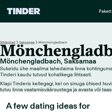
T
Pakett
i
n
d
e
r
i
Sihtkohad
Saksamaa
Mönchengladbach
Mönchengladb
a
v
a
Mönchengladbach, Saksamaa
l
Sukeldu ühe maailma lahedaima linna kohtingumaai
e
h
Tinderi kaudu tutvud kohalikega lihtsasti.
t
Klapi Tinderis kellegagi, kel on sinuga ühised hu
tutvu linna vaatamisväärsustega ja avasta või ta
A few dating ideas for