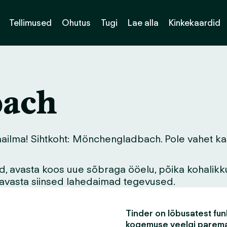
Tellimused
Ohutus
Tugi
Lae alla
Kinkekaardid
ach
lma! Sihtkoht: Mönchengladbach. Pole vahet kas ka
vid, avasta koos uue sõbraga ööelu, põika kohalikk
asavasta siinsed lahedaimad tegevused.
Tinder on lõbusatest funk
kogemuse veelgi parem