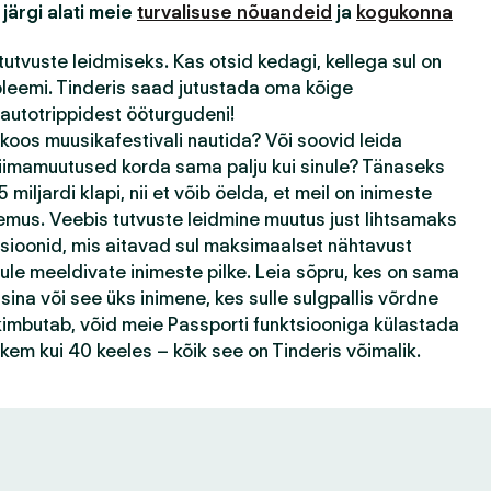
 järgi alati meie
turvalisuse nõuandeid
ja
kogukonna
tutvuste leidmiseks. Kas otsid kedagi, kellega sul on
bleemi. Tinderis saad jutustada oma kõige
autotrippidest ööturgudeni!
 koos muusikafestivali nautida? Või soovid leida
kliimamuutused korda sama palju kui sinule? Tänaseks
 miljardi klapi, nii et võib öelda, et meil on inimeste
emus. Veebis tutvuste leidmine muutus just lihtsamaks
tsioonid, mis aitavad sul maksimaalset nähtavust
ule meeldivate inimeste pilke. Leia sõpru, kes on sama
ina või see üks inimene, kes sulle sulgpallis võrdne
k kimbutab, võid meie Passporti funktsiooniga külastada
ohkem kui 40 keeles – kõik see on Tinderis võimalik.