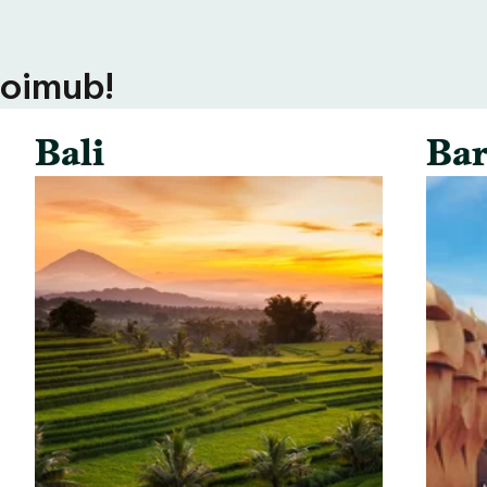
toimub!
Bali
Bar