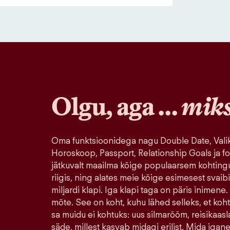
Olgu, aga …
mik
Oma funktsioonidega nagu Double Date, Valik
Horoskoop, Passport, Relationship Goals ja fo
jätkuvalt maailma kõige populaarsem kohting
riigis, ning alates meie kõige esimesest svaib
miljardi klapi. Iga klapi taga on päris inimene.
mõte. See on koht, kuhu lähed selleks, et koh
sa muidu ei kohtuks: uus silmarõõm, reisikaasla
säde, millest kasvab midagi erilist. Mida igane