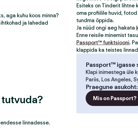
Esiteks on Tinderit lihtne
oma profiilile huvid, fotod 
eks, aga kuhu koos minna?
tundma õppida.
sihtkohad ja lahedad
Ja nüüd ongi aeg hakata
Enne reisile minemist ta
Passport™ funktsiooni
. P
klappida ka teistes linna
Passport™ igasse s
Klapi inimestega üle 
Pariis, Los Angeles, S
Praegune asukoht
a tutvuda?
Mis on Passport?
a nendesse linnadesse.