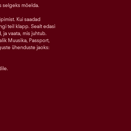
ks selgeks mõelda.
ipimist. Kui saadad
ngi teil klapp. Sealt edasi
 ja vaata, mis juhtub.
lik Muusika, Passport,
guste ühenduste jaoks:
ile.