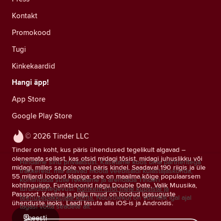
Kontakt
Promokood
Tugi
Kinkekaardid
Hangi äpp!
App Store
Google Play Store
© 2026 Tinder LLC
Tinder on koht, kus päris ühendused tegelikult algavad –
olenemata sellest, kas otsid midagi tõsist, midagi juhuslikku või
Hindame sinu privaatsust. Kasutame koos oma partneritega
midagi, milles sa pole veel päris kindel. Saadaval 190 riigis ja üle
träkkereid, mis aitavad mõõta veebisaidi külastajaskonda,
55 miljardi loodud klapiga: see on maailma kõige populaarsem
kohandada sulle reklaame ja arendada Tinderi
kohtinguäpp. Funktsioonid nagu Double Date, Valik Muusika,
turundustegevusi.
Rohkem infot meie küpsiste ja
Passport, Keemia ja palju muud on loodud igasuguste
teenusepakkujate kohta.
Nõusolekut on võimalik igal ajal
ühenduste jaoks. Laadi tasuta alla iOS-is ja Androidis.
tagasi võtta seadete alt.
eesti