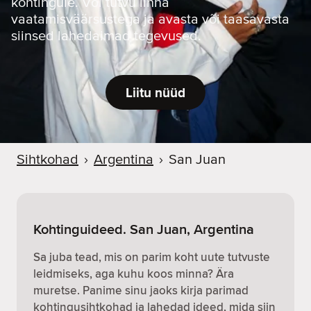
kohtingule. Või tutvu linna
vaatamisväärsustega ja avasta või taasavasta
siinsed lahedaimad tegevused.
Liitu nüüd
Sihtkohad
›
Argentina
›
San Juan
Kohtinguideed. San Juan, Argentina
Sa juba tead, mis on parim koht uute tutvuste
leidmiseks, aga kuhu koos minna? Ära
muretse. Panime sinu jaoks kirja parimad
kohtingusihtkohad ja lahedad ideed, mida siin