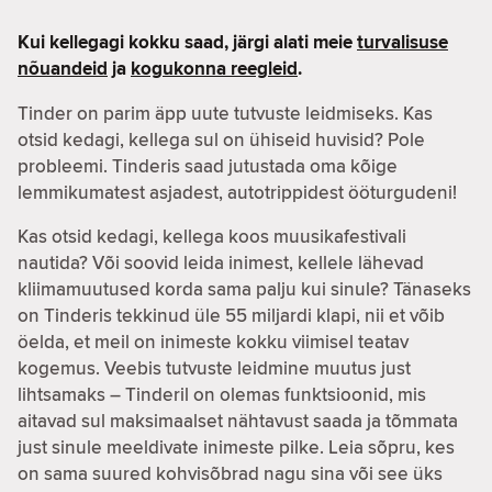
Kui kellegagi kokku saad, järgi alati meie
turvalisuse
nõuandeid
ja
kogukonna reegleid
.
Tinder on parim äpp uute tutvuste leidmiseks. Kas
otsid kedagi, kellega sul on ühiseid huvisid? Pole
probleemi. Tinderis saad jutustada oma kõige
lemmikumatest asjadest, autotrippidest ööturgudeni!
Kas otsid kedagi, kellega koos muusikafestivali
nautida? Või soovid leida inimest, kellele lähevad
kliimamuutused korda sama palju kui sinule? Tänaseks
on Tinderis tekkinud üle 55 miljardi klapi, nii et võib
öelda, et meil on inimeste kokku viimisel teatav
kogemus. Veebis tutvuste leidmine muutus just
lihtsamaks – Tinderil on olemas funktsioonid, mis
aitavad sul maksimaalset nähtavust saada ja tõmmata
just sinule meeldivate inimeste pilke. Leia sõpru, kes
on sama suured kohvisõbrad nagu sina või see üks