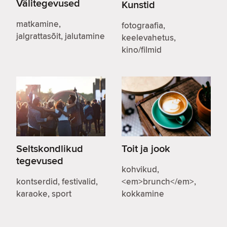
Välitegevused
Kunstid
matkamine,
fotograafia,
jalgrattasõit, jalutamine
keelevahetus,
kino/filmid
Seltskondlikud
Toit ja jook
tegevused
kohvikud,
kontserdid, festivalid,
<em>brunch</em>,
karaoke, sport
kokkamine