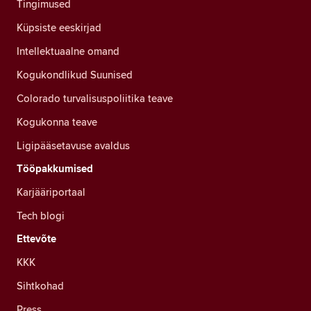
Tingimused
Küpsiste eeskirjad
Intellektuaalne omand
Kogukondlikud Suunised
Colorado turvalisuspoliitika teave
Kogukonna teave
Ligipääsetavuse avaldus
Tööpakkumised
Karjääriportaal
Tech blogi
Ettevõte
KKK
Sihtkohad
Press