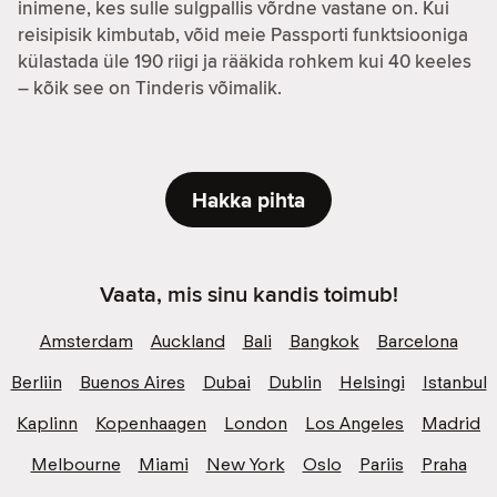
inimene, kes sulle sulgpallis võrdne vastane on. Kui
reisipisik kimbutab, võid meie Passporti funktsiooniga
külastada üle 190 riigi ja rääkida rohkem kui 40 keeles
– kõik see on Tinderis võimalik.
Hakka pihta
Vaata, mis sinu kandis toimub!
Amsterdam
Auckland
Bali
Bangkok
Barcelona
Berliin
Buenos Aires
Dubai
Dublin
Helsingi
Istanbul
Kaplinn
Kopenhaagen
London
Los Angeles
Madrid
Melbourne
Miami
New York
Oslo
Pariis
Praha