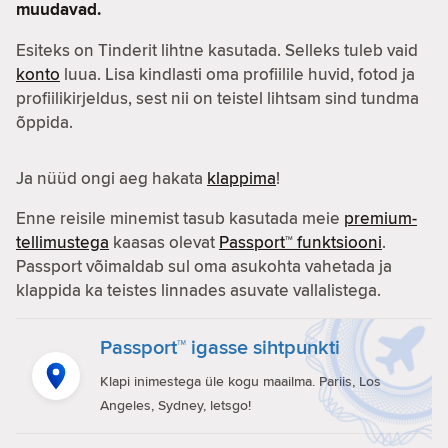
muudavad.
Esiteks on Tinderit lihtne kasutada. Selleks tuleb vaid
konto
luua. Lisa kindlasti oma profiilile huvid, fotod ja
profiilikirjeldus, sest nii on teistel lihtsam sind tundma
õppida.
Ja nüüd ongi aeg hakata
klappima
!
Enne reisile minemist tasub kasutada meie
premium-
tellimustega
kaasas olevat
Passport™ funktsiooni
.
Passport võimaldab sul oma asukohta vahetada ja
klappida ka teistes linnades asuvate vallalistega.
Passport™ igasse sihtpunkti
Klapi inimestega üle kogu maailma. Pariis, Los
Angeles, Sydney, letsgo!