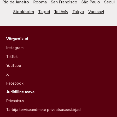
Rio de Janeiro
Rooma
San Francisco
São Paulo
Seoul
Stockholm
Taipei
Tel Aviv
Tokyo
Varssavi
Võrgustikud
Instagram
TikTok
YouTube
X
Facebook
Juriidiline teave
Privaatsus
Tarbija terviseandmete privaatsuseeskirjad