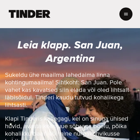
T
i
n
d
e
Leia klapp. San Juan,
r
i
Argentina
a
v
a
Sukeldu ühe maailma lahedaima linna
l
kohtingumaailma! Sihtkoht: San Juan. Pole
e
vahet kas kavatsed siin elada või oled lihtsalt
h
läbisõidul. Tinderi kaudu tutvud kohalikega
t
lihtsasti.
Klapi Tinderis kellegagi, kel on sinuga ühised
huvid, avasta koos uue sõbraga ööelu, põika
kohalikku baari või mine nurgakohvikusse