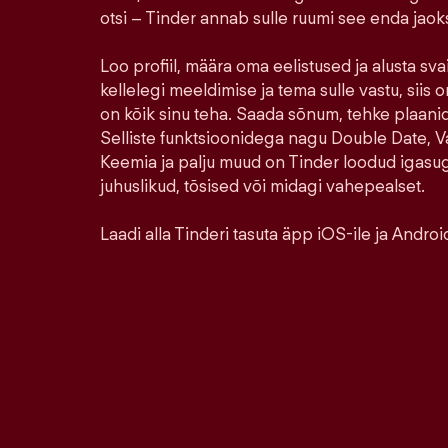
otsi – Tinder annab sulle ruumi see enda jao
Loo profiil, määra oma eelistused ja alusta sva
kellelegi meeldimise ja tema sulle vastu, siis o
on kõik sinu teha. Saada sõnum, tehke plaanid,
Selliste funktsioonidega nagu Double Date, Va
Keemia ja palju muud on Tinder loodud igasu
juhuslikud, tõsised või midagi vahepealset.
Laadi alla Tinderi tasuta äpp iOS-ile ja Android