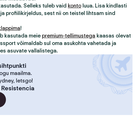
 kasutada. Selleks tuleb vaid
konto
luua. Lisa kindlasti
ja profiilikirjeldus, sest nii on teistel lihtsam sind
klappima
!
sub kasutada meie
premium-tellimustega
kaasas olevat
assport võimaldab sul oma asukohta vahetada ja
des asuvate vallalistega.
ihtpunkti
kogu maailma.
ydney, letsgo!
:
Resistencia