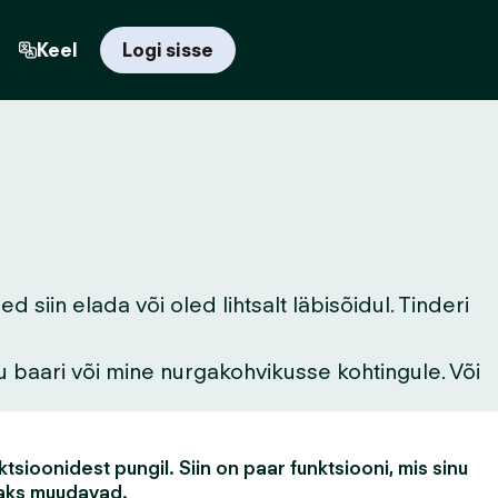
Keel
Logi sisse
siin elada või oled lihtsalt läbisõidul. Tinderi
u baari või mine nurgakohvikusse kohtingule. Või
tsioonidest pungil. Siin on paar funktsiooni, mis sinu
aks muudavad.