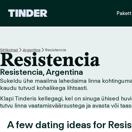
T
Pakett
i
n
d
e
r
i
Sihtkohad
Argentina
Resistencia
Resistencia
a
v
a
Resistencia, Argentina
l
Sukeldu ühe maailma lahedaima linna kohtingumaailm
e
h
kaudu tutvud kohalikega lihtsasti.
t
Klapi Tinderis kellegagi, kel on sinuga ühised hu
tutvu linna vaatamisväärsustega ja avasta või ta
A few dating ideas for Resis