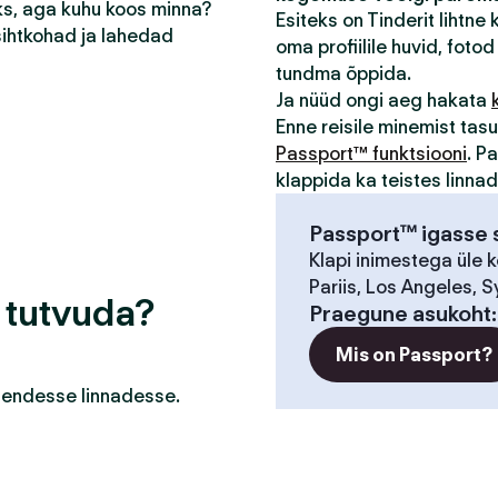
eks, aga kuhu koos minna?
Esiteks on Tinderit lihtne
sihtkohad ja lahedad
oma profiilile huvid, fotod 
tundma õppida.
Ja nüüd ongi aeg hakata
Enne reisile minemist ta
Passport™ funktsiooni
. P
klappida ka teistes linna
Passport™ igasse s
Klapi inimestega üle 
Pariis, Los Angeles, S
a tutvuda?
Praegune asukoht
Mis on Passport?
a nendesse linnadesse.