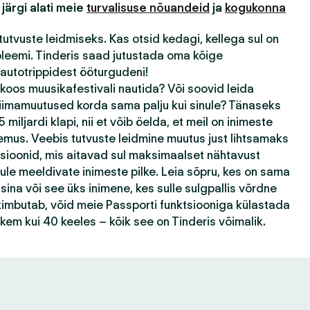
 järgi alati meie
turvalisuse nõuandeid
ja
kogukonna
tutvuste leidmiseks. Kas otsid kedagi, kellega sul on
bleemi. Tinderis saad jutustada oma kõige
autotrippidest ööturgudeni!
 koos muusikafestivali nautida? Või soovid leida
kliimamuutused korda sama palju kui sinule? Tänaseks
 miljardi klapi, nii et võib öelda, et meil on inimeste
emus. Veebis tutvuste leidmine muutus just lihtsamaks
tsioonid, mis aitavad sul maksimaalset nähtavust
ule meeldivate inimeste pilke. Leia sõpru, kes on sama
ina või see üks inimene, kes sulle sulgpallis võrdne
k kimbutab, võid meie Passporti funktsiooniga külastada
ohkem kui 40 keeles – kõik see on Tinderis võimalik.