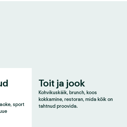
ud
Toit ja jook
Kohvikuskäik, brunch, koos
kokkamine, restoran, mida kõik on
raoke, sport
tahtnud proovida.
 uue
!