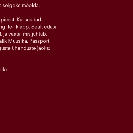
ks selgeks mõelda.
ipimist. Kui saadad
ngi teil klapp. Sealt edasi
 ja vaata, mis juhtub.
lik Muusika, Passport,
guste ühenduste jaoks:
ile.