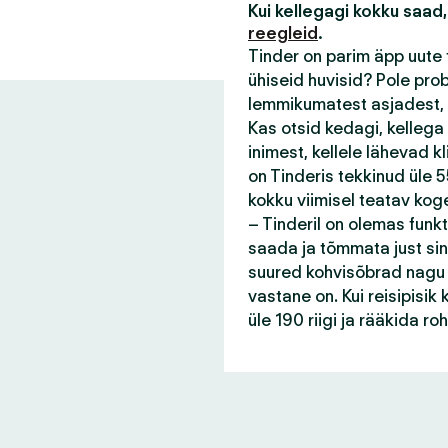
Kui kellegagi kokku saad,
reegleid
.
Tinder on parim äpp uute 
ühiseid huvisid? Pole pro
lemmikumatest asjadest, 
Kas otsid kedagi, kellega
inimest, kellele lähevad 
on Tinderis tekkinud üle 55
kokku viimisel teatav kog
– Tinderil on olemas funk
saada ja tõmmata just sin
suured kohvisõbrad nagu s
vastane on. Kui reisipisi
üle 190 riigi ja rääkida r