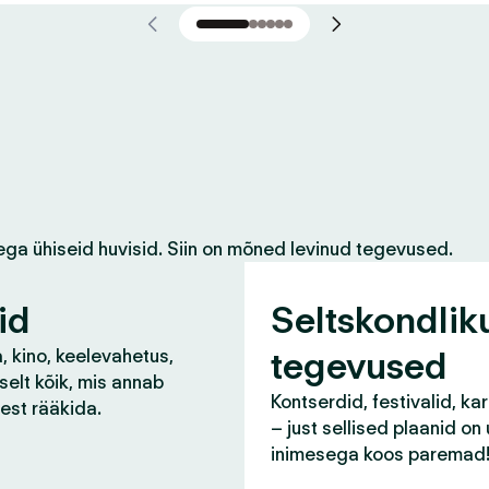
ega ühiseid huvisid. Siin on mõned levinud tegevused.
id
Seltskondlik
tegevused
, kino, keelevahetus,
selt kõik, mis annab
Kontserdid, festivalid, ka
lest rääkida.
– just sellised plaanid on
inimesega koos paremad