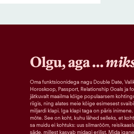
Olgu, aga …
mik
Oma funktsioonidega nagu Double Date, Valik
Horoskoop, Passport, Relationship Goals ja fo
jätkuvalt maailma kõige populaarsem kohting
riigis, ning alates meie kõige esimesest svaib
miljardi klapi. Iga klapi taga on päris inimene.
mõte. See on koht, kuhu lähed selleks, et koh
sa muidu ei kohtuks: uus silmarõõm, reisikaasla
säde, millest kasvab midagi erilist. Mida igane