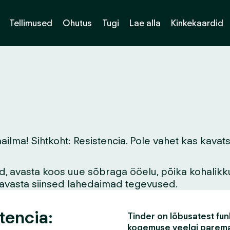
Tellimused
Ohutus
Tugi
Lae alla
Kinkekaardid
a! Sihtkoht: Resistencia. Pole vahet kas kavatsed 
vid, avasta koos uue sõbraga ööelu, põika kohalikk
asavasta siinsed lahedaimad tegevused.
tencia:
Tinder on lõbusatest funk
kogemuse veelgi parem