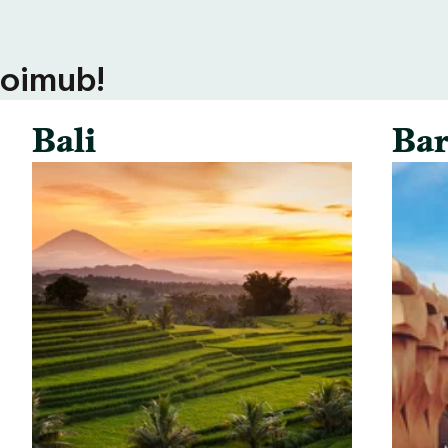
toimub!
Bali
Bar