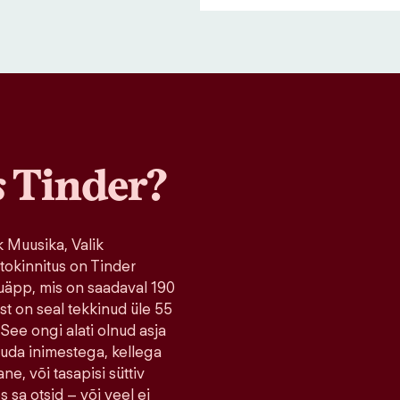
s
Tinder?
 Muusika, Valik
tokinnitus on Tinder
uäpp, mis on saadaval 190
ist on seal tekkinud üle 55
 See ongi alati olnud asja
tuda inimestega, kellega
ne, või tasapisi süttiv
s sa otsid – või veel ei