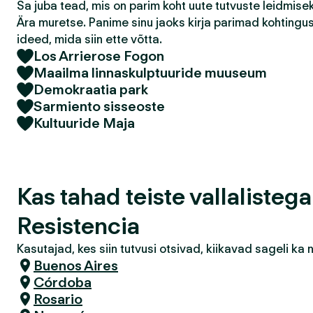
Sa juba tead, mis on parim koht uute tutvuste leidmis
Ära muretse. Panime sinu jaoks kirja parimad kohtingu
ideed, mida siin ette võtta.
Los Arrierose Fogon
Maailma linnaskulptuuride muuseum
Demokraatia park
Sarmiento sisseoste
Kultuuride Maja
Kas tahad teiste vallalisteg
Resistencia
Kasutajad, kes siin tutvusi otsivad, kiikavad sageli k
Buenos Aires
Córdoba
Rosario