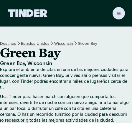
I
n
i
c
i
Destinos
Estados Unidos
Wisconsin
Green Bay
o
Green Bay
d
e
T
Green Bay, Wisconsin
i
Explora el ambiente de citas en una de las mejores ciudades para
n
conocer gente nueva: Green Bay. Si vives ahí o piensas visitar el
d
lugar, con Tinder podrás encontrar a miles de lugareños cerca de
ti.
e
r
Usa Tinder para hacer match con alguien que comparta tus
intereses, divertirte de noche con un nuevo amigo, ir a tomar algo
a un bar local o disfrutar un café con tu cita en una cafetería
cercana. O haz un recorrido turístico por la ciudad para descubrir
(o redescubrir) todas las mejores actividades de la ciudad.