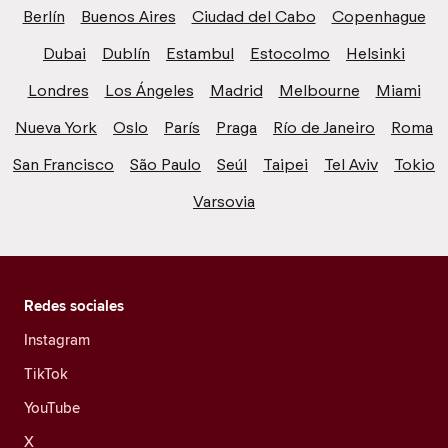
Berlín
Buenos Aires
Ciudad del Cabo
Copenhague
Dubai
Dublín
Estambul
Estocolmo
Helsinki
Londres
Los Ángeles
Madrid
Melbourne
Miami
Nueva York
Oslo
París
Praga
Río de Janeiro
Roma
San Francisco
São Paulo
Seúl
Taipei
Tel Aviv
Tokio
Varsovia
Redes sociales
Instagram
TikTok
YouTube
X