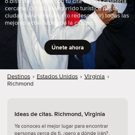
o disfrutar un café con tu cita en una cafetería
cercana. O haz un recorrido turístico por la
ciudad para descubrir (o redescubrir) todas las
mejores actividades de la ciudad.
Únete ahora
Destinos
›
Estados Unidos
›
Virginia
›
Richmond
Ideas de citas. Richmond, Virginia
Ya conoces el mejor lugar para encontrar
personas cerca de ti, ¿pero a dónde irán?