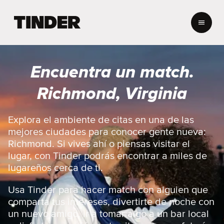
I
n
i
c
i
Encuentra un match.
o
d
Richmond, Virginia
e
T
i
Explora el ambiente de citas en una de las
n
mejores ciudades para conocer gente nueva:
d
Richmond. Si vives ahí o piensas visitar el
e
lugar, con Tinder podrás encontrar a miles de
r
lugareños cerca de ti.
Usa Tinder para hacer match con alguien que
comparta tus intereses, divertirte de noche con
un nuevo amigo, ir a tomar algo a un bar local