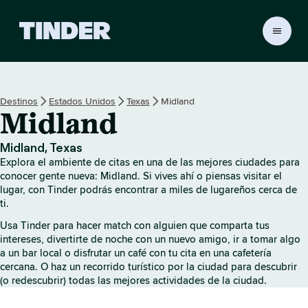
I
n
i
c
i
Destinos
Estados Unidos
Texas
Midland
o
Midland
d
e
T
Midland, Texas
i
Explora el ambiente de citas en una de las mejores ciudades para
n
conocer gente nueva: Midland. Si vives ahí o piensas visitar el
d
lugar, con Tinder podrás encontrar a miles de lugareños cerca de
ti.
e
r
Usa Tinder para hacer match con alguien que comparta tus
intereses, divertirte de noche con un nuevo amigo, ir a tomar algo
a un bar local o disfrutar un café con tu cita en una cafetería
cercana. O haz un recorrido turístico por la ciudad para descubrir
(o redescubrir) todas las mejores actividades de la ciudad.