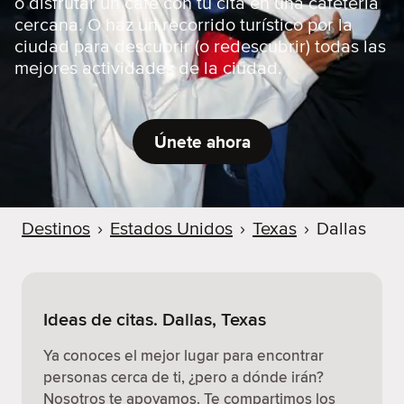
o disfrutar un café con tu cita en una cafetería
cercana. O haz un recorrido turístico por la
ciudad para descubrir (o redescubrir) todas las
mejores actividades de la ciudad.
Únete ahora
Destinos
›
Estados Unidos
›
Texas
›
Dallas
Ideas de citas. Dallas, Texas
Ya conoces el mejor lugar para encontrar
personas cerca de ti, ¿pero a dónde irán?
Nosotros te apoyamos. Te compartimos los