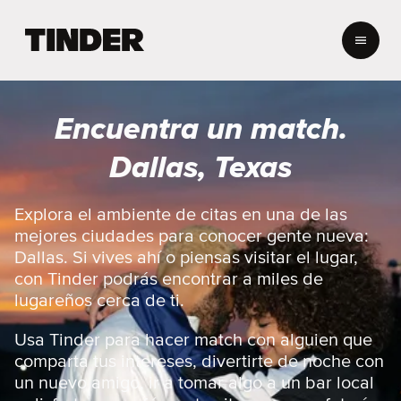
I
n
i
c
i
Encuentra un match.
o
d
Dallas, Texas
e
T
i
Explora el ambiente de citas en una de las
n
mejores ciudades para conocer gente nueva:
d
Dallas. Si vives ahí o piensas visitar el lugar,
e
con Tinder podrás encontrar a miles de
r
lugareños cerca de ti.
Usa Tinder para hacer match con alguien que
comparta tus intereses, divertirte de noche con
un nuevo amigo, ir a tomar algo a un bar local