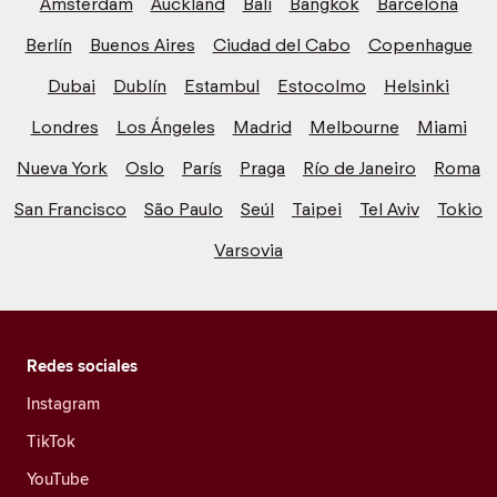
Ámsterdam
Auckland
Bali
Bangkok
Barcelona
Berlín
Buenos Aires
Ciudad del Cabo
Copenhague
Dubai
Dublín
Estambul
Estocolmo
Helsinki
Londres
Los Ángeles
Madrid
Melbourne
Miami
Nueva York
Oslo
París
Praga
Río de Janeiro
Roma
San Francisco
São Paulo
Seúl
Taipei
Tel Aviv
Tokio
Varsovia
Redes sociales
Instagram
TikTok
YouTube