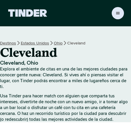
I
n
i
c
i
Destinos
Estados Unidos
Ohio
Cleveland
o
Cleveland
d
e
T
Cleveland, Ohio
i
Explora el ambiente de citas en una de las mejores ciudades para
n
conocer gente nueva: Cleveland. Si vives ahí o piensas visitar el
d
lugar, con Tinder podrás encontrar a miles de lugareños cerca de
ti.
e
r
Usa Tinder para hacer match con alguien que comparta tus
intereses, divertirte de noche con un nuevo amigo, ir a tomar algo
a un bar local o disfrutar un café con tu cita en una cafetería
cercana. O haz un recorrido turístico por la ciudad para descubrir
(o redescubrir) todas las mejores actividades de la ciudad.