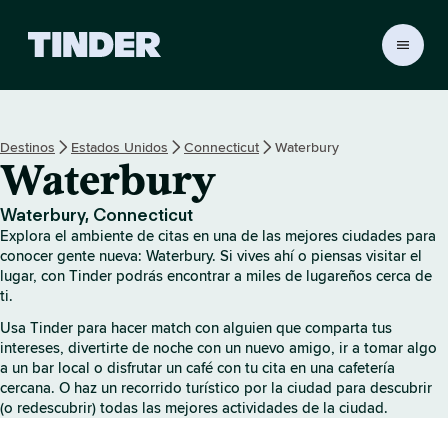
I
n
i
c
i
Destinos
Estados Unidos
Connecticut
Waterbury
o
Waterbury
d
e
T
Waterbury, Connecticut
i
Explora el ambiente de citas en una de las mejores ciudades para
n
conocer gente nueva: Waterbury. Si vives ahí o piensas visitar el
d
lugar, con Tinder podrás encontrar a miles de lugareños cerca de
ti.
e
r
Usa Tinder para hacer match con alguien que comparta tus
intereses, divertirte de noche con un nuevo amigo, ir a tomar algo
a un bar local o disfrutar un café con tu cita en una cafetería
cercana. O haz un recorrido turístico por la ciudad para descubrir
(o redescubrir) todas las mejores actividades de la ciudad.