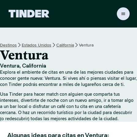
I
n
i
c
i
Destinos
Estados Unidos
California
Ventura
o
Ventura
d
e
T
Ventura, California
i
Explora el ambiente de citas en una de las mejores ciudades para
n
conocer gente nueva: Ventura. Si vives ahí o piensas visitar el lugar,
d
con Tinder podrás encontrar a miles de lugareños cerca de ti.
e
Usa Tinder para hacer match con alguien que comparta tus
r
intereses, divertirte de noche con un nuevo amigo, ir a tomar algo
a un bar local o disfrutar un café con tu cita en una cafetería
cercana. O haz un recorrido turístico por la ciudad para descubrir
(o redescubrir) todas las mejores actividades de la ciudad.
Algunas ideas para citas en Ventura: