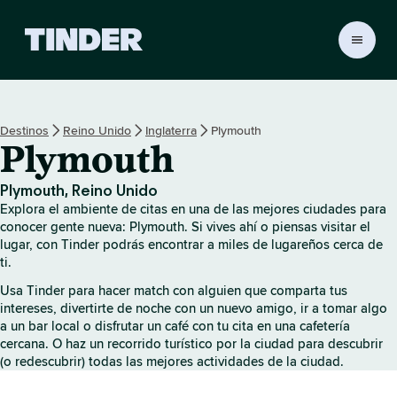
I
n
i
c
i
Destinos
Reino Unido
Inglaterra
Plymouth
o
Plymouth
d
e
T
Plymouth, Reino Unido
i
Explora el ambiente de citas en una de las mejores ciudades para
n
conocer gente nueva: Plymouth. Si vives ahí o piensas visitar el
d
lugar, con Tinder podrás encontrar a miles de lugareños cerca de
ti.
e
r
Usa Tinder para hacer match con alguien que comparta tus
intereses, divertirte de noche con un nuevo amigo, ir a tomar algo
a un bar local o disfrutar un café con tu cita en una cafetería
cercana. O haz un recorrido turístico por la ciudad para descubrir
(o redescubrir) todas las mejores actividades de la ciudad.