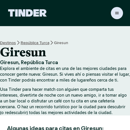
I
n
i
c
i
Destinos
República Turca
Giresun
o
Giresun
d
e
T
Giresun, República Turca
i
Explora el ambiente de citas en una de las mejores ciudades para
n
conocer gente nueva: Giresun. Si vives ahí o piensas visitar el lugar,
d
con Tinder podrás encontrar a miles de lugareños cerca de ti.
e
Usa Tinder para hacer match con alguien que comparta tus
r
intereses, divertirte de noche con un nuevo amigo, ir a tomar algo
a un bar local o disfrutar un café con tu cita en una cafetería
cercana. O haz un recorrido turístico por la ciudad para descubrir
(o redescubrir) todas las mejores actividades de la ciudad.
Algunas ideas para citas en Giresun: