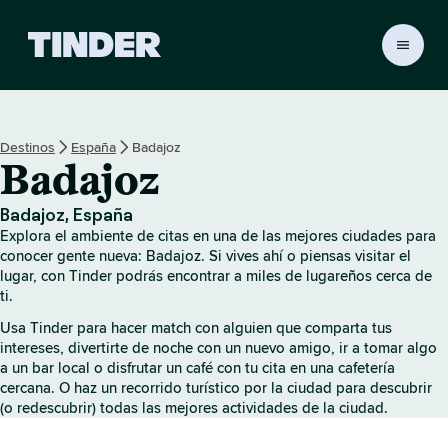
I
n
i
c
i
Destinos
España
Badajoz
o
Badajoz
d
e
T
Badajoz, España
i
Explora el ambiente de citas en una de las mejores ciudades para
n
conocer gente nueva: Badajoz. Si vives ahí o piensas visitar el
d
lugar, con Tinder podrás encontrar a miles de lugareños cerca de
ti.
e
r
Usa Tinder para hacer match con alguien que comparta tus
intereses, divertirte de noche con un nuevo amigo, ir a tomar algo
a un bar local o disfrutar un café con tu cita en una cafetería
cercana. O haz un recorrido turístico por la ciudad para descubrir
(o redescubrir) todas las mejores actividades de la ciudad.