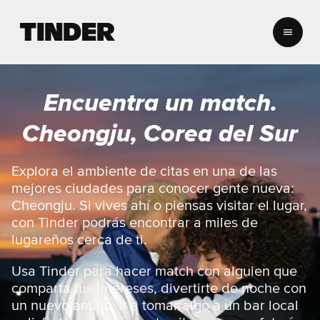
I
n
i
c
i
Encuentra un match.
o
d
Cheongju, Corea del Sur
e
T
i
Explora el ambiente de citas en una de las
n
mejores ciudades para conocer gente nueva:
d
Cheongju. Si vives ahí o piensas visitar el lugar,
e
con Tinder podrás encontrar a miles de
r
lugareños cerca de ti.
Usa Tinder para hacer match con alguien que
comparta tus intereses, divertirte de noche con
un nuevo amigo, ir a tomar algo a un bar local