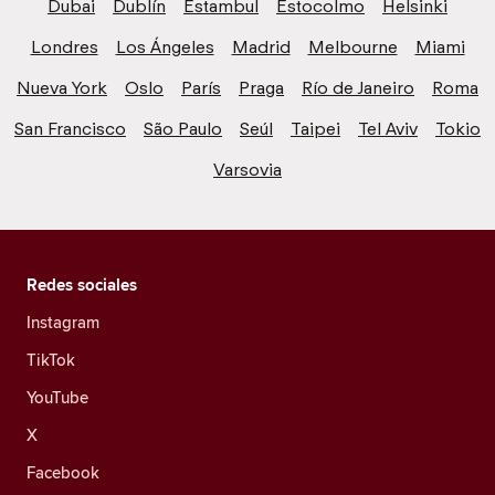
Dubai
Dublín
Estambul
Estocolmo
Helsinki
Londres
Los Ángeles
Madrid
Melbourne
Miami
Nueva York
Oslo
París
Praga
Río de Janeiro
Roma
San Francisco
São Paulo
Seúl
Taipei
Tel Aviv
Tokio
Varsovia
Redes sociales
Instagram
TikTok
YouTube
X
Facebook