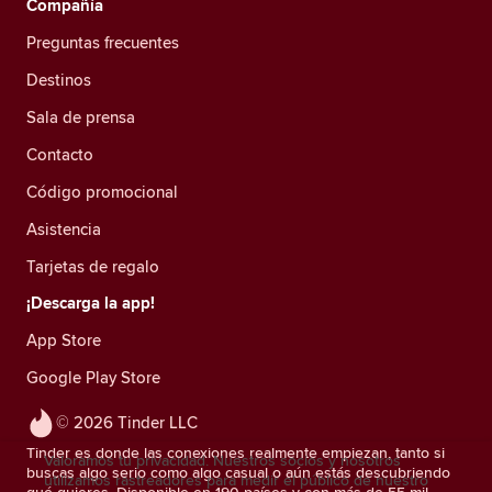
Compañía
Preguntas frecuentes
Destinos
Sala de prensa
Contacto
Código promocional
Asistencia
Tarjetas de regalo
¡Descarga la app!
App Store
Google Play Store
© 2026 Tinder LLC
Tinder es donde las conexiones realmente empiezan, tanto si
Valoramos tu privacidad. Nuestros socios y nosotros
buscas algo serio como algo casual o aún estás descubriendo
utilizamos rastreadores para medir el público de nuestro
qué quieres. Disponible en 190 países y con más de 55 mil