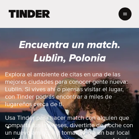
I
n
i
c
i
Encuentra un match.
o
d
Lublin, Polonia
e
T
i
Explora el ambiente de citas en una de las
n
mejores ciudades para conocer gente nueva:
d
Lublin. Si vives ahí o piensas visitar el lugar,
e
con Tinder podrás encontrar a miles de
r
lugareños cerca de ti.
Usa Tinder para hacer match con alguien que
comparta tus intereses, divertirte de noche con
un nuevo amigo, ir a tomar algo a un bar local