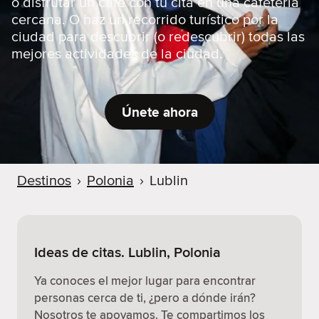
o disfrutar un café con tu cita en una cafetería
cercana. O haz un recorrido turístico por la
ciudad para descubrir (o redescubrir) todas las
mejores actividades de la ciudad.
Únete ahora
Destinos
›
Polonia
›
Lublin
Ideas de citas. Lublin, Polonia
Ya conoces el mejor lugar para encontrar
personas cerca de ti, ¿pero a dónde irán?
Nosotros te apoyamos. Te compartimos los