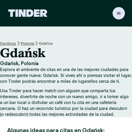
I
n
i
c
i
Destinos
Polonia
Gdańsk
o
Gdańsk
d
e
T
Gdańsk, Polonia
i
Explora el ambiente de citas en una de las mejores ciudades para
n
conocer gente nueva: Gdańsk. Si vives ahí o piensas visitar el lugar,
d
con Tinder podrás encontrar a miles de lugareños cerca de ti.
e
Usa Tinder para hacer match con alguien que comparta tus
r
intereses, divertirte de noche con un nuevo amigo, ir a tomar algo
a un bar local o disfrutar un café con tu cita en una cafetería
cercana. O haz un recorrido turístico por la ciudad para descubrir
(o redescubrir) todas las mejores actividades de la ciudad.
Algunas ideas para citas en Gdańsk: