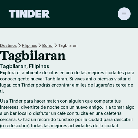
I
n
i
c
i
Destinos
Filipinas
Bohol
Tagbilaran
o
Tagbilaran
d
e
T
Tagbilaran, Filipinas
i
Explora el ambiente de citas en una de las mejores ciudades para
n
conocer gente nueva: Tagbilaran. Si vives ahí o piensas visitar el
d
lugar, con Tinder podrás encontrar a miles de lugareños cerca de
ti.
e
r
Usa Tinder para hacer match con alguien que comparta tus
intereses, divertirte de noche con un nuevo amigo, ir a tomar algo
a un bar local o disfrutar un café con tu cita en una cafetería
cercana. O haz un recorrido turístico por la ciudad para descubrir
(o redescubrir) todas las mejores actividades de la ciudad.