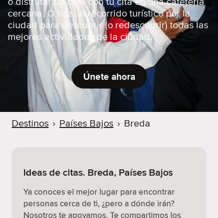
o disfrutar un café con tu cita en una cafetería
cercana. O haz un recorrido turístico por la
ciudad para descubrir (o redescubrir) todas las
mejores actividades de la ciudad.
Únete ahora
Destinos
›
Países Bajos
›
Breda
Ideas de citas. Breda, Países Bajos
Ya conoces el mejor lugar para encontrar
personas cerca de ti, ¿pero a dónde irán?
Nosotros te apoyamos. Te compartimos los