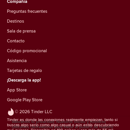
Compañía
Preguntas frecuentes
Destinos
Sala de prensa
Contacto
Código promocional
Asistencia
Tarjetas de regalo
¡Descarga la app!
App Store
Google Play Store
© 2026 Tinder LLC
Tinder es donde las conexiones realmente empiezan, tanto si
Valoramos tu privacidad. Nuestros socios y nosotros
buscas algo serio como algo casual o aún estás descubriendo
utilizamos rastreadores para medir el público de nuestro
qué quieres. Disponible en 190 países y con más de 55 mil