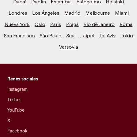
Dubai
Dublín
Estambul
Estocolmo
Helsinki
Londres
Los Ángeles
Madrid
Melbourne
Miami
Nueva York
Oslo
París
Praga
Río de Janeiro
Roma
San Francisco
São Paulo
Seúl
Taipei
Tel Aviv
Tokio
Varsovia
Redes sociales
Instagram
TikTok
YouTube
X
Facebook