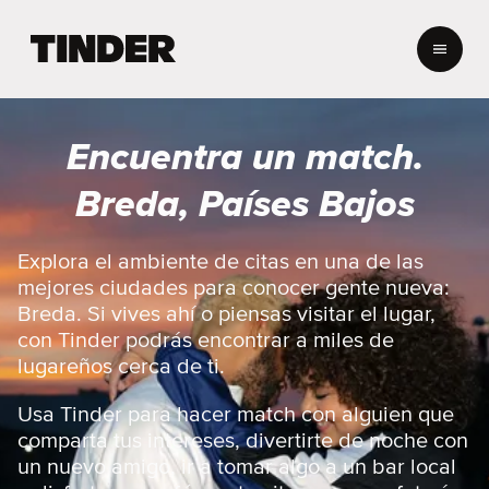
I
n
i
c
i
Encuentra un match.
o
d
Breda, Países Bajos
e
T
i
Explora el ambiente de citas en una de las
n
mejores ciudades para conocer gente nueva:
d
Breda. Si vives ahí o piensas visitar el lugar,
e
con Tinder podrás encontrar a miles de
r
lugareños cerca de ti.
Usa Tinder para hacer match con alguien que
comparta tus intereses, divertirte de noche con
un nuevo amigo, ir a tomar algo a un bar local